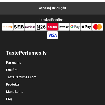
Atpakaļ uz augšu
Izrakstīšanās:
TastePerfumes.lv
Par mums
Emuārs
TastePerfumes.com
Produkts
Mans konts
FAQ