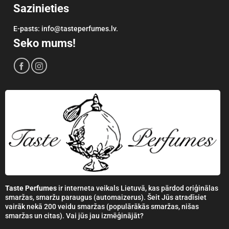
Sazinieties
E-pasts: info@tasteperfumes.lv.
Seko mums!
Taste Perfumes
ir interneta veikals Lietuvā, kas pārdod oriģinālas
smaržas, smaržu paraugus (automaizerus). Šeit Jūs atradīsiet
vairāk nekā 200 veidu smaržas (populārākās smaržas, nišas
smaržas un citas). Vai jūs jau izmēģinājāt?