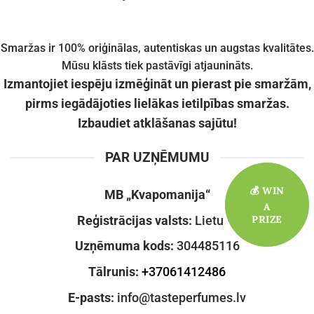
Smaržas ir 100% oriģinālas, autentiskas un augstas kvalitātes.
Mūsu klāsts tiek pastāvīgi atjaunināts.
Izmantojiet iespēju izmēģināt un pierast pie smaržām,
pirms iegādājoties lielākas ietilpības smaržas.
Izbaudiet atklāšanas sajūtu!
PAR UZŅĒMUMU
💰 WIN
💰 WIN
MB
„
Kvapomanija
“
A
A
PRIZE
PRIZE
Reģistrācijas valsts:
Lietuva
Uzņēmuma kods:
304485116
Tālrunis:
+37061412486
E-pasts:
info@tasteperfumes.lv