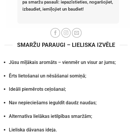
pa smaržu pasauli: iepazīstieties, nogaršojiet,
izbaudiet, iemīļojiet un baudiet!
SMARŽU PARAUGI – LIELISKA IZVĒLE
Jūsu mīļākais aromāts – vienmēr un visur ar jums;
Ērts lietošanai un nēsāšanai somiņā;
Ideāli piemērots ceļošanai;
Nav nepieciešams ieguldīt daudz naudas;
Alternatīva lielākas ietilpības smaržām;
Lieliska dāvanas ideja.