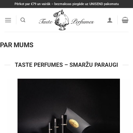
Skip
Pērkot par €79 un vairāk – bezmaksas piegāde uz UNISEND pakomatu
to
content
PAR MUMS
TASTE PERFUMES – SMARŽU PARAUGI