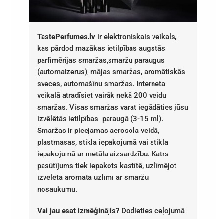
TastePerfumes.lv
ir elektroniskais veikals,
kas pārdod mazākas ietilpības augstās
parfimērijas smaržas,smaržu paraugus
(automaizerus), mājas smaržas, aromātiskās
sveces, automašīnu smaržas. Interneta
veikalā atradīsiet vairāk nekā 200 veidu
smaržas. Visas smaržas varat iegādāties jūsu
izvēlētās ietilpības paraugā (3-15 ml).
Smaržas ir pieejamas aerosola veidā,
plastmasas, stikla iepakojumā vai stikla
iepakojumā ar metāla aizsardzību. Katrs
pasūtījums tiek iepakots kastītē, uzlīmējot
izvēlētā aromāta uzlīmi ar smaržu
nosaukumu.
Vai jau esat izmēģinājis?
Dodieties ceļojumā