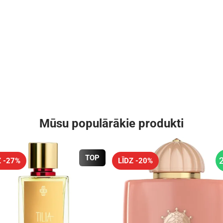
Mūsu populārākie produkti
TOP
Z -27%
LĪDZ -20%