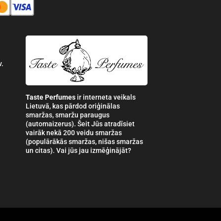
v.
Taste Perfumes
ir interneta veikals
Lietuvā, kas pārdod oriģinālas
smaržas, smaržu paraugus
(automaizerus). Šeit Jūs atradīsiet
vairāk nekā 200 veidu smaržas
(populārākās smaržas, nišas smaržas
un citas). Vai jūs jau izmēģinājāt?