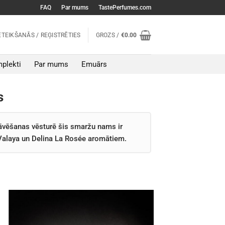
FAQ
Par mums
TastePerfumes.com
ETEIKŠANĀS / REĢISTRĒTIES
GROZS /
€
0.00
plekti
Par mums
Emuārs
s
tāvēšanas vēsturē šis smaržu nams ir
 Valaya un Delina La Rosée aromātiem.