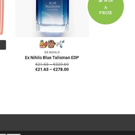
💰 WIN
💰 WIN
A
A
PRIZE
PRIZE
EX NIHILO
Ex Nihilo Blue Talisman EDP
€
21.63
–
€
329.69
€
21.63
–
€
278.00