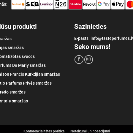
nās:
ūsu produkti
Sazinieties
E-pasts: info@tasteperfumes.l
aržas
Seko mums!
jas smaržas
omatizētas sveces
rfums De Marly smaržas
ison Francis Kurkdjian smaržas
itio Parfums Privés smaržas
redo smaržas
ntale smaržas
Konfidencialitātes politika
Noteikumi un nosacījumi