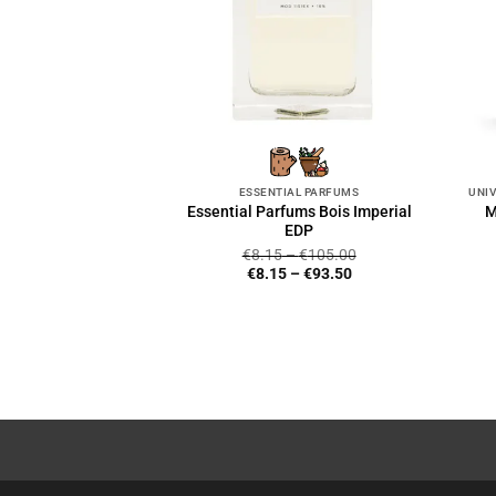
ESSENTIAL PARFUMS
Essential Parfums Bois Imperial
M
EDP
€
8.15
–
€
105.00
€
8.15
–
€
93.50