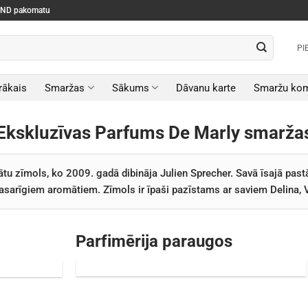
SEND pakomatu
PI
rākais
Smaržas
Sākums
Dāvanu karte
Smaržu kom
Ekskluzīvas Parfums De Marly smarža
tu zīmols, ko 2009. gadā dibināja Julien Sprecher. Savā īsajā pas
 vasarīgiem aromātiem. Zīmols ir īpaši pazīstams ar saviem Delina,
Parfimērija paraugos