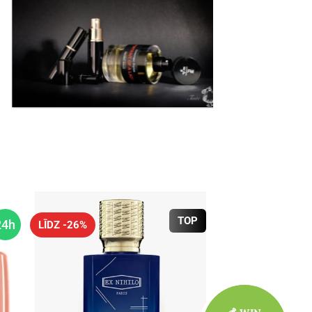
TOP
24h
LĪDZ -26%