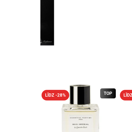
TOP
LĪDZ -28%
LĪD