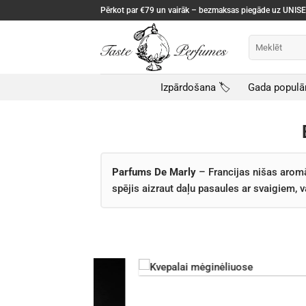
Skip
Pērkot par €79 un vairāk – bezmaksas piegāde uz UNI
to
content
Meklēt:
Izpārdošana 🏷️
Gada populā
Parfums De Marly
– Francijas nišas aromā
spējis aizraut daļu pasaules ar svaigiem,