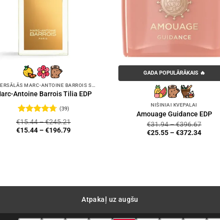
GADA POPULĀRĀKAIS 🔥
UNIVERSĀLĀS MARC-ANTOINE BARROIS SMARŽAS
arc-Antoine Barrois Tilia EDP
NIŠINIAI KVEPALAI
(39)
Amouage Guidance EDP
Novērtēts
€
15.44
–
€
245.21
€
31.94
–
€
396.67
ar
4.72
no
€
15.44
–
€
196.79
€
25.55
–
€
372.34
5
Atpakaļ uz augšu