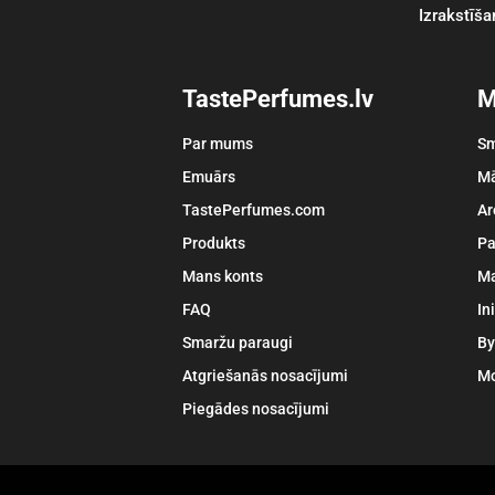
Izrakstīša
TastePerfumes.lv
M
Par mums
Sm
Emuārs
Mā
TastePerfumes.com
Ar
Produkts
Pa
Mans konts
Ma
FAQ
In
Smaržu paraugi
By
Atgriešanās nosacījumi
Mo
Piegādes nosacījumi