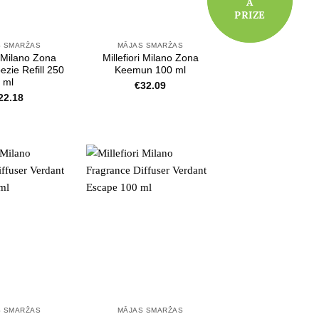
A
A
PRIZE
PRIZE
S SMARŽAS
MĀJAS SMARŽAS
i Milano Zona
Millefiori Milano Zona
ezie Refill 250
Keemun 100 ml
ml
€
32.09
22.18
S SMARŽAS
MĀJAS SMARŽAS