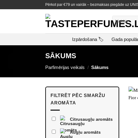
Skip
Pērkot par €79 un vairāk – bezmaksas piegāde uz U
to
content
Meklēt:
Izpārdošana 🏷️
Gada populā
SĀKUMS
Parfimērijas veikals
/
Sākums
FILTRĒT PĒC SMARŽU
AROMĀTA
Citrusaugļu aromāts
Augļu aromāts