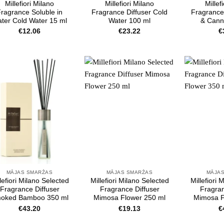
Millefiori Milano
Millefiori Milano
Millef
ragrance Soluble in
Fragrance Diffuser Cold
Fragrance
ter Cold Water 15 ml
Water 100 ml
& Cann
€
12.06
€
23.22
€
MĀJAS SMARŽAS
MĀJAS SMARŽAS
MĀJA
lefiori Milano Selected
Millefiori Milano Selected
Millefiori 
Fragrance Diffuser
Fragrance Diffuser
Fragran
oked Bamboo 350 ml
Mimosa Flower 250 ml
Mimosa F
€
43.20
€
19.13
€