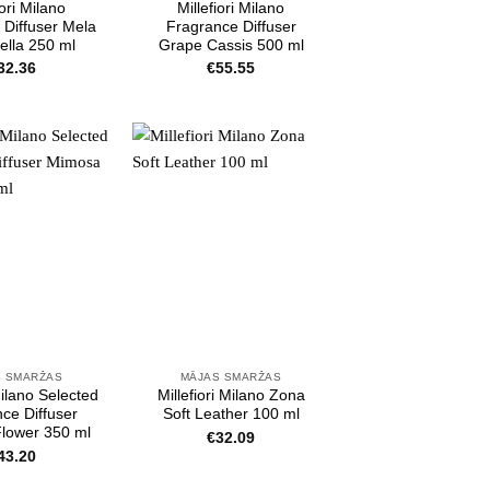
iori Milano
Millefiori Milano
 Diffuser Mela
Fragrance Diffuser
ella 250 ml
Grape Cassis 500 ml
32.36
€
55.55
S SMARŽAS
MĀJAS SMARŽAS
Milano Selected
Millefiori Milano Zona
ce Diffuser
Soft Leather 100 ml
lower 350 ml
€
32.09
43.20