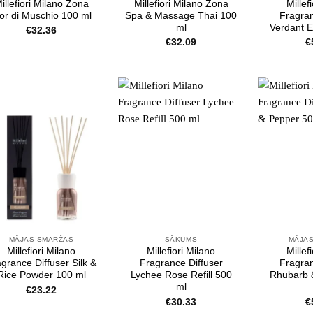
illefiori Milano Zona
Millefiori Milano Zona
Millef
ior di Muschio 100 ml
Spa & Massage Thai 100
Fragran
ml
Verdant 
€
32.36
€
32.09
€
MĀJAS SMARŽAS
SĀKUMS
MĀJA
Millefiori Milano
Millefiori Milano
Millef
grance Diffuser Silk &
Fragrance Diffuser
Fragran
Rice Powder 100 ml
Lychee Rose Refill 500
Rhubarb 
ml
€
23.22
€
30.33
€