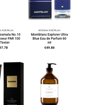
AI KVEPALAI
NIŠINIAI KVEPALAI
osmala No.10
Montblanc Explorer Ultra
Coeur PAR 100
Blue Eau de Parfum 60
 Tester
ml
97.78
€
49.86