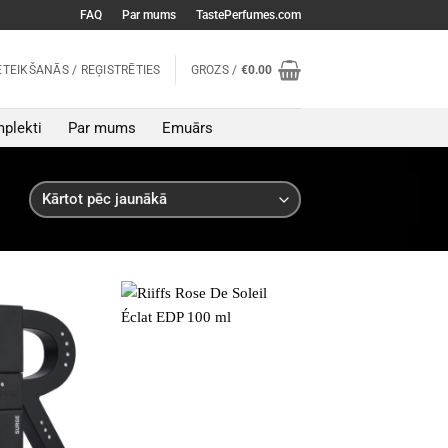
FAQ
Par mums
TastePerfumes.com
ETEIKŠANĀS / REĢISTRĒTIES
GROZS /
€
0.00
plekti
Par mums
Emuārs