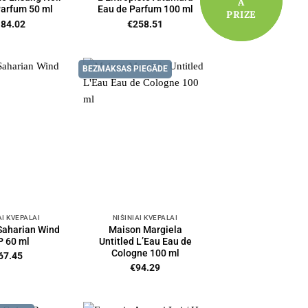
A
A
Parfum 50 ml
Eau de Parfum 100 ml
PRIZE
PRIZE
184.02
€
258.51
BEZMAKSAS PIEGĀDE
AI KVEPALAI
NIŠINIAI KVEPALAI
Saharian Wind
Maison Margiela
P 60 ml
Untitled L’Eau Eau de
Cologne 100 ml
67.45
€
94.29