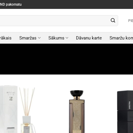
SEND pakomatu
PI
rākais
Smaržas
Sākums
Dāvanu karte
Smaržu kom