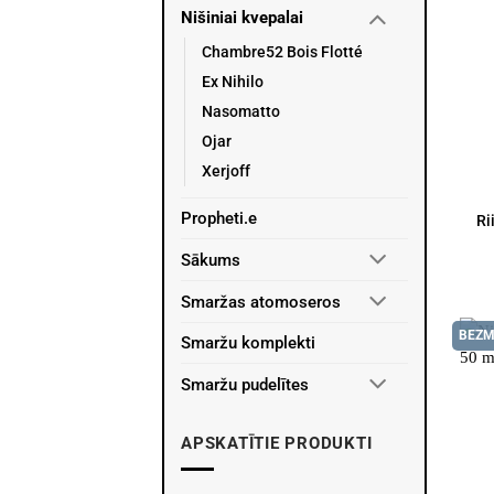
Nišiniai kvepalai
Chambre52 Bois Flotté
Ex Nihilo
Nasomatto
Ojar
Xerjoff
Propheti.e
Ri
Sākums
Smaržas atomoseros
BEZM
Smaržu komplekti
Smaržu pudelītes
APSKATĪTIE PRODUKTI