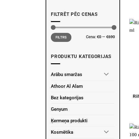
FILTRĒT PĒC CENAS
Min.
Maks.
Cena:
€0
—
€690
cena
cena
FILTRS
PRODUKTU KATEGORIJAS
Arābu smaržas
Athoor Al Alam
Rii
Bez kategorijas
Genyum
Ķermeņa produkti
Kosmētika