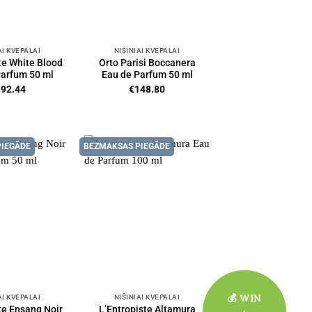
AI KVEPALAI
NIŠINIAI KVEPALAI
te White Blood
Orto Parisi Boccanera
Parfum 50 ml
Eau de Parfum 50 ml
192.44
€
148.80
PIEGĀDE
BEZMAKSAS PIEGĀDE
💰 WIN
💰 WIN
AI KVEPALAI
NIŠINIAI KVEPALAI
te Ensang Noir
L’Entropiste Altamura