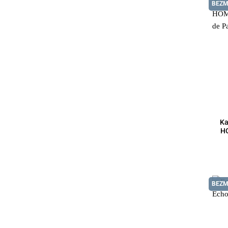
BEZM
Ka
HO
BEZM