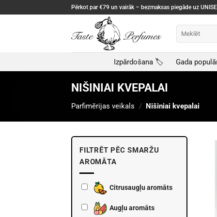
Skip
Pērkot par €79 un vairāk – bezmaksas piegāde uz UNI
to
content
Meklēt:
Izpārdošana 🏷️
Gada populā
NIŠINIAI KVEPALAI
Parfimērijas veikals
/
Nišiniai kvepalai
FILTRĒT PĒC SMARŽU
AROMĀTA
Citrusaugļu aromāts
Augļu aromāts