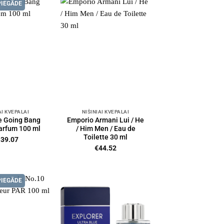
PIEGĀDE
AI KVEPALAI
NIŠINIAI KVEPALAI
se Going Bang
Emporio Armani Lui / He
arfum 100 ml
/ Him Men / Eau de
Toilette 30 ml
139.07
€
44.52
PIEGĀDE