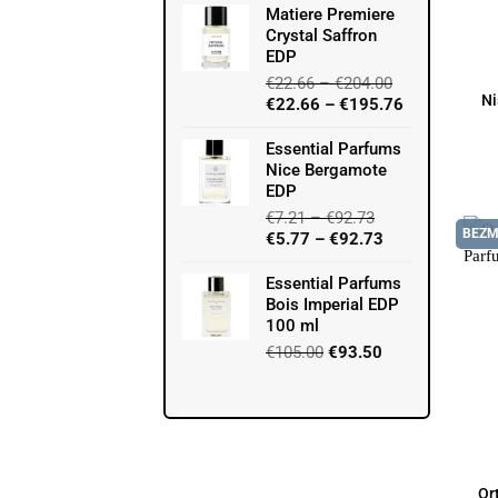
Matiere Premiere
Crystal Saffron
EDP
€
22.66
–
€
204.00
Ni
€
22.66
–
€
195.76
Essential Parfums
Nice Bergamote
EDP
€
7.21
–
€
92.73
BEZM
€
5.77
–
€
92.73
Essential Parfums
Bois Imperial EDP
100 ml
Original
Current
€
105.00
€
93.50
price
price
was:
is:
€105.00.
€93.50.
Or