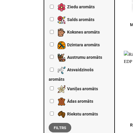
Ziedu aromāts
Salds aromāts
M
Koksnes aromāts
Dzintara aromāts
Austrumu aromāts
Atsvaidzinošs
aromāts
Vaniļas aromāts
Ādas aromāts
Riekstu aromāts
R
FILTRS