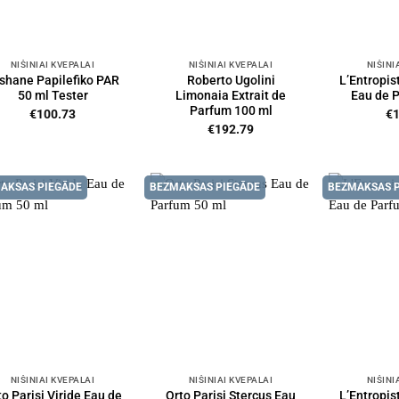
NIŠINIAI KVEPALAI
NIŠINIAI KVEPALAI
NIŠINI
shane Papilefiko PAR
Roberto Ugolini
L’Entropis
50 ml Tester
Limonaia Extrait de
Eau de 
Parfum 100 ml
€
100.73
€
€
192.79
AKSAS PIEGĀDE
BEZMAKSAS PIEGĀDE
BEZMAKSAS 
NIŠINIAI KVEPALAI
NIŠINIAI KVEPALAI
NIŠINI
to Parisi Viride Eau de
Orto Parisi Stercus Eau
L’Entropis