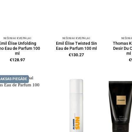
NIŠINIAI KVEPALAI
NIŠINIAI KVEPALAI
NIŠINI
Emil Élise Unfolding
Emil Élise Twisted Sin
Thomas K
ho Eau de Parfum 100
Eau de Parfum 100 ml
Desir Du 
ml
ml
€
130.27
€
128.97
€
AKSAS PIEGĀDE