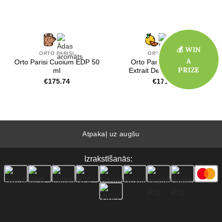
💰 WIN
💰 WIN
ORTO PARISI
ORTO PARISI
A
A
Orto Parisi Cuoium EDP 50
Orto Parisi Megamare
PRIZE
PRIZE
ml
Extrait De Parfum 50ml
€
175.74
€
171.03
Atpakaļ uz augšu
Izrakstīšanās: