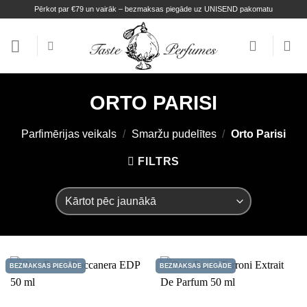
Skip
Pērkot par €79 un vairāk – bezmaksas piegāde uz UNISEND pakomatu
to
content
ORTO PARISI
Parfimērijas veikals
/
Smaržu pudelītes
/
Orto Parisi
FILTRS
BEZMAKSAS PIEGĀDE
BEZMAKSAS PIEGĀDE