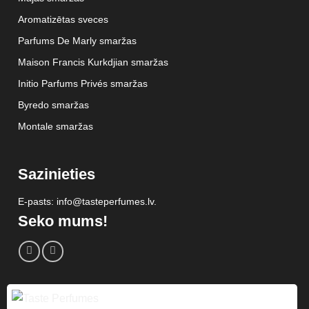
Aromatizētas sveces
Parfums De Marly smaržas
Maison Francis Kurkdjian smaržas
Initio Parfums Privés smaržas
Byredo smaržas
Montale smaržas
Sazinieties
E-pasts: info@tasteperfumes.lv.
Seko mums!