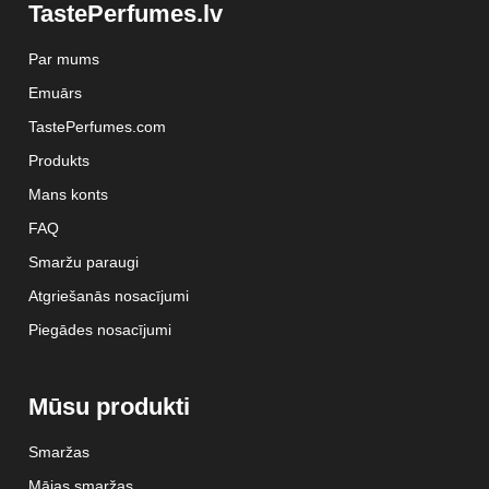
TastePerfumes.lv
Par mums
Emuārs
TastePerfumes.com
Produkts
Mans konts
FAQ
Smaržu paraugi
Atgriešanās nosacījumi
Piegādes nosacījumi
Mūsu produkti
Smaržas
Mājas smaržas