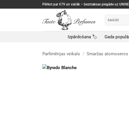
Skip
Pērkot par €79 un vairāk – bezmaksas piegāde uz UNI
to
content
Meklēt:
Izpārdošana 🏷️
Gada populā
Parfimērijas veikals
/
Smaržas atomoseros