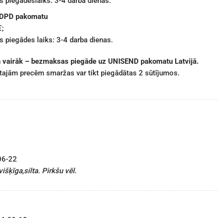
 piegādeslaiks: 3-4 darba dienas.
 DPD pakomatu
€;
 piegādes laiks: 3-4 darba dienas.
n vairāk – bezmaksas piegāde uz UNISEND pakomatu Latvijā.
ētajām precēm smaržas var tikt piegādātas 2 sūtījumos.
06-22
išķīga,silta. Pirkšu vēl.