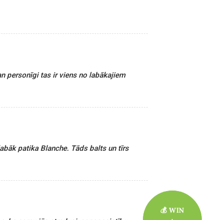
an personīgi tas ir viens no labākajiem
abāk patika Blanche. Tāds balts un tīrs
💰 WIN
💰 WIN