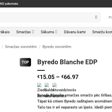
SEND pakomatu
P
rākais
Smaržas
Sākums
Dāvanu karte
Smaržu kom
/
Smaržas sievietēm
/
Byredo sievietēm
Byredo Blanche EDP
TOP
Price
15.05
–
66.97
€
€
range:
€15.05
through
Byredo Blanche
smaržas smaržo pēc tīrības,
€66.97
Tāpat kā citiem Byredo radītajiem aromātiem
Taču tas ir arī neparasts un īpašs. Ideāli pi