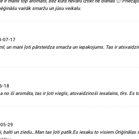
 ir mans top aromāts, bez kura nevaru iztikt ne dienas 🙂 Priecājo
ēģināšu vairāk smaržu un jūsu veikalu.
3-07-17
l, un mani ļoti pārsteidza smarža un iepakojums. Tas ir atsvaidzin
6-18
a no šī aromāta, tas ir ļoti viegls, atsvaidzinoši iesalains, tīrs. Es t
-05-29
i, balti un ziedu…Man tas ļoti patīk.Es iesaku to visiem.Oriģinālas