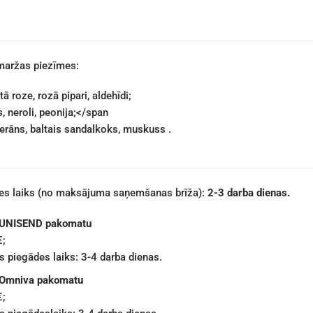
aržas piezīmes:
tā roze, rozā pipari, aldehīdi;
s
, neroli, peonija;</span
rāns, baltais sandalkoks, muskuss
.
des laiks (no maksājuma saņemšanas brīža):
2-3 darba dienas.
 UNISEND pakomatu
€;
 piegādes laiks: 3-4 darba dienas.
 Omniva pakomatu
€;