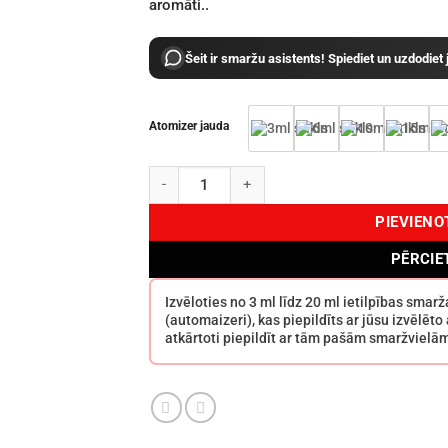
aromāti..
Šeit ir smaržu asistents! Spiediet un uzdodiet
Atomizer jauda
Byredo Blanche EDP daudzums
PIEVIEN
PĒRCIE
Izvēloties no 3 ml līdz 20 ml ietilpības sma
(automaizeri), kas piepildīts ar jūsu izvēlēt
atkārtoti piepildīt ar tām pašām smaržvielā