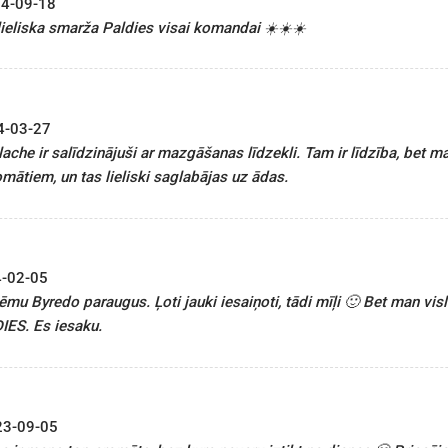
4-09-18
lieliska smarža Paldies visai komandai ☀️☀️☀️
4-03-27
ache ir salīdzinājuši ar mazgāšanas līdzekli. Tam ir līdzība, bet m
omātiem, un tas lieliski saglabājas uz ādas.
-02-05
mu Byredo paraugus. Ļoti jauki iesaiņoti, tādi mīļi 🙂 Bet man visl
IES. Es iesaku.
23-09-05