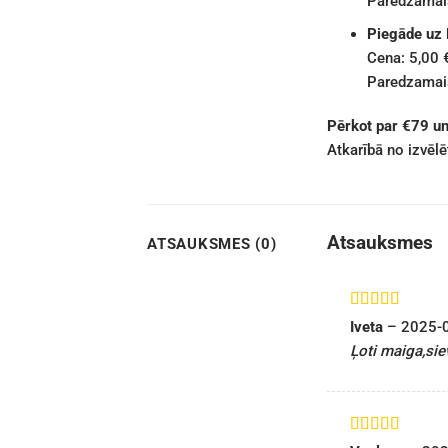
Paredzamais
Piegāde uz
Cena: 5,00 
Paredzamais
Pērkot par €79 u
Atkarībā no izvēl
Atsauksmes
ATSAUKSMES (0)
Novērtēts ar
Iveta
–
2025-
5
no 5
Ļoti maiga,siev
Novērtēts ar