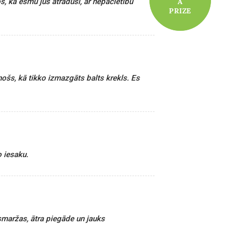
s, ka esmu jūs atradusi, ar nepacietību
A
A
PRIZE
PRIZE
ošs, kā tikko izmazgāts balts krekls. Es
o iesaku.
 smaržas, ātra piegāde un jauks