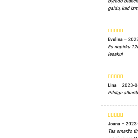
Byredo Blanche
gaidu, kad izm
Novērtēts ar
Evelina
–
202
5
no 5
Es nopirku 12m
iesaku!
Novērtēts ar
Lina
–
2023-0
5
no 5
Pilnīga atkarīb
Novērtēts ar
Joana
–
2023
5
no 5
Tas smaržo tīr