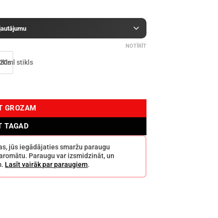
 jautājumu
NOTĪRĪT
OT GROZAM
T TAGAD
ržas, jūs iegādājaties smaržu paraugu
o aromātu. Paraugu var izsmidzināt, un
m.
Lasīt vairāk par paraugiem
.