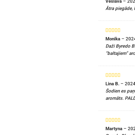
Veslava
–
202
5
no 5
Ātra piegāde, 
Novērtēts ar
Monika
–
202
5
no 5
Daži Byredo Bl
“baltajiem” ar
Novērtēts ar
Lina B.
–
2024
5
no 5
Šodien es paņē
aromāts. PALD
Novērtēts ar
Martyna
–
20
5
no 5