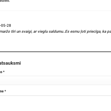
ldies.
-05-28
maržo tīri un svaigi, ar vieglu saldumu..Es esmu ļoti priecīga, ka p
 atsauksmi
ms
*
sme
*