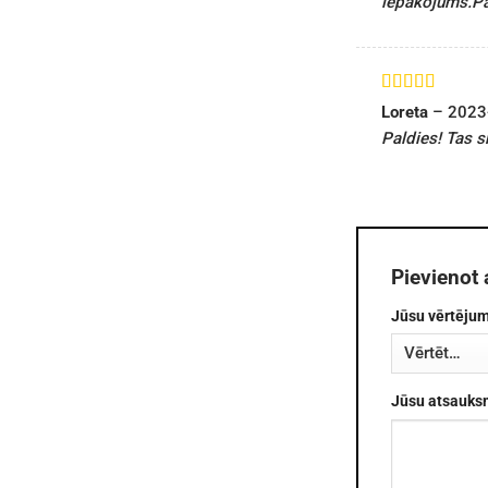
iepakojums.Pa
Novērtēts ar
Loreta
–
2023
5
no 5
Paldies! Tas s
Pievienot
Jūsu vērtēju
Jūsu atsauk