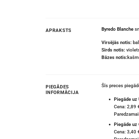
Byredo Blanche
sm
APRAKSTS
Virsējās notis:
bal
Sirds notis:
violet
Bāzes notis:
kašme
Šīs preces piegā
PIEGĀDES
INFORMĀCIJA
Piegāde uz
Cena: 2,89 
Paredzamais
Piegāde uz
Cena: 3,40 