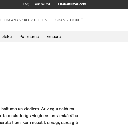
FAQ
Par mums
TastePerfumes.com
IETEIKŠANĀS / REĢISTRĒTIES
GROZS /
€
0.00
plekti
Par mums
Emuārs
 baltuma un ziediem. Ar vieglu saldumu.
, tam raksturīgs vieglums un vienkāršība.
emērots tiem, kam nepatīk smagi, sarežģīti