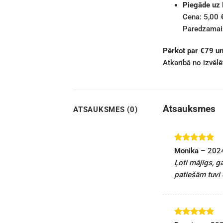
Piegāde uz
Cena: 5,00 
Paredzamais
Pērkot par €79 u
Atkarībā no izvēl
Atsauksmes
ATSAUKSMES (0)
Novērtēts
Monika
–
202
ar
5
no 5
Ļoti mājīgs, g
patiešām tuvi c
Novērtēts