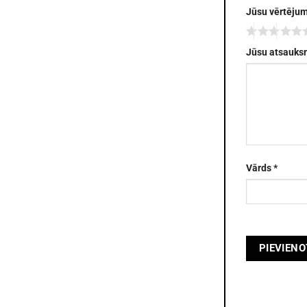
Jūsu vērtēju
Jūsu atsauk
Vārds
*