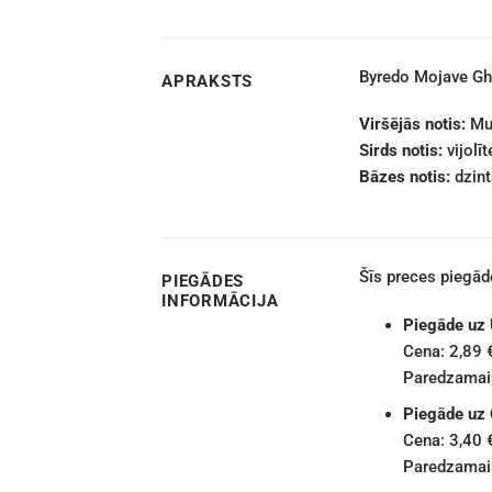
Byredo Mojave Gh
APRAKSTS
Viršējās notis:
Mus
Sirds notis:
vijolī
Bāzes notis:
dzint
Šīs preces piegā
PIEGĀDES
INFORMĀCIJA
Piegāde uz
Cena: 2,89 
Paredzamais
Piegāde uz
Cena: 3,40 
Paredzamais