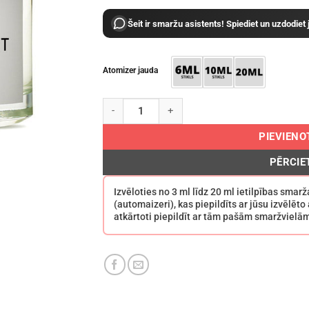
Šeit ir smaržu asistents! Spiediet un uzdodiet
Atomizer jauda
Byredo Mojave Ghost EDP daudzums
PIEVIEN
PĒRCIE
Izvēloties no 3 ml līdz 20 ml ietilpības sma
(automaizeri), kas piepildīts ar jūsu izvēlēt
atkārtoti piepildīt ar tām pašām smaržvielā