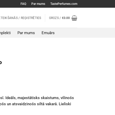
FAQ
Par mums
TastePerfumes.com
ETEIKŠANĀS / REĢISTRĒTIES
GROZS /
€
0.00
plekti
Par mums
Emuārs
P
ī. Ideāls, majestātisks skaistums, vilinošs
ošs un atsvaidzinošs siltā vakarā. Lieliski