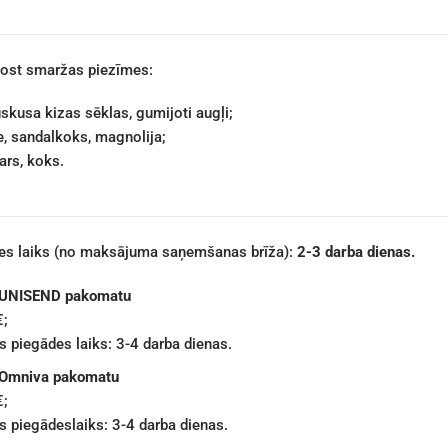
ost smaržas piezīmes:
kusa kizas sēklas, gumijoti augļi;
te, sandalkoks, magnolija;
ars, koks.
des laiks (no maksājuma saņemšanas brīža):
2-3 darba dienas.
 UNISEND pakomatu
€;
 piegādes laiks: 3-4 darba dienas.
 Omniva pakomatu
€;
 piegādeslaiks: 3-4 darba dienas.