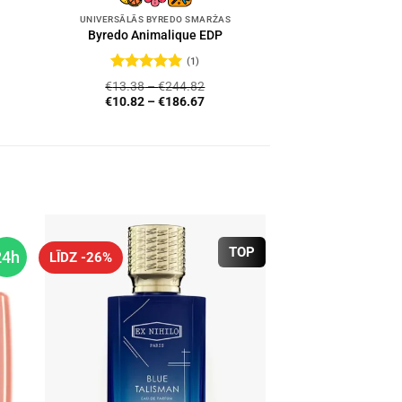
UNIVERSĀLĀS BYREDO SMARŽAS
Byredo Animalique EDP
(1)
Novērtēts
€
13.38
–
€
244.82
ar
5
no 5
€
10.82
–
€
186.67
TOP
24h
LĪDZ -26%