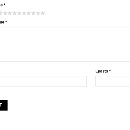
ms
*
sme
*
Epasts
*