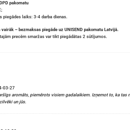
 DPD pakomatu
€;
 piegādes laiks: 3-4 darba dienas.
n vairāk – bezmaksas piegāde uz UNISEND pakomatu Latvijā.
ētajām precēm smaržas var tikt piegādātas 2 sūtījumos.
4-03-27
aršīgs aromāts, piemērots visiem gadalaikiem. Izņemot to, ka tas 
ilvēki un jūs.