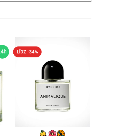
24h
LĪDZ -34%