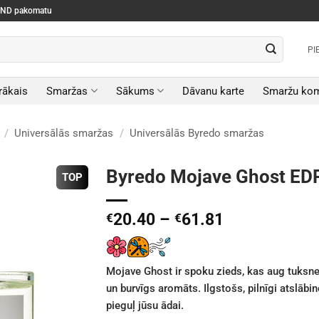
SEND pakomatu
PI
rākais
Smaržas
Sākums
Dāvanu karte
Smaržu kom
/
Universālās smaržas
/
Universālās Byredo smaržas
Byredo Mojave Ghost ED
TOP
Price
20.40
–
61.81
€
€
range:
€20.40
through
Mojave Ghost ir spoku zieds, kas aug tuksnes
€61.81
un burvīgs aromāts. Ilgstošs, pilnīgi atslābin
pieguļ jūsu ādai.