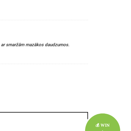
āties ar smaržām mazākos daudzumos.
💰 WIN
💰 WIN