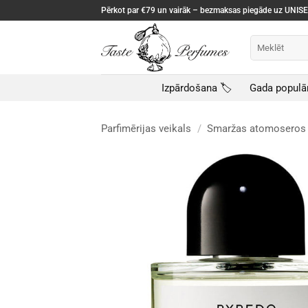
Skip
Pērkot par €79 un vairāk – bezmaksas piegāde uz UNI
to
content
Meklēt:
Izpārdošana 🏷️
Gada populā
Parfimērijas veikals
/
Smaržas atomoseros