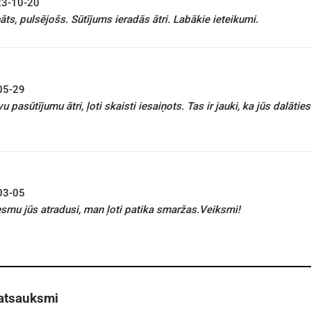
3-10-20
āts, pulsējošs. Sūtījums ieradās ātri. Labākie ieteikumi.
05-29
 pasūtījumu ātri, ļoti skaisti iesaiņots. Tas ir jauki, ka jūs dal
03-05
esmu jūs atradusi, man ļoti patika smaržas.Veiksmi!
 atsauksmi