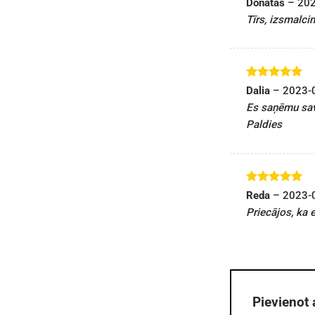
Donatas
–
202
ar
5
no 5
Tīrs, izsmalcin
Novērtēts
Dalia
–
2023-
ar
5
no 5
Es saņēmu savu
Paldies
Novērtēts
Reda
–
2023-
ar
5
no 5
Priecājos, ka 
Pievienot