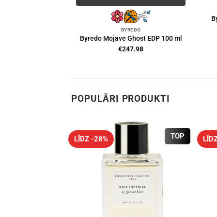
B
BYREDO
Byredo Mojave Ghost EDP 100 ml
€
247.98
POPULĀRI PRODUKTI
TOP
LĪDZ -28%
LĪD