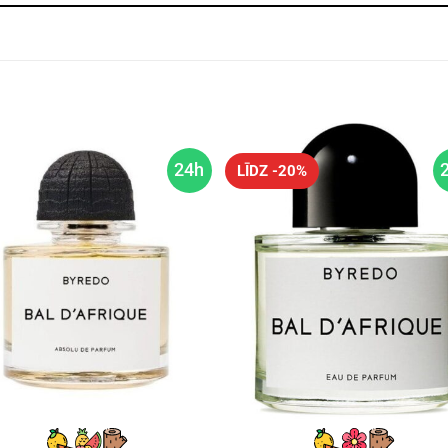
24h
LĪDZ -20%