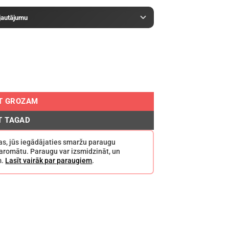
 jautājumu
OT GROZAM
T TAGAD
ržas, jūs iegādājaties smaržu paraugu
o aromātu. Paraugu var izsmidzināt, un
m.
Lasīt vairāk par paraugiem
.