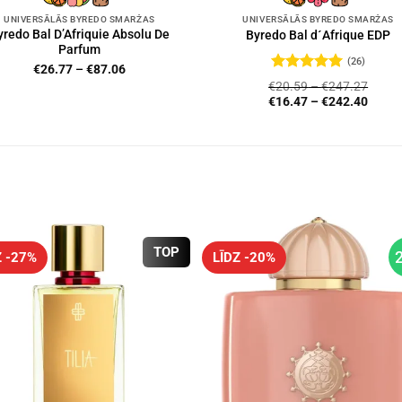
UNIVERSĀLĀS BYREDO SMARŽAS
UNIVERSĀLĀS BYREDO SMARŽAS
yredo Bal D’Afriquie Absolu De
Byredo Bal d´Afrique EDP
Parfum
(26)
Price
€
26.77
–
€
87.06
Novērtēts
range:
€
20.59
–
€
247.27
ar
4.92
no
€26.77
€
16.47
–
€
242.40
5
through
€87.06
TOP
Z -27%
LĪDZ -20%