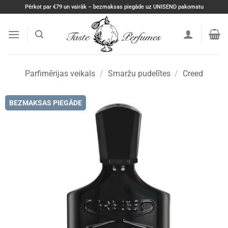
Skip
Pērkot par €79 un vairāk – bezmaksas piegāde uz UNISEND pakomatu
to
content
Parfimērijas veikals
/
Smaržu pudelītes
/
Creed
BEZMAKSAS PIEGĀDE