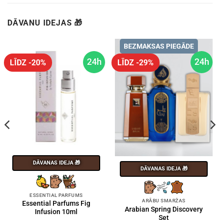
DĀVANU IDEJAS 🎁
BEZMAKSAS PIEGĀDE
24h
24h
LĪDZ -20%
LĪDZ -29%
DĀVANAS IDEJA 🎁
DĀVANAS IDEJA 🎁
ESSENTIAL PARFUMS
ARĀBU SMARŽAS
Essential Parfums Fig
Arabian Spring Discovery
Infusion 10ml
Set