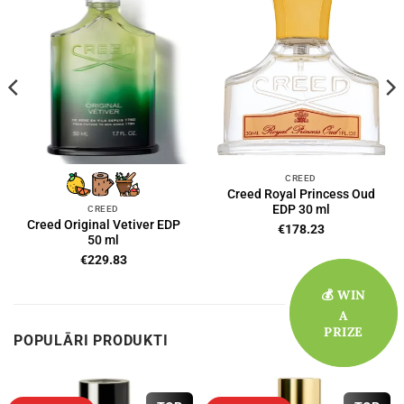
CREED
Creed Royal Princess Oud
EDP 30 ml
CREED
Creed Original Vetiver EDP
€
178.23
50 ml
€
229.83
💰 WIN
💰 WIN
A
A
PRIZE
PRIZE
POPULĀRI PRODUKTI