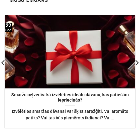
MŪSU EMUĀRS
22
Dec
Smaržu ceļvedis: kā izvēlēties ideālu dāvanu, kas patiešām
iepriecinās?
Izvēlēties smaržas dāvanai var šķist sarežģīti. Vai aromāts
patiks? Vai tas būs piemērots ikdienai? Vai...