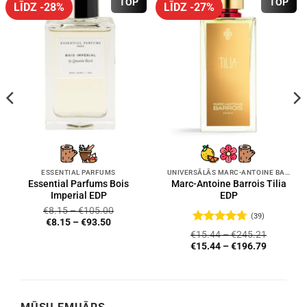
TOP
TOP
LĪDZ -28%
LĪDZ -27%
ESSENTIAL PARFUMS
UNIVERSĀLĀS MARC-ANTOINE BARROIS SMARŽAS
Essential Parfums Bois
Marc-Antoine Barrois Tilia
Imperial EDP
EDP
€
8.15
–
€
105.00
(39)
€
8.15
–
€
93.50
Novērtēts
€
15.44
–
€
245.21
ar
4.72
no
€
15.44
–
€
196.79
5