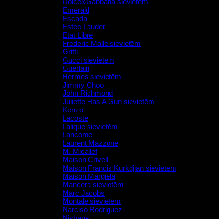
Dolce&Gabbana sievietēm
Emerald
Escada
Estee Lauder
Etat Libre
Frederic Malle sievietēm
Gritti
Gucci sievietēm
Guerlain
Hermes sievietēm
Jimmy Choo
John Richmond
Juliette Has A Gun sievietēm
Kenzo
Lacoste
Lalique sievietēm
Lancome
Laurent Mazzone
M. Micallef
Maison Crivelli
Maison Francis Kurkdjian sievietēm
Maison Margiela
Mancera sievietēm
Marc Jacobs
Montale sievietēm
Narciso Rodriguez
Nishane