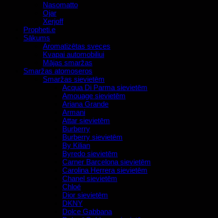
Nasomatto
Ojar
Xerjoff
Propheti.e
Sākums
Aromatizētas sveces
Kvapai automobiliui
Mājas smaržas
Smaržas atomoseros
Smaržas sievietēm
Acqua Di Parma sievietēm
Amouage sievietēm
Ariana Grande
Armani
Attar sievietēm
Burberry
Burberry sievietēm
By Kilian
Byredo sievietēm
Carner Barcelona sievietēm
Carolina Herrera sievietēm
Chanel sievietēm
Chloé
Dior sievietēm
DKNY
Dolce Gabbana