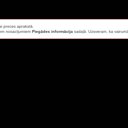
i preces aprakstā.
jiem nosacījumiem
Piegādes informācija
sadaļā. Uzsveram, ka vairumā 