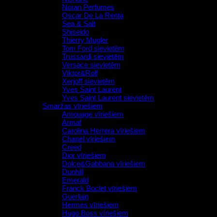
Noran Perfumes
Oscar De La Renta
Sea & Salt
Shiseido
Thierry Mugler
Tom Ford sievietēm
Trussardi sievietēm
Versace sievietēm
Viktor&Rolf
Xerjoff sievietēm
Yves Saint Laurent
Yves Saint Laurent sievietēm
Smaržas vīriešiem
Amouage vīriešiem
Armaf
Carolina Herrera vīriešiem
Chanel vīriešiem
Creed
Dior vīriešiem
Dolce&Gabbana vīriešiem
Dunhill
Emerald
Franck Boclet vīriešiem
Guerlain
Hermes vīriešiem
Hugo Boss vīriešiem