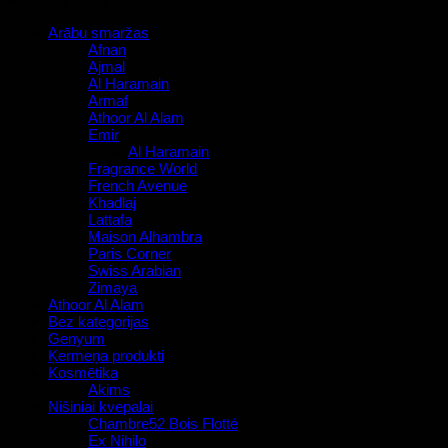
Produktu kategorijas
Arābu smaržas
Afnan
Ajmal
Al Haramain
Armaf
Athoor Al Alam
Emir
Al Haramain
Fragrance World
French Avenue
Khadlaj
Lattafa
Maison Alhambra
Paris Corner
Swiss Arabian
Zimaya
Athoor Al Alam
Bez kategorijas
Genyum
Ķermeņa produkti
Kosmētika
Akims
Nišiniai kvepalai
Chambre52 Bois Flotté
Ex Nihilo