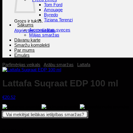
Tom Ford
Amouage
Byredo
Tiziana Terenzi
Grozs ir tukšs.
Sākums
Aromatizētas sveces
Atgriezties uz veikalu
Mājas smaržas
Dāvanu karte
Smaržu komplekti
Par mums
Emuārs
Parfimērijas veikals
/
Arābu smaržas
/
Lattafa
Lattafa Suqraat EDP 100 ml
€
20.52
Vai meklējat lielākas ietilpības smaržas?
Ir noliktavā