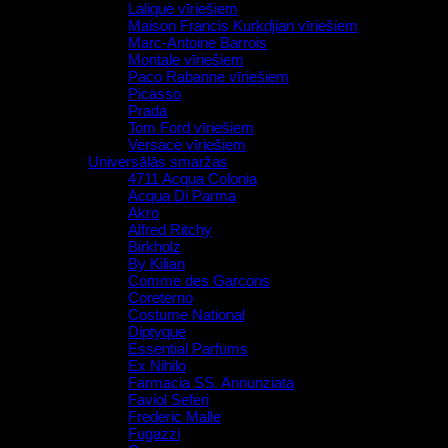
Lalique vīriešiem
Maison Francis Kurkdjian vīriešiem
Marc-Antoine Barrois
Montale vīriešiem
Paco Rabanne vīriešiem
Picasso
Prada
Tom Ford vīriešiem
Versace vīriešiem
Universālās smaržas
4711 Acqua Colonia
Acqua Di Parma
Akro
Alfred Ritchy
Birkholz
By Kilian
Comme des Garcons
Coreterno
Costume National
Diptyque
Essential Parfums
Ex Nihilo
Farmacia SS. Annunziata
Faviol Seferi
Frederic Malle
Fugazzi