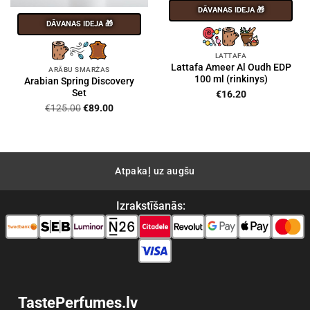
DĀVANAS IDEJA 🎁
DĀVANAS IDEJA 🎁
LATTAFA
Lattafa Ameer Al Oudh EDP
ARĀBU SMARŽAS
100 ml (rinkinys)
Arabian Spring Discovery
Set
€
16.20
Original
Current
€
125.00
€
89.00
price
price
was:
is:
€125.00.
€89.00.
Atpakaļ uz augšu
Izrakstīšanās:
TastePerfumes.lv