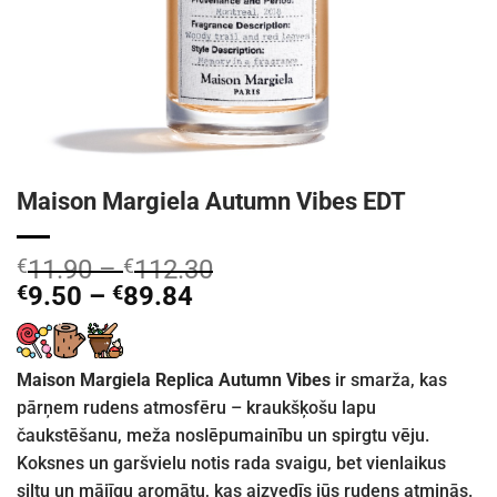
Maison Margiela Autumn Vibes EDT
€
11.90
–
€
112.30
€
9.50
–
€
89.84
Maison Margiela Replica Autumn Vibes
ir smarža, kas
pārņem rudens atmosfēru – kraukšķošu lapu
čaukstēšanu, meža noslēpumainību un spirgtu vēju.
Koksnes un garšvielu notis rada svaigu, bet vienlaikus
siltu un mājīgu aromātu, kas aizvedīs jūs rudens atmiņās.