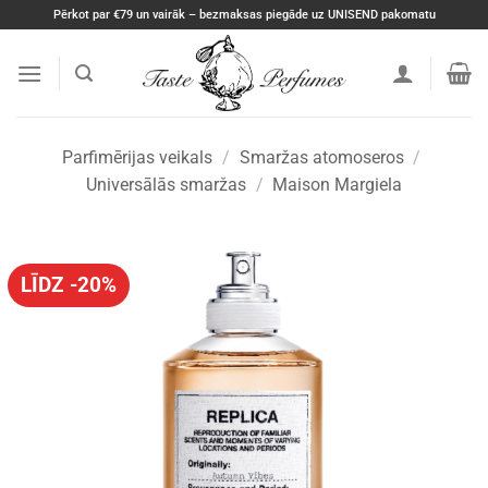
Skip
Pērkot par €79 un vairāk – bezmaksas piegāde uz UNISEND pakomatu
to
content
Parfimērijas veikals
/
Smaržas atomoseros
/
Universālās smaržas
/
Maison Margiela
LĪDZ -20%