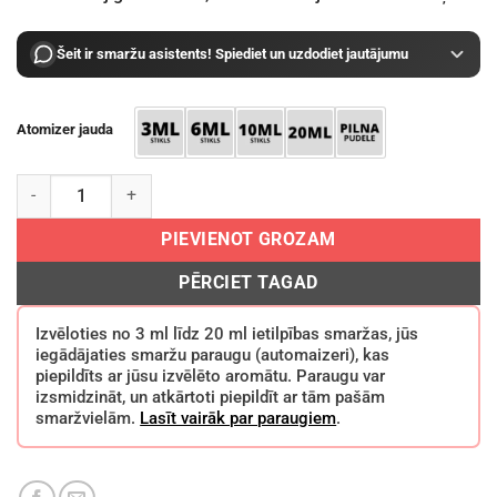
Šeit ir smaržu asistents! Spiediet un uzdodiet jautājumu
Atomizer jauda
Maison Margiela Autumn Vibes EDT daudzums
PIEVIENOT GROZAM
PĒRCIET TAGAD
Izvēloties no 3 ml līdz 20 ml ietilpības smaržas, jūs
iegādājaties smaržu paraugu (automaizeri), kas
piepildīts ar jūsu izvēlēto aromātu. Paraugu var
izsmidzināt, un atkārtoti piepildīt ar tām pašām
smaržvielām.
Lasīt vairāk par paraugiem
.