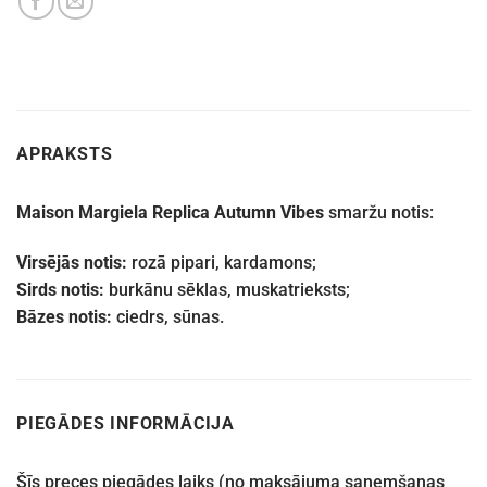
APRAKSTS
Maison Margiela Replica Autumn Vibes
smaržu notis:
Virsējās notis:
rozā pipari, kardamons;
Sirds notis:
burkānu sēklas, muskatrieksts;
Bāzes notis:
ciedrs, sūnas.
PIEGĀDES INFORMĀCIJA
Šīs preces piegādes laiks (no maksājuma saņemšanas