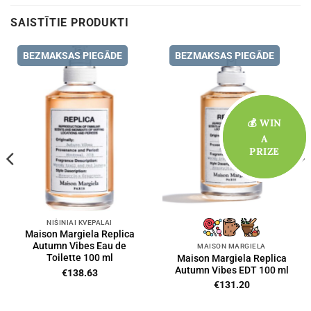
SAISTĪTIE PRODUKTI
BEZMAKSAS PIEGĀDE
BEZMAKSAS PIEGĀDE
💰 WIN
💰 WIN
A
A
PRIZE
PRIZE
NIŠINIAI KVEPALAI
Maison Margiela Replica
Autumn Vibes Eau de
MAISON MARGIELA
Toilette 100 ml
Maison Margiela Replica
Autumn Vibes EDT 100 ml
€
138.63
€
131.20