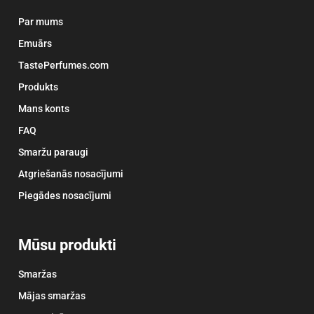
Par mums
Emuārs
TastePerfumes.com
Produkts
Mans konts
FAQ
Smaržu paraugi
Atgriešanās nosacījumi
Piegādes nosacījumi
Mūsu produkti
Smaržas
Mājas smaržas