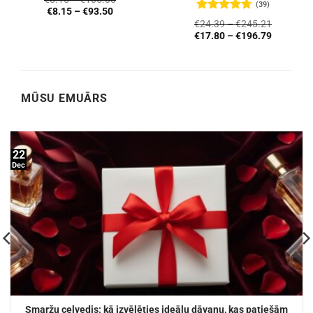
(39)
€
8.15
–
€
93.50
Novērtēts
€
24.39
–
€
245.21
ar
4.72
no
€
17.80
–
€
196.79
5
MŪSU EMUĀRS
22
Dec
Smaržu ceļvedis: kā izvēlēties ideālu dāvanu, kas patiešām