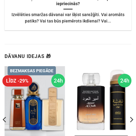
iepriecinās?
Izvēlēties smaržas dāvanai var šķist sarežģīti. Vai aromāts
patiks? Vai tas būs piemērots ikdienai? Vai...
DĀVANU IDEJAS 🎁
BEZMAKSAS PIEGĀDE
24h
24h
LĪDZ -29%