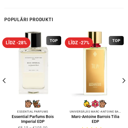
POPULĀRI PRODUKTI
TOP
TOP
LĪDZ -28%
LĪDZ -27%
ESSENTIAL PARFUMS
UNIVERSĀLĀS MARC-ANTOINE BARROIS SMARŽAS
Essential Parfums Bois
Marc-Antoine Barrois Tilia
Imperial EDP
EDP
€
8.15
–
€
105.00