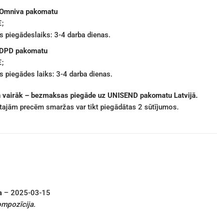
 Omniva pakomatu
€;
 piegādeslaiks: 3-4 darba dienas.
 DPD pakomatu
€;
 piegādes laiks: 3-4 darba dienas.
n vairāk – bezmaksas piegāde uz UNISEND pakomatu Latvijā.
ētajām precēm smaržas var tikt piegādātas 2 sūtījumos.
a
–
2025-03-15
ompozīcija.