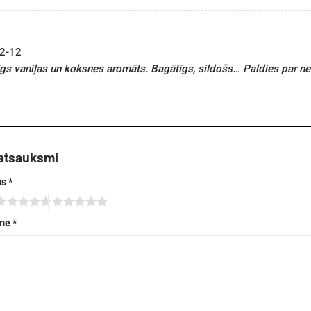
2-12
gs vaniļas un koksnes aromāts. Bagātīgs, sildošs… Paldies par n
 atsauksmi
ms
*
sme
*