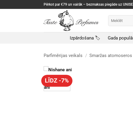
Skip
Pērkot par €79 un vairāk – bezmaksas piegāde uz UNI
to
content
Meklēt:
Izpārdošana 🏷️
Gada populā
Parfimērijas veikals
/
Smaržas atomoseros
LĪDZ -7%