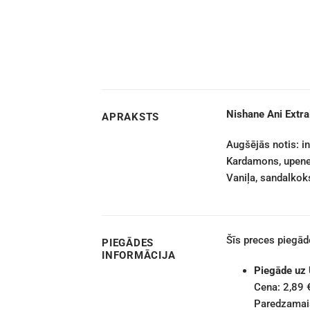
Nishane Ani Extra
APRAKSTS
Augšējās notis: in
Kardamons, upenes
Vaniļa, sandalkoks
Šīs preces piegā
PIEGĀDES
INFORMĀCIJA
Piegāde uz
Cena: 2,89 
Paredzamais