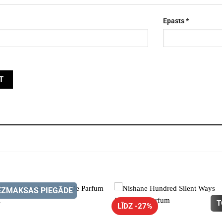
Epasts
*
EZMAKSAS PIEGĀDE
T
LĪDZ -27%