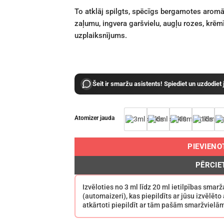
To atklāj spilgts, spēcīgs bergamotes aromāt
zaļumu, ingvera garšvielu, augļu rozes, krē
uzplaiksnījums.
Šeit ir smaržu asistents! Spiediet un uzdodiet
Atomizer jauda
PIEVIEN
PĒRCIE
Izvēloties no 3 ml līdz 20 ml ietilpības sma
(automaizeri), kas piepildīts ar jūsu izvēlēt
atkārtoti piepildīt ar tām pašām smaržvielā