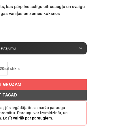
s, kas pārpilns sulīgu citrusaugļu un svaigu
mīgas vaniļas un zemes koksnes
 jautājumu
OT GROZAM
T TAGAD
ržas, jūs iegādājaties smaržu paraugu
o aromātu. Paraugu var izsmidzināt, un
m.
Lasīt vairāk par paraugiem
.