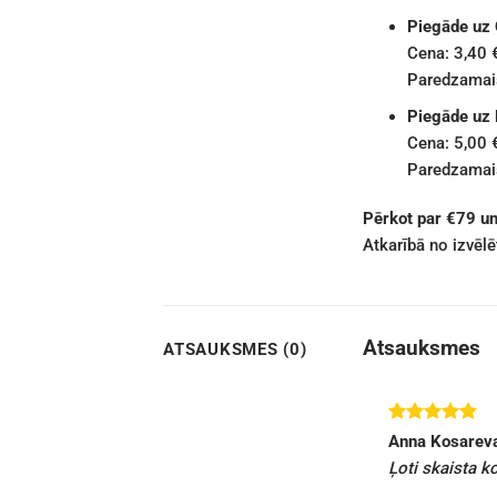
Piegāde uz
Cena: 3,40 
Paredzamais
Piegāde uz
Cena: 5,00 
Paredzamais
Pērkot par €79 u
Atkarībā no izvēl
Atsauksmes
ATSAUKSMES (0)
Novērtēts
Anna Kosarev
ar
5
no 5
Ļoti skaista k