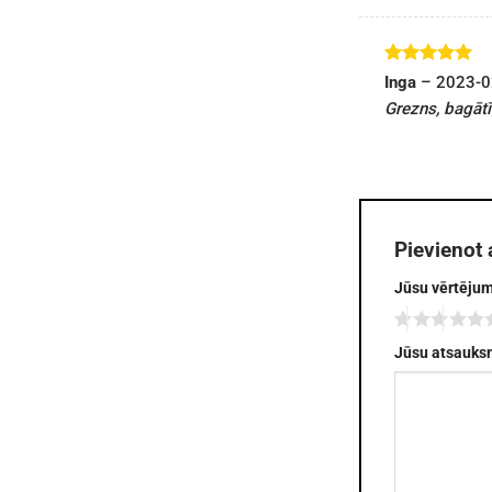
Novērtēts
Inga
–
2023-0
ar
5
no 5
Grezns, bagātī
Pievienot
Jūsu vērtēju
Jūsu atsauk