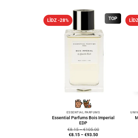
TOP
LĪDZ -28%
LĪD
ESSENTIAL PARFUMS
Essential Parfums Bois Imperial
M
EDP
€
8.15
–
€
105.00
€
8.15
–
€
93.50