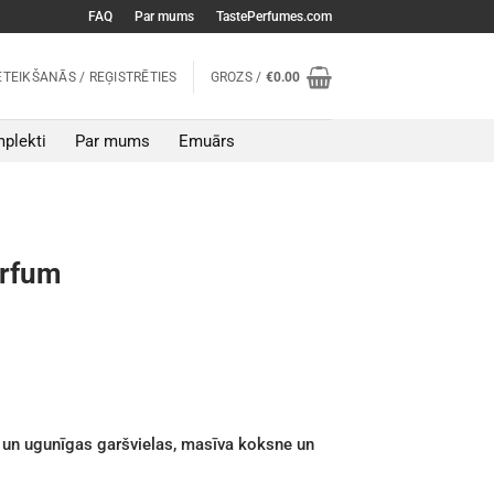
FAQ
Par mums
TastePerfumes.com
ETEIKŠANĀS / REĢISTRĒTIES
GROZS /
€
0.00
plekti
Par mums
Emuārs
arfum
 un ugunīgas garšvielas, masīva koksne un