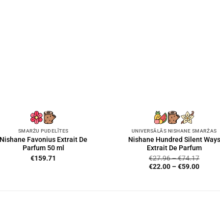
SMARŽU PUDELĪTES
UNIVERSĀLĀS NISHANE SMARŽAS
Nishane Favonius Extrait De
Nishane Hundred Silent Way
Parfum 50 ml
Extrait De Parfum
€
159.71
€
27.96
–
€
74.17
€
22.00
–
€
59.00