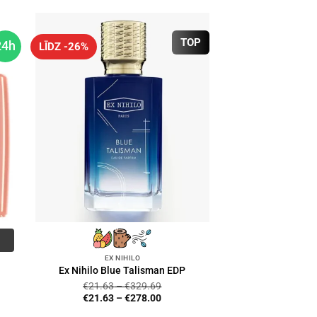
TOP
24h
LĪDZ -26%
EX NIHILO
Ex Nihilo Blue Talisman EDP
€
21.63
–
€
329.69
€
21.63
–
€
278.00