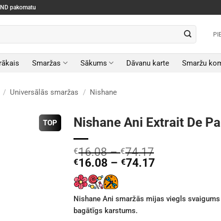
SEND pakomatu
PI
rākais
Smaržas
Sākums
Dāvanu karte
Smaržu kom
/
Universālās smaržas
/
Nishane
Nishane Ani Extrait De P
TOP
16.08
–
74.17
€
€
16.08
–
74.17
€
€
Nishane Ani smaržās mijas viegls svaigums
bagātīgs karstums.