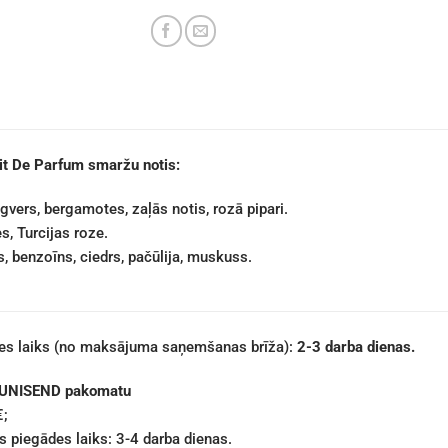
it De Parfum smaržu notis:
gvers, bergamotes, zaļās notis, rozā pipari.
, Turcijas roze.
, benzoīns, ciedrs, pačūlija, muskuss.
des laiks (no maksājuma saņemšanas brīža):
2-3 darba dienas.
 UNISEND pakomatu
€;
 piegādes laiks: 3-4 darba dienas.