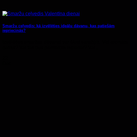
Smaržu ceļvedis: kā izvēlēties ideālu dāvanu, kas patiešām
iepriecinās?
Izvēlēties smaržas dāvanai var šķist sarežģīti. Vai aromāts
patiks? Vai tas būs piemērots ikdienai? Vai...
22
Dec