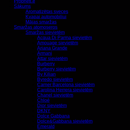
Propheti.e
Sākums
Aromatizētas sveces
Kvapai automobiliui
Mājas smaržas
Smaržas atomoseros
Smaržas sievietēm
Acqua Di Parma sievietēm
Amouage sievietēm
Ariana Grande
Armani
Attar sievietēm
Burberry
Burberry sievietēm
By Kilian
Byredo sievietēm
Carner Barcelona sievietēm
Carolina Herrera sievietēm
Chanel sievietēm
Chloé
Dior sievietēm
DKNY
Dolce Gabbana
Dolce&Gabbana sievietēm
Emerald