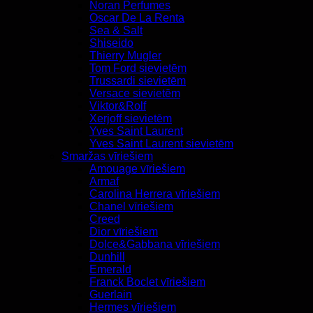
Noran Perfumes
Oscar De La Renta
Sea & Salt
Shiseido
Thierry Mugler
Tom Ford sievietēm
Trussardi sievietēm
Versace sievietēm
Viktor&Rolf
Xerjoff sievietēm
Yves Saint Laurent
Yves Saint Laurent sievietēm
Smaržas vīriešiem
Amouage vīriešiem
Armaf
Carolina Herrera vīriešiem
Chanel vīriešiem
Creed
Dior vīriešiem
Dolce&Gabbana vīriešiem
Dunhill
Emerald
Franck Boclet vīriešiem
Guerlain
Hermes vīriešiem