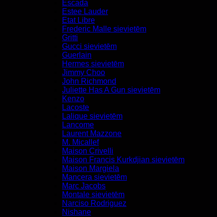
Escada
Estee Lauder
Etat Libre
Frederic Malle sievietēm
Gritti
Gucci sievietēm
Guerlain
Hermes sievietēm
Jimmy Choo
John Richmond
Juliette Has A Gun sievietēm
Kenzo
Lacoste
Lalique sievietēm
Lancome
Laurent Mazzone
M. Micallef
Maison Crivelli
Maison Francis Kurkdjian sievietēm
Maison Margiela
Mancera sievietēm
Marc Jacobs
Montale sievietēm
Narciso Rodriguez
Nishane