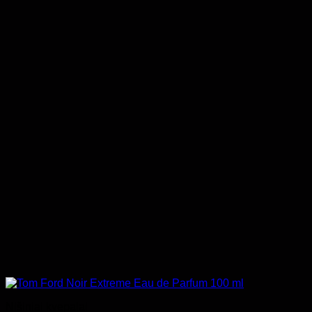
Nišiniai kvepalai