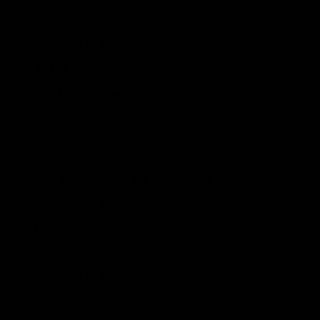
Lieliska smarža
Novērtēts ar
5
no 5
Judita
–
2023-04-17
Sveiki, es vienmēr pērku smaržas no jums, un kvalitāte
ir patiešām laba.
Novērtēts ar
5
no 5
Arunas
–
2023-03-31
Ilgst pietiekami ilgi bez kairinājuma
Novērtēts ar
5
no 5
Urte
–
2023-03-18
Viss ir lieliski. Smaržas ir oriģinālas.
Novērtēts ar
5
no 5
Domas
–
2023-02-21