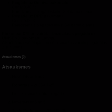
Piegāde uz Omniva pakomatu
Cena: 3,40 €;
Paredzamais piegādeslaiks: 3-4 darba dienas.
Piegāde uz DPD pakomatu
Cena: 5,00 €;
Paredzamais piegādes laiks: 3-4 darba dienas.
Pērkot par €79 un vairāk – bezmaksas piegāde uz
UNISEND pakomatu Latvijā.
Atkarībā no izvēlētajām precēm smaržas var tikt piegādātas
2 sūtījumos.
Atsauksmes (0)
Atsauksmes
Novērtēts ar
5
no 5
Robertas
–
2023-07-25
Lieliska smarža, ātra piegāde
Novērtēts ar
5
no 5
Taste Perfumes
–
2023-05-06