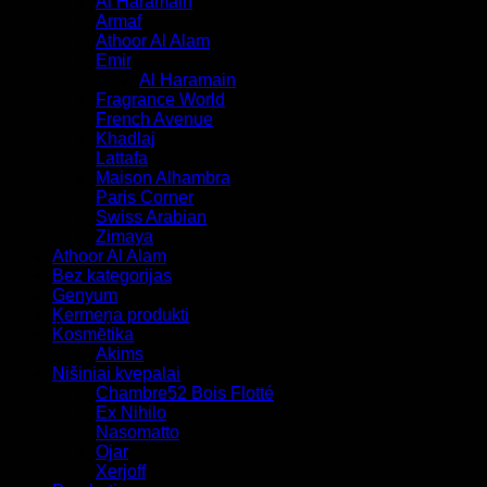
Al Haramain
Armaf
Athoor Al Alam
Emir
Al Haramain
Fragrance World
French Avenue
Khadlaj
Lattafa
Maison Alhambra
Paris Corner
Swiss Arabian
Zimaya
Athoor Al Alam
Bez kategorijas
Genyum
Ķermeņa produkti
Kosmētika
Akims
Nišiniai kvepalai
Chambre52 Bois Flotté
Ex Nihilo
Nasomatto
Ojar
Xerjoff