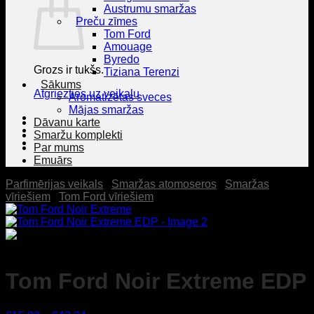
Austrumu smaržas
Preču zīmes
Tom Ford
Amouage
Byredo
Grozs ir tukšs.
Tiziana Terenzi
Sākums
Atgriezties uz veikalu
Aromatizētas sveces
Mājas smaržas
Dāvanu karte
Smaržu komplekti
Par mums
Emuārs
Parfimērijas veikals
/
Smaržas atomoseros
/
Smaržas
vīriešiem
/
Tom Ford vīriešiem
Tom Ford Noir Extreme EDP