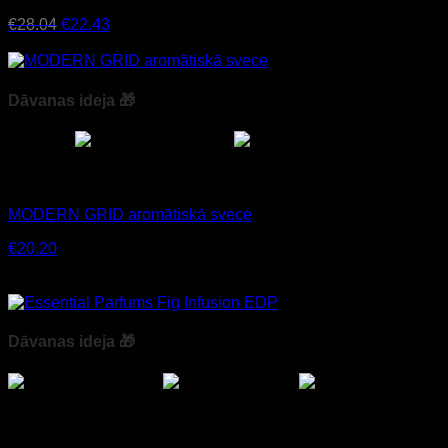
Original
Current
€
28.04
€
22.43
price
price
24h
was:
is:
€28.04.
€22.43.
Dāvanas ideja 🎁
Aromatizētas sveces
MODERN GRID aromātiskā svece
€
20.20
24h
Bezmaksas piegāde
Dāvanas ideja 🎁
Essential Parfums