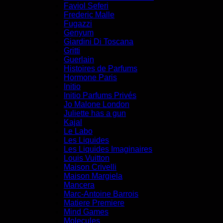
Faviol Seferi
Frederic Malle
Fugazzi
Genyum
Giardini Di Toscana
Gritti
Guerlain
Histoires de Parfums
Hormone Paris
Initio
Initio Parfums Privés
Jo Malone London
Juliette has a gun
Kajal
Le Labo
Les Liquides
Les Liquides Imaginaires
Louis Vuitton
Maison Crivelli
Maison Margiela
Mancera
Marc-Antoine Barrois
Matiere Premiere
Mind Games
Molecules