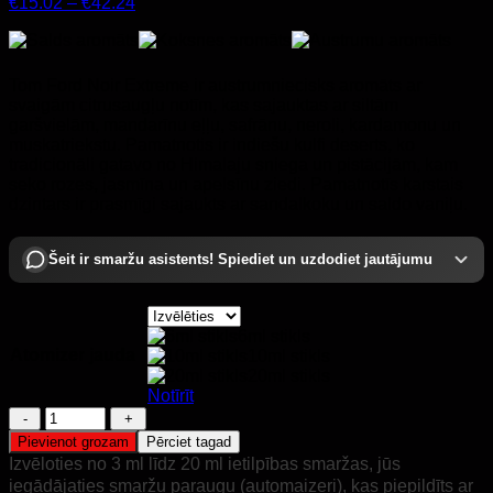
Price
€
15.02
–
€
42.24
range:
€15.02
through
€42.24
Tom Ford Noir Extreme ir austrumniecisks aromāts ar
svaigām citrusaugļu notīm, kas sajauktas ar siltām
garšvielām, mandarīnu eļļu, safrānu, neroli, kardamonu un
muskatriekstu. Pamatnotis ir indiešu kulfi deserts, ko
tradicionāli gatavo no Himalaju sniega un pistācijām, kam
seko rozes, jasmīna un apelsīnu ziedi. Pamatnotīs karstais
dzintars ir prasmīgi sajaukts ar sandalkoku un saldo vaniļu.
Šeit ir smaržu asistents! Spiediet un uzdodiet jautājumu
6ml stikls
Atomizer jauda
10ml stikls
20ml stikls
Notīrīt
Tom
Ford
Pievienot grozam
Pērciet tagad
Noir
Izvēloties no 3 ml līdz 20 ml ietilpības smaržas, jūs
Extreme
iegādājaties smaržu paraugu (automaizeri), kas piepildīts ar