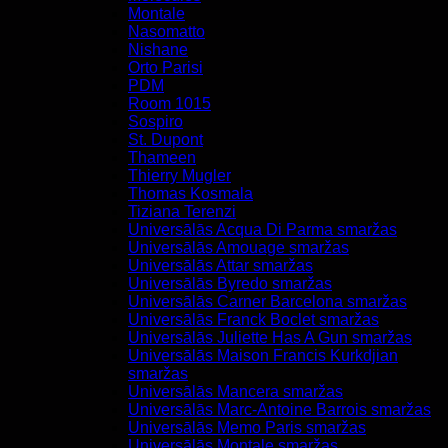
Montale
Nasomatto
Nishane
Orto Parisi
PDM
Room 1015
Sospiro
St. Dupont
Thameen
Thierry Mugler
Thomas Kosmala
Tiziana Terenzi
Universālās Acqua Di Parma smaržas
Universālās Amouage smaržas
Universālās Attar smaržas
Universālās Byredo smaržas
Universālās Carner Barcelona smaržas
Universālās Franck Boclet smaržas
Universālās Juliette Has A Gun smaržas
Universālās Maison Francis Kurkdjian
smaržas
Universālās Mancera smaržas
Universālās Marc-Antoine Barrois smaržas
Universālās Memo Paris smaržas
Universālās Montale smaržas