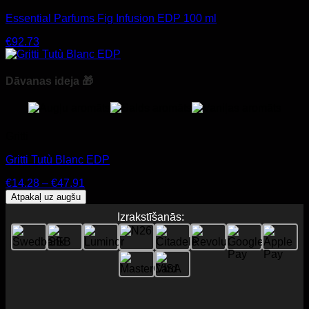
Essential Parfums Fig Infusion EDP 100 ml
€
92.73
Dāvanas ideja 🎁
Gritti
Gritti Tutù Blanc EDP
Price
€
14.28
–
€
47.91
range:
Atpakaļ uz augšu
€14.28
Izrakstīšanās:
through
€47.91