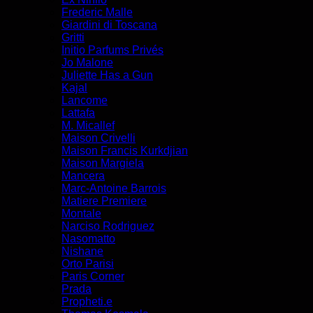
Frederic Malle
Giardini di Toscana
Gritti
Initio Parfums Privés
Jo Malone
Juliette Has a Gun
Kajal
Lancome
Lattafa
M. Micallef
Maison Crivelli
Maison Francis Kurkdjian
Maison Margiela
Mancera
Marc-Antoine Barrois
Matiere Premiere
Montale
Narciso Rodriguez
Nasomatto
Nishane
Orto Parisi
Paris Corner
Prada
Propheti.e