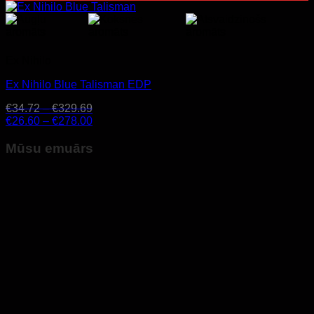
Ex Nihilo
Ex Nihilo Blue Talisman EDP
€
34.72
–
€
329.69
€
26.60
–
€
278.00
Mūsu emuārs