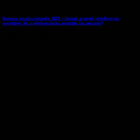
Rudens smaržu ceļvedis 2025 – Unisex aromāti vīriešiem un
sievietēm: kā izvēlēties ideālu aromātu šai sezonai?
Meklē rudens smaržas, kas būtu piemērotas gan tev, gan
tavai otrajai pusei? Rudens – tas...
24
Aug