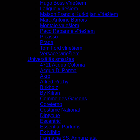
Hugo Boss vīriešiem
Lalique vīriešiem
Maison Francis Kurkdjian vīriešiem
Marc-Antoine Barrois
Montale vīriešiem
Paco Rabanne vīriešiem
Picasso
Prada
Tom Ford vīriešiem
Versace vīriešiem
Universālās smaržas
4711 Acqua Colonia
Acqua Di Parma
Akro
Alfred Ritchy
Birkholz
By Kilian
Comme des Garcons
Coreterno
Costume National
Diptyque
Escentric
Essential Parfums
Ex Nihilo
Farmacia SS. Annunziata