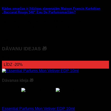
Kādas smaržas ir līdzīgas slavenajām Maison Francis Kurkdjian
„Baccarat Rouge 540” Eau De Parfumsmaržām?
Mēs droši varam apgalvot, ka Maison Francis Kurkdjian
„Baccarat Rouge 540” Eau De Parfum –...
01
Dec
DĀVANU IDEJAS 🎁
24h
LĪDZ -20%
Dāvanas ideja 🎁
Essential Parfums
Essential Parfums Mon Vetiver EDP 10ml