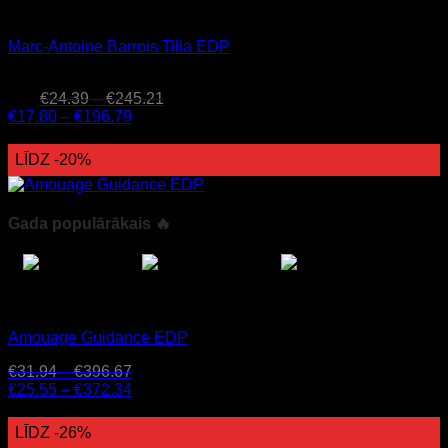
Universālās Marc-Antoine Barrois smaržas
Marc-Antoine Barrois Tilia EDP
Novērtēts ar
4.72
no 5
(39)
€
24.39
–
€
245.21
€
17.80
–
€
196.79
24h
LĪDZ -20%
Gada populārākais 🔥
Nišiniai kvepalai
Amouage Guidance EDP
€
31.94
–
€
396.67
€
25.55
–
€
372.34
TOP
LĪDZ -26%