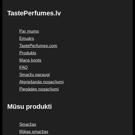
TastePerfumes.lv
Par mums
Emuārs
TastePerfumes.com
Produkts
Mans konts
FAQ
Smaržu paraugi
Atgriešanās nosacījumi
Piegādes nosacījumi
Mūsu produkti
Smaržas
Mājas smaržas