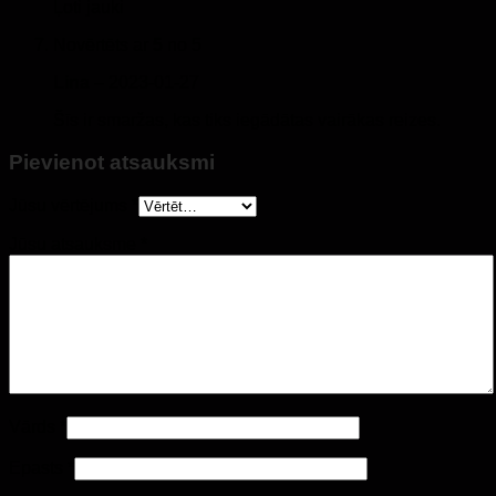
Ļoti jauki
Novērtēts ar
5
no 5
Lina
–
2023-01-27
Šīs ir smaržas, kas tiks iegādātas vairākas reizes.
Pievienot atsauksmi
Jūsu vērtējums
*
Jūsu atsauksme
*
Vārds
*
Epasts
*