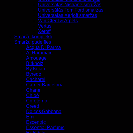
Universālās Nishane smaržas
Universālās Tom Ford smaržas
Universālās Xerjoff smaržas
Van Cleef & Arpels
Vertus
Xeroff
Smaržu komplekti
Smaržu pudelītes
Acqua Di Parma
Al Haramain
Amouage
Birkholz
By Kilian
Byredo
Cacharel
Carner Barcelona
Chanel
Chloé
Coreterno
Creed
Dolce&Gabbana
Emir
Escentric
Essential Parfums
Ex Nihilo