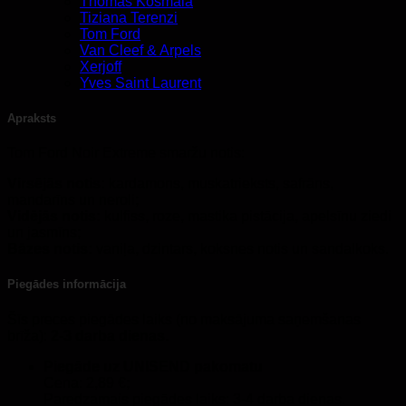
Thomas Kosmala
Tiziana Terenzi
Tom Ford
Van Cleef & Arpels
Xerjoff
Yves Saint Laurent
Apraksts
Tom Ford Noir Extreme smaržu notis:
Virsējās notis:
kardamons, muskatrieksts, safrāns,
mandarīns un neroli;
Vidējās notis:
kulfiss, roze, mastika pistācija, apelsīnu ziedi
un jasmīns;
Bāzes notis:
vaniļa, dzintars, koksnes notis un sandalkoks.
Piegādes informācija
Šīs preces piegādes laiks (no maksājuma saņemšanas
brīža):
2-3 darba dienas.
Piegāde uz UNISEND pakomatu
Cena: 2,89 €;
Paredzamais piegādes laiks: 3-4 darba dienas.