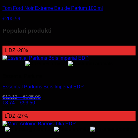
Tom Ford Noir Extreme Eau de Parfum 100 ml
€
200.59
Populāri produkti
TOP
LĪDZ -28%
Essential Parfums
Essential Parfums Bois Imperial EDP
€
12.13
–
€
105.00
€
8.74
–
€
93.50
TOP
LĪDZ -27%