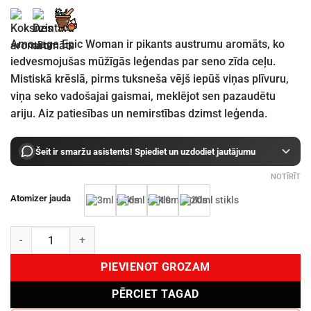
range:
€15.80
through
Amouage Epic Woman ir pikants austrumu aromāts, ko
€73.15
iedvesmojušas mūžīgās leģendas par seno zīda ceļu.
Mistiskā krēslā, pirms tuksneša vējš iepūš viņas plīvuru,
viņa seko vadošajai gaismai, meklējot sen pazaudētu
ariju. Aiz patiesības un nemirstības dzimst leģenda.
Šeit ir smaržu asistents! Spiediet un uzdodiet jautājumu
NOTĪRĪT
Atomizer jauda
Amouage Epic Woman EDP daudzums
PIEVIENOT GROZAM
PĒRCIET TAGAD