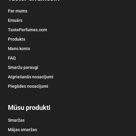
Par mums
Emuārs
TastePerfumes.com
Produkts
Mans konts
FAQ
Smaržu paraugi
Atgriešanās nosacījumi
Piegādes nosacījumi
Mūsu produkti
Smaržas
Mājas smaržas