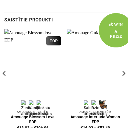
SAISTĪTIE PRODUKTI
💰 WIN
💰 WIN
A
A
PRIZE
PRIZE
TOP
AMOUAGE SIEVIETĒM
AMOUAGE SIEVIETĒM
Amouage Blossom Love
Amouage Interlude Woman
EDP
EDP
Price
Price
€
13.03
–
€
206.06
€
16.02
–
€
53.40