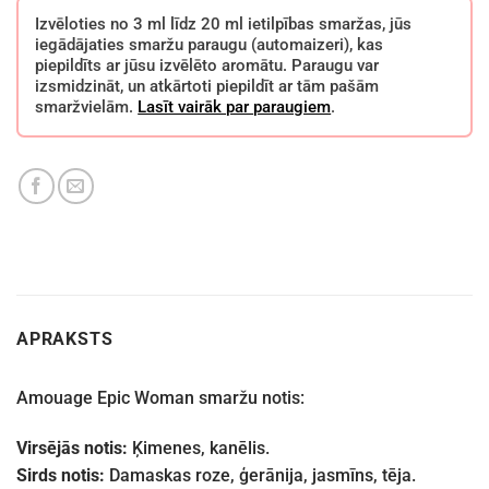
Izvēloties no 3 ml līdz 20 ml ietilpības smaržas, jūs
iegādājaties smaržu paraugu (automaizeri), kas
piepildīts ar jūsu izvēlēto aromātu. Paraugu var
izsmidzināt, un atkārtoti piepildīt ar tām pašām
smaržvielām.
Lasīt vairāk par paraugiem
.
APRAKSTS
Amouage Epic Woman smaržu notis:
Virsējās notis:
Ķimenes, kanēlis.
Sirds notis:
Damaskas roze, ģerānija, jasmīns, tēja.