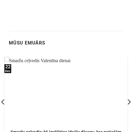
MŪSU EMUĀRS
22
Dec
Smaržu ceļvedis: kā izvēlēties ideālu dāvanu, kas patiešām