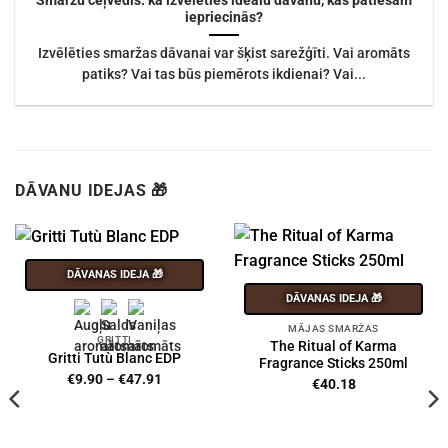
iepriecinās?
Izvēlēties smaržas dāvanai var šķist sarežģīti. Vai aromāts
patiks? Vai tas būs piemērots ikdienai? Vai...
DĀVANU IDEJAS 🎁
DĀVANAS IDEJA 🎁
DĀVANAS IDEJA 🎁
MĀJAS SMARŽAS
GRITTI
The Ritual of Karma
Gritti Tutù Blanc EDP
Fragrance Sticks 250ml
Price
€
9.90
–
€
47.91
€
40.18
range:
€9.90
through
€47.91