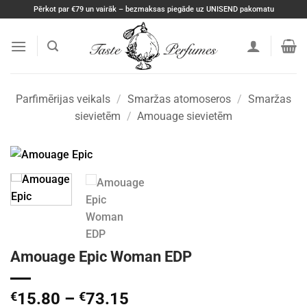
Skip
Pērkot par €79 un vairāk – bezmaksas piegāde uz UNISEND pakomatu
to
content
Parfimērijas veikals
/
Smaržas atomoseros
/
Smaržas
sievietēm
/
Amouage sievietēm
Amouage Epic Woman EDP
Price
€
15.80
–
€
73.15