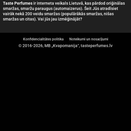
Taste Perfumes
ir interneta veikals Lietuvā, kas pārdod oriģinālas
smaržas, smaržu paraugus (automaizerus). Šeit Jūs atradīsiet
vairāk nekā 200 veidu smaržas (populārākās smaržas, nišas
smaržas un citas). Vai jūs jau izmēģinājāt?
Konfidencialitātes politika
Noteikumi un nosacījumi
© 2016-2026, MB „Kvapomanija“, tasteperfumes.lv