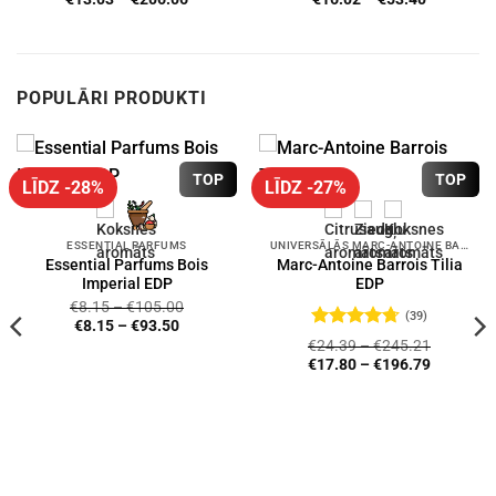
range:
range:
€13.03
€16.02
through
through
€206.06
€53.40
POPULĀRI PRODUKTI
TOP
TOP
LĪDZ -28%
LĪDZ -27%
ESSENTIAL PARFUMS
UNIVERSĀLĀS MARC-ANTOINE BARROIS SMARŽAS
Essential Parfums Bois
Marc-Antoine Barrois Tilia
Imperial EDP
EDP
€
8.15
–
€
105.00
(39)
€
8.15
–
€
93.50
Novērtēts
€
24.39
–
€
245.21
ar
4.72
no
€
17.80
–
€
196.79
5