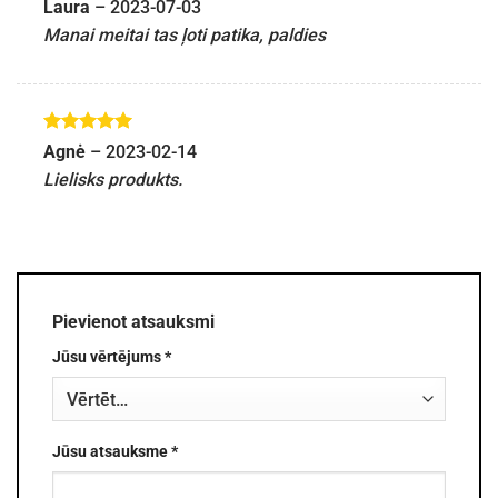
Novērtēts
Laura
–
2023-07-03
ar
5
no 5
Manai meitai tas ļoti patika, paldies
Novērtēts
Agnė
–
2023-02-14
ar
5
no 5
Lielisks produkts.
Pievienot atsauksmi
Jūsu vērtējums
*
Jūsu atsauksme
*