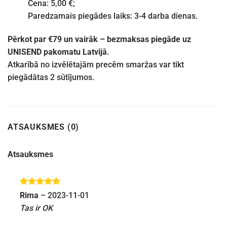
Cena: 5,00 €;
Paredzamais piegādes laiks: 3-4 darba dienas.
Pērkot par €79 un vairāk – bezmaksas piegāde uz
UNISEND pakomatu Latvijā.
Atkarībā no izvēlētajām precēm smaržas var tikt
piegādātas 2 sūtījumos.
ATSAUKSMES (0)
Atsauksmes
Novērtēts
Rima
–
2023-11-01
ar
5
no 5
Tas ir OK