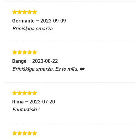
Novērtēts
Germante
–
2023-09-09
ar
5
no 5
Brīnišķīga smarža
Novērtēts
Dangė
–
2023-08-22
ar
5
no 5
Brīnišķīga smarža. Es to mīlu. ❤️
Novērtēts
Rima
–
2023-07-20
ar
5
no 5
Fantastiski !