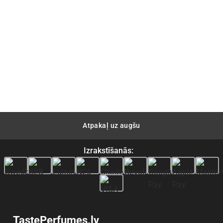
Atpakaļ uz augšu
Izrakstīšanās:
TastePerfumes.lv