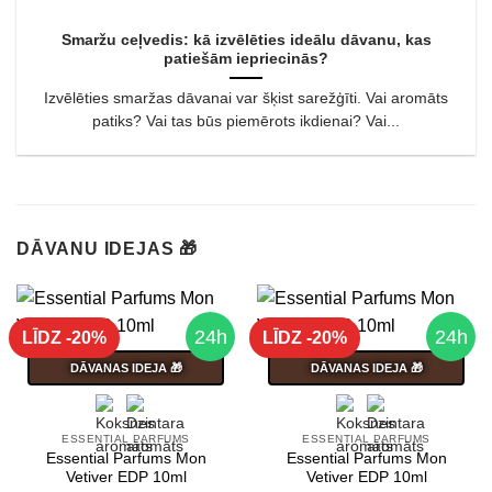
Smaržu ceļvedis: kā izvēlēties ideālu dāvanu, kas
patiešām iepriecinās?
Izvēlēties smaržas dāvanai var šķist sarežģīti. Vai aromāts
patiks? Vai tas būs piemērots ikdienai? Vai...
DĀVANU IDEJAS 🎁
24h
24h
LĪDZ -20%
LĪDZ -20%
DĀVANAS IDEJA 🎁
DĀVANAS IDEJA 🎁
ESSENTIAL PARFUMS
ESSENTIAL PARFUMS
Essential Parfums Mon
Essential Parfums Mon
Vetiver EDP 10ml
Vetiver EDP 10ml