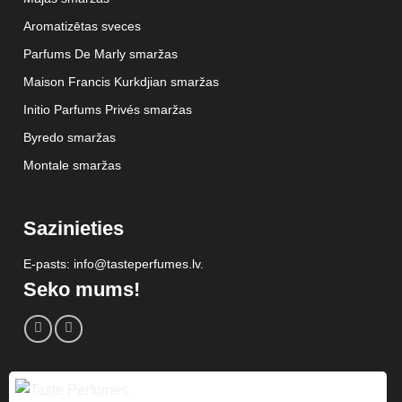
Aromatizētas sveces
Parfums De Marly smaržas
Maison Francis Kurkdjian smaržas
Initio Parfums Privés smaržas
Byredo smaržas
Montale smaržas
Sazinieties
E-pasts: info@tasteperfumes.lv.
Seko mums!