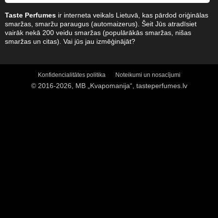
Taste Perfumes
ir interneta veikals Lietuvā, kas pārdod oriģinālas
smaržas, smaržu paraugus (automaizerus). Šeit Jūs atradīsiet
vairāk nekā 200 veidu smaržas (populārākās smaržas, nišas
smaržas un citas). Vai jūs jau izmēģinājāt?
Konfidencialitātes politika
Noteikumi un nosacījumi
© 2016-2026, MB „Kvapomanija“, tasteperfumes.lv