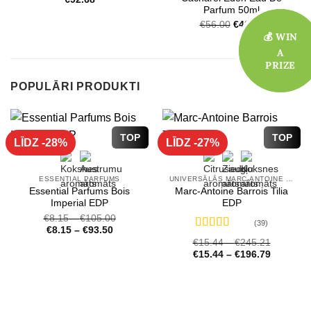
Parfum 50ml
Original
Current
€
56.00
€
42.00
💰 WIN
💰 WIN
price
price
was:
is:
A
A
€56.00.
€42.00.
PRIZE
PRIZE
POPULĀRI PRODUKTI
TOP
TOP
LĪDZ -28%
LĪDZ -27%
ESSENTIAL PARFUMS
UNIVERSĀLĀS MARC-ANTOINE BARROIS SMARŽAS
Essential Parfums Bois
Marc-Antoine Barrois Tilia
Imperial EDP
EDP
€
8.15
–
€
105.00
(39)
€
8.15
–
€
93.50
Novērtēts
€
15.44
–
€
245.21
ar
4.72
no 5
€
15.44
–
€
196.79