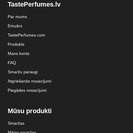
TastePerfumes.lv
Par mums
Emuārs
TastePerfumes.com
Produkts
Mans konts
FAQ
Smaržu paraugi
Atgriešanās nosacījumi
Piegādes nosacījumi
Mūsu produkti
Smaržas
Mājas smaržas