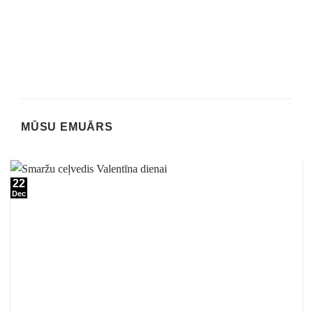
MŪSU EMUĀRS
22
Dec