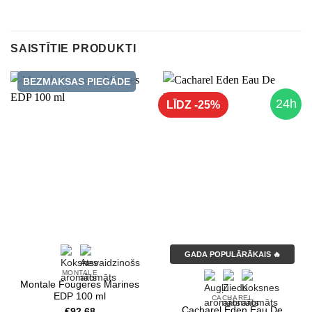
SAISTĪTIE PRODUKTI
BEZMAKSAS PIEGĀDE
24h
LĪDZ -25%
GADA POPULĀRĀKAIS 🔥
MONTALE
Montale Fougeres Marines
EDP 100 ml
CACHAREL
Cacharel Eden Eau De
€
92.68