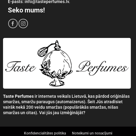
E-pasts: info@tasteperfumes.lv.
Seko mums!
Taste Perfumes
ir interneta veikals Lietuvā, kas pārdod oriģinālas
smaržas, smaržu paraugus (automaizerus). Šeit Jūs atradīsiet
vairāk nekā 200 veidu smaržas (populārākās smaržas, nišas
smaržas un citas). Vai jūs jau izmēģinājāt?
Konfidencialitātes politika
Noteikumi un nosacījumi