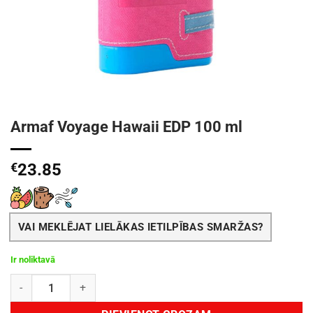
Armaf Voyage Hawaii EDP 100 ml
€
23.85
VAI MEKLĒJAT LIELĀKAS IETILPĪBAS SMARŽAS?
Ir noliktavā
Armaf Voyage Hawaii EDP 100 ml daudzums