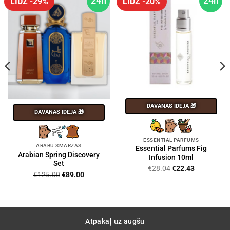
24h
24h
LĪDZ -29%
LĪDZ -20%
DĀVANAS IDEJA 🎁
DĀVANAS IDEJA 🎁
ESSENTIAL PARFUMS
ARĀBU SMARŽAS
Essential Parfums Fig
Arabian Spring Discovery
Infusion 10ml
Set
Original
Current
€
28.04
€
22.43
Original
Current
€
125.00
€
89.00
price
price
price
price
was:
is:
was:
is:
€28.04.
€22.43.
€125.00.
€89.00.
Atpakaļ uz augšu