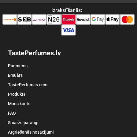
Izrakstīšanās:
TastePerfumes.lv
Par mums
Emuārs
TastePerfumes.com
Produkts
Mans konts
FAQ
Smaržu paraugi
Atgriešanās nosacījumi