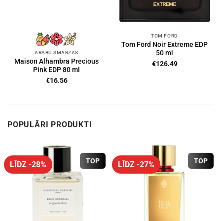
TOM FORD
Tom Ford Noir Extreme EDP
50 ml
ARĀBU SMARŽAS
Maison Alhambra Precious
€
126.49
Pink EDP 80 ml
€
16.56
POPULĀRI PRODUKTI
TOP
TOP
LĪDZ -28%
LĪDZ -27%