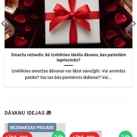
Smaržu ceļvedis: kā izvēlēties ideālu dāvanu, kas patiešām
iepriecinās?
Izvēlēties smaržas dāvanai var šķist sarežģīti. Vai aromāts
patiks? Vai tas būs piemērots ikdienai? Vai...
DĀVANU IDEJAS 🎁
BEZMAKSAS PIEGĀDE