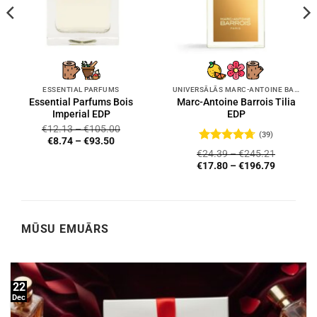
ESSENTIAL PARFUMS
UNIVERSĀLĀS MARC-ANTOINE BARROIS SMARŽAS
Essential Parfums Bois
Marc-Antoine Barrois Tilia
Imperial EDP
EDP
€
12.13
–
€
105.00
(39)
€
8.74
–
€
93.50
Novērtēts
€
24.39
–
€
245.21
ar
4.72
no
€
17.80
–
€
196.79
5
MŪSU EMUĀRS
22
Dec