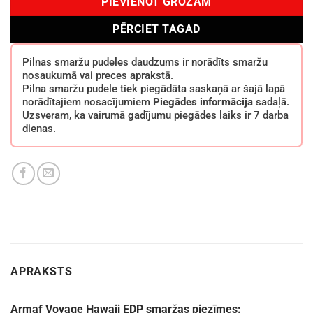
PIEVIENOT GROZAM
PĒRCIET TAGAD
Pilnas smaržu pudeles daudzums ir norādīts smaržu
nosaukumā vai preces aprakstā.
Pilna smaržu pudele tiek piegādāta saskaņā ar šajā lapā
norādītajiem nosacījumiem
Piegādes informācija
sadaļā.
Uzsveram, ka vairumā gadījumu piegādes laiks ir 7 darba
dienas.
APRAKSTS
Armaf Voyage Hawaii EDP smaržas piezīmes: