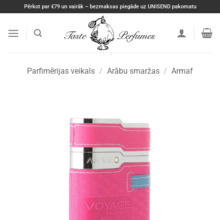
Skip
Pērkot par €79 un vairāk – bezmaksas piegāde uz UNISEND pakomatu
to
content
Parfimērijas veikals
/
Arābu smaržas
/
Armaf