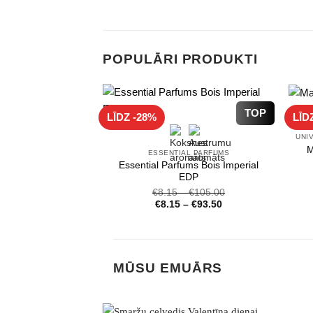
€12.99
through
€45.18
POPULĀRI PRODUKTI
TOP
LĪDZ -28%
LĪD
M
ESSENTIAL PARFUMS
Essential Parfums Bois Imperial
EDP
€
8.15
–
€
105.00
€
8.15
–
€
93.50
MŪSU EMUĀRS