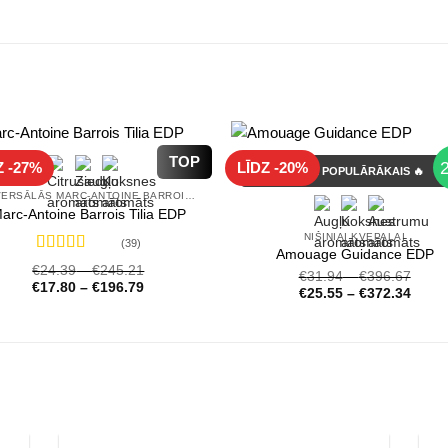
€23.3
throug
€72.1
TOP
Z -27%
LĪDZ -20%
GADA POPULĀRĀKAIS 🔥
UNIVERSĀLĀS MARC-ANTOINE BARROIS SMARŽAS
arc-Antoine Barrois Tilia EDP
NIŠINIAI KVEPALAI
(39)
Amouage Guidance EDP
Novērtēts
€
24.39
–
€
245.21
€
31.94
–
€
396.67
ar
4.72
no 5
€
17.80
–
€
196.79
€
25.55
–
€
372.34