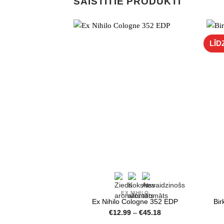
SAISTĪTIE PRODUKTI
LĪD
EX NIHILO
Ex Nihilo Cologne 352 EDP
Bir
Price
€
12.99
–
€
45.18
range: