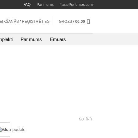
FAQ
Par mums
TastePerfumes.com
TEIKŠANĀS / REĢISTRĒTIES
GROZS /
€
0.00
plekti
Par mums
Emuārs
NOTĪRĪT