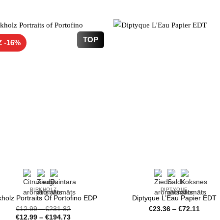
TOP
Z -16%
BIRKHOLZ
DIPTYQUE
kholz Portraits Of Portofino EDP
Diptyque L’Eau Papier EDT
Price
€
12.99
–
€
231.82
€
23.36
–
€
72.11
range:
€
12.99
–
€
194.73