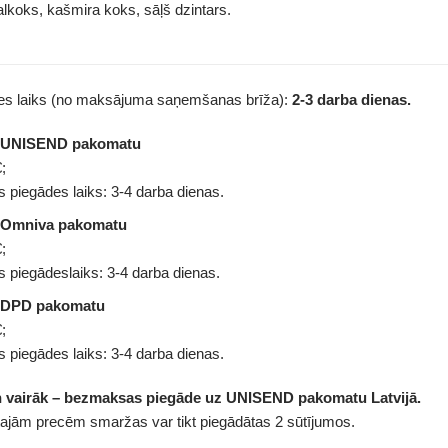
lkoks, kašmira koks, sāļš dzintars.
des laiks (no maksājuma saņemšanas brīža):
2-3 darba dienas.
z UNISEND pakomatu
;
 piegādes laiks: 3-4 darba dienas.
 Omniva pakomatu
;
 piegādeslaiks: 3-4 darba dienas.
 DPD pakomatu
;
 piegādes laiks: 3-4 darba dienas.
n vairāk – bezmaksas piegāde uz UNISEND pakomatu Latvijā.
tajām precēm smaržas var tikt piegādātas 2 sūtījumos.