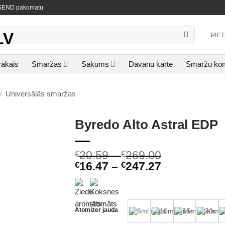
NISEND pakomatu
PIE
rākais
Smaržas
Sākums
Dāvanu karte
Smaržu kom
/
Universālās smaržas
Byredo Alto Astral EDP
20.59
–
269.00
€
€
16.47
–
247.27
€
€
Atomizer jauda