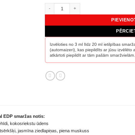
Byredo Alto Astral EDP daudzums
PIEVIEN
PĒRCIE
Izvēloties no 3 ml līdz 20 ml ietilpības smar
(automaizeri), kas piepildīts ar jūsu izvēlēt
atkārtoti piepildīt ar tām pašām smaržvielām
al EDP smaržas notis:
dehīdi, kokosriekstu ūdens
ltsērkšķi, jasmīna ziedlapiņas, piena muskuss