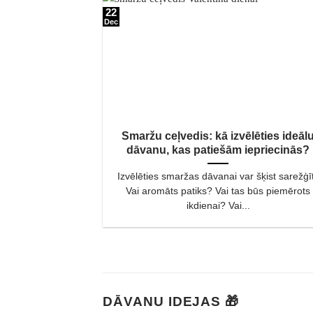
22
Dec
Smaržu ceļvedis: kā izvēlēties ideāl
dāvanu, kas patiešām iepriecinās?
Izvēlēties smaržas dāvanai var šķist sarežģīt
Vai aromāts patiks? Vai tas būs piemērots
ikdienai? Vai...
DĀVANU IDEJAS 🎁