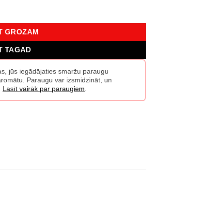
OT GROZAM
T TAGAD
žas, jūs iegādājaties smaržu paraugu
o aromātu. Paraugu var izsmidzināt, un
.
Lasīt vairāk par paraugiem
.