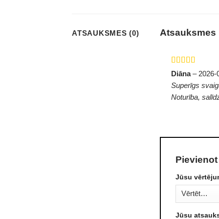
Atsauksmes
ATSAUKSMES (0)
Novērtēts ar
Diāna
–
2026-
5
no 5
Superīgs svaig
Noturība, salīd
Pievienot
Jūsu vērtēj
Jūsu atsau