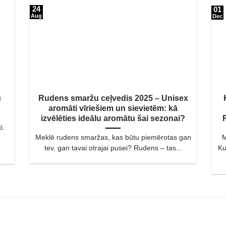
24
01
Aug
Dec
u
Rudens smaržu ceļvedis 2025 – Unisex
aromāti vīriešiem un sievietēm: kā
izvēlēties ideālu aromātu šai sezonai?
i.
Meklē rudens smaržas, kas būtu piemērotas gan
M
tev, gan tavai otrajai pusei? Rudens – tas...
Ku