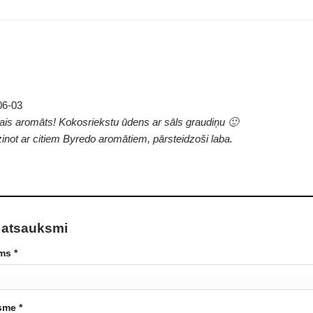
06-03
ais aromāts! Kokosriekstu ūdens ar sāls graudiņu 🙂
zinot ar citiem Byredo aromātiem, pārsteidzoši laba.
 atsauksmi
ums
*
ksme
*