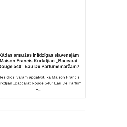
Kādas smaržas ir līdzīgas slavenajām
Maison Francis Kurkdjian „Baccarat
Rouge 540” Eau De Parfumsmaržām?
ēs droši varam apgalvot, ka Maison Francis
rkdjian „Baccarat Rouge 540” Eau De Parfum
–...