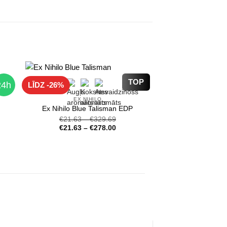
6
h
1
TOP
24h
LĪDZ -26%
EX NIHILO
Ex Nihilo Blue Talisman EDP
€
21.63
–
€
329.69
€
21.63
–
€
278.00