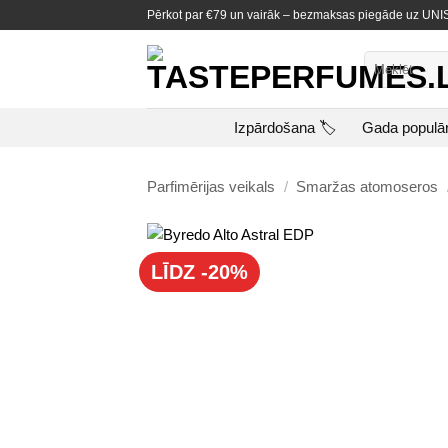
Skip
Pērkot par €79 un vairāk – bezmaksas piegāde uz U
to
content
Meklēt:
Izpārdošana 🏷️
Gada populā
Parfimērijas veikals
/
Smaržas atomoseros
LĪDZ -20%