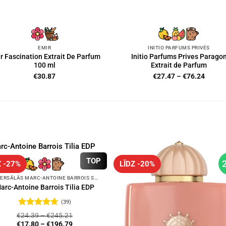
EMIR
INITIO PARFUMS PRIVÉS
r Fascination Extrait De Parfum
Initio Parfums Prives Parago
100 ml
Extrait de Parfum
Price
€
30.87
€
27.47
–
€
76.24
range:
€27.4
throug
€76.2
TOP
Z -27%
LĪDZ -20%
UNIVERSĀLĀS MARC-ANTOINE BARROIS SMARŽAS
arc-Antoine Barrois Tilia EDP
(39)
Novērtēts
€
24.39
–
€
245.21
ar
4.72
no
€
17.80
–
€
196.79