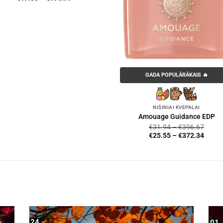
5
GADA POPULĀRĀKAIS 🔥
NIŠINIAI KVEPALAI
Amouage Guidance EDP
€
31.94
–
€
396.67
€
25.55
–
€
372.34
24
01