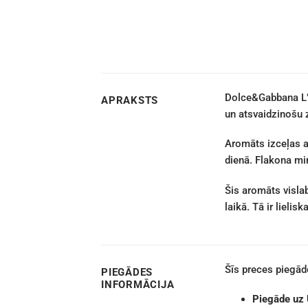
Dolce&Gabbana L’i
APRAKSTS
un atsvaidzinošu 
Aromāts izceļas a
dienā. Flakona min
Šis aromāts vislab
laikā. Tā ir lielisk
Šīs preces piegā
PIEGĀDES
INFORMĀCIJA
Piegāde uz