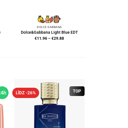
DOLCE GABBANA
n
Dolce&Gabbana Light Blue EDT
Price
€
11.96
–
€
29.88
range:
€11.96
7
through
h
€29.88
4
TOP
24h
LĪDZ -26%