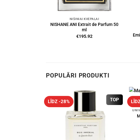
NIŠINIAI KVEPALAI
NISHANE ANI Extrait de Parfum 50
ml
Emi
€
195.92
POPULĀRI PRODUKTI
TOP
LĪDZ -28%
LĪD
M