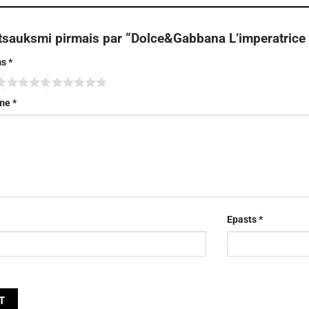
atsauksmi pirmais par “Dolce&Gabbana L’imperatrice
ms
*
sme
*
Epasts
*