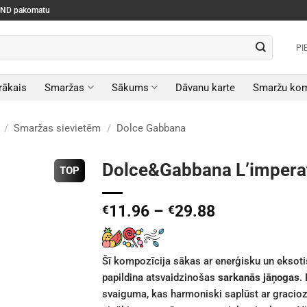
SEND pakomatu
PI
rākais
Smaržas
Sākums
Dāvanu karte
Smaržu kom
/
Smaržas sievietēm
/
Dolce Gabbana
Dolce&Gabbana L’impera
TOP
Price
11.96
–
29.88
€
€
range:
€11.96
through
Šī kompozīcija sākas ar enerģisku un eksot
€29.88
papildina atsvaidzinošas
sarkanās jāņogas
.
svaiguma, kas harmoniski saplūst ar graci