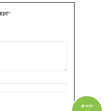
 EDT”
💰 WIN
💰 WIN