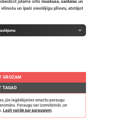
sbeidzot jūtams silts
muskusa
,
santalas
un
linošu un īpaši sievišķīgu plīvuru, atstājot
 jautājumu
OT GROZAM
T TAGAD
ržas, jūs iegādājaties smaržu paraugu
o aromātu. Paraugu var izsmidzināt, un
m.
Lasīt vairāk par paraugiem
.