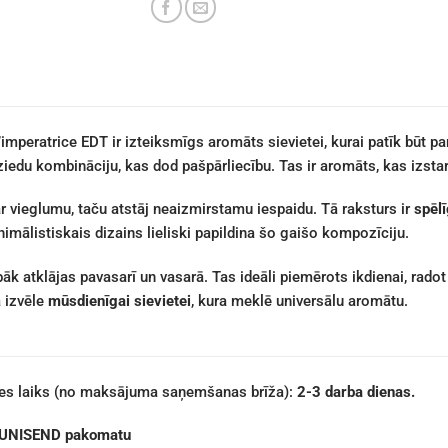
mperatrice EDT ir izteiksmīgs aromāts sievietei, kurai patīk būt pa
ziedu kombināciju, kas dod pašpārliecību. Tas ir aromāts, kas izst
r vieglumu, taču atstāj neaizmirstamu iespaidu. Tā raksturs ir
spēl
imālistiskais dizains lieliski papildina šo gaišo kompozīciju.
āk atklājas pavasarī un vasarā. Tas ideāli piemērots ikdienai, rado
a izvēle
mūsdienīgai sievietei
, kura meklē universālu aromātu.
des laiks (no maksājuma saņemšanas brīža):
2-3 darba dienas.
 UNISEND pakomatu