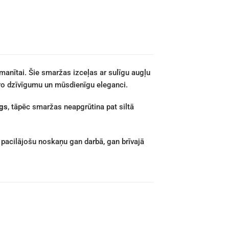
manītai. Šie smaržas izceļas ar sulīgu augļu
aro dzīvīgumu un mūsdienīgu eleganci.
īgs
, tāpēc smaržas neapgrūtina pat siltā
t pacilājošu noskaņu gan darbā, gan brīvajā