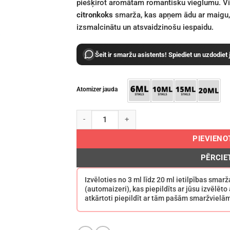
piešķirot aromātam romantisku vieglumu. Vi
citronkoks
smarža, kas apņem ādu ar maigu, vi
izsmalcinātu un atsvaidzinošu iespaidu.
Šeit ir smaržu asistents! Spiediet un uzdodiet
Atomizer jauda
Dolce&Gabbana L'imperatrice EDT daudzums
PIEVIEN
PĒRCIE
Izvēloties no 3 ml līdz 20 ml ietilpības sma
(automaizeri), kas piepildīts ar jūsu izvēlēt
atkārtoti piepildīt ar tām pašām smaržvielā