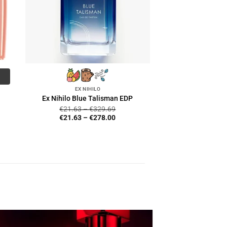
EX NIHILO
Ex Nihilo Blue Talisman EDP
€
21.63
–
€
329.69
€
21.63
–
€
278.00