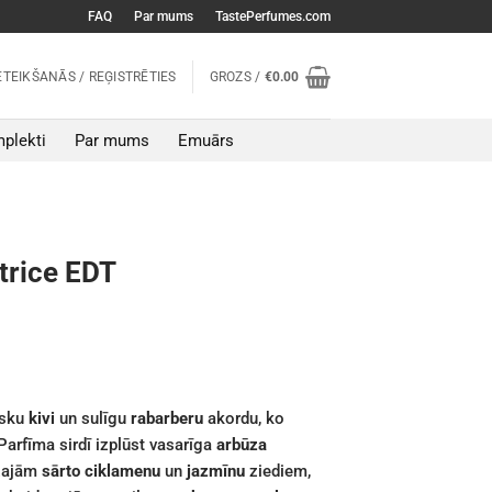
FAQ
Par mums
TastePerfumes.com
ETEIKŠANĀS / REĢISTRĒTIES
GROZS /
€
0.00
plekti
Par mums
Emuārs
trice EDT
isku
kivi
un sulīgu
rabarberu
akordu, ko
 Parfīma sirdī izplūst vasarīga
arbūza
ozajām
sārto ciklamenu
un
jazmīnu
ziediem,