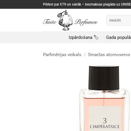
Skip
Pērkot par €79 un vairāk – bezmaksas piegāde uz UNI
to
content
Meklēt:
Izpārdošana 🏷️
Gada populā
Parfimērijas veikals
/
Smaržas atomoseros