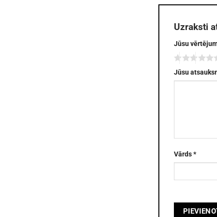
Uzraksti 
Jūsu vērtēju
Jūsu atsauk
Vārds
*