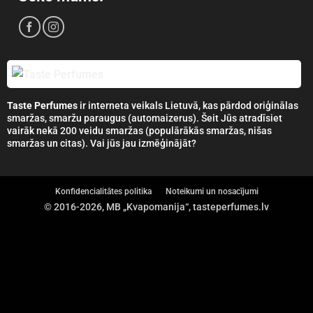
Taste Perfumes
ir interneta veikals Lietuvā, kas pārdod oriģinālas
smaržas, smaržu paraugus (automaizerus). Šeit Jūs atradīsiet
vairāk nekā 200 veidu smaržas (populārākās smaržas, nišas
smaržas un citas). Vai jūs jau izmēģinājāt?
Konfidencialitātes politika
Noteikumi un nosacījumi
© 2016-2026, MB „Kvapomanija“, tasteperfumes.lv