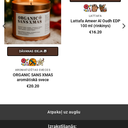
LATTAFA
Lattafa Ameer Al Oudh EDP
100 ml (rinkinys)
€
16.20
DĀVANAS IDEJA 🎁
AROMATIZĒTAS SVECES
ORGANIC SANS XMAS
aromātiskā svece
€
20.20
Atpakaļ uz augšu
Izrakstīšanās: