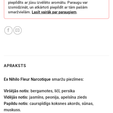
piepildīts ar jūsu izvēlēto aromātu. Paraugu var
izsmidzināt, un atkārtoti piepildīt ar tām pašām
smaržvielām.
Lasīt vairāk par paraugiem
.
APRAKSTS
Ex Nihilo Fleur Narcotique
smaržu piezīmes:
Viršējās notis:
bergamotes, ličī, persika
Vidējās notis:
jasmīns, peonija, apelsīna zieds
Papildu notis:
caurspīdīgs koksnes akords, sūnas,
muskuss.