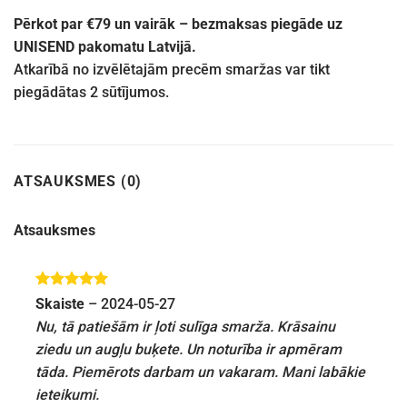
Pērkot par €79 un vairāk – bezmaksas piegāde uz
UNISEND pakomatu Latvijā.
Atkarībā no izvēlētajām precēm smaržas var tikt
piegādātas 2 sūtījumos.
ATSAUKSMES (0)
Atsauksmes
Novērtēts
Skaiste
–
2024-05-27
ar
5
no 5
Nu, tā patiešām ir ļoti sulīga smarža. Krāsainu
ziedu un augļu buķete. Un noturība ir apmēram
tāda. Piemērots darbam un vakaram. Mani labākie
ieteikumi.