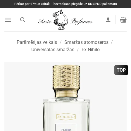
Skip
Pērkot par €79 un vairāk – bezmaksas piegāde uz UNISEND pakomatu
to
content
Parfimērijas veikals
/
Smaržas atomoseros
/
Universālās smaržas
/
Ex Nihilo
TOP