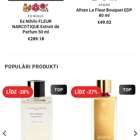
AFNAN
Afnan La Fleur Bouquet EDP
80 ml
EX NIHILO
Ex Nihilo FLEUR
€
49.02
NARCOTIQUE Extrait de
Parfum 50 ml
€
289.18
POPULĀRI PRODUKTI
TOP
TOP
LĪDZ -28%
LĪDZ -27%