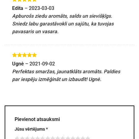
Novērtēts
Edita
–
2023-03-03
ar
5
no 5
Apburošs ziedu aromāts, salds un sievišķīgs.
Sniedz labu garastāvokli un sajūtu, ka tuvojas
pavasaris un vasara.
Novērtēts
Ugnė
–
2021-09-02
ar
5
no 5
Perfektas smaržas, jaunatklāts aromāts. Paldies
par iespēju izmēģināt un izbaudīt! Ugnė.
Pievienot atsauksmi
Jūsu vērtējums
*