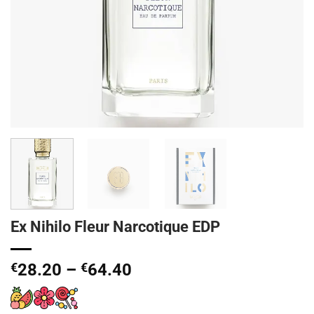
Ex Nihilo Fleur Narcotique EDP
Price
€
28.20
–
€
64.40
range:
€28.20