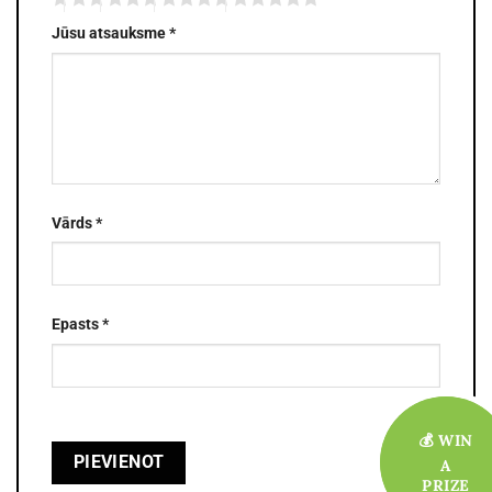
Jūsu atsauksme
*
Vārds
*
Epasts
*
💰 WIN
💰 WIN
A
A
PRIZE
PRIZE