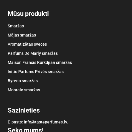
Mūsu produkti
Smaržas
Mājas smaržas
Aromatizētas sveces
Parfums De Marly smaržas
Maison Francis Kurkdjian smaržas
Initio Parfums Privés smaržas
Byredo smaržas
Montale smaržas
Sazinieties
E-pasts: info@tasteperfumes.lv.
Seko mums!