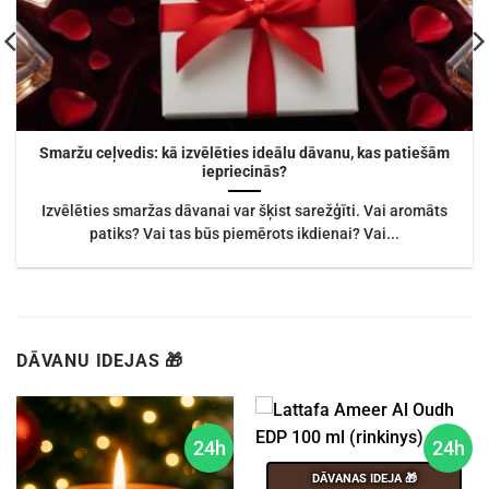
Smaržu ceļvedis: kā izvēlēties ideālu dāvanu, kas patiešām
iepriecinās?
Izvēlēties smaržas dāvanai var šķist sarežģīti. Vai aromāts
patiks? Vai tas būs piemērots ikdienai? Vai...
DĀVANU IDEJAS 🎁
24h
24h
DĀVANAS IDEJA 🎁