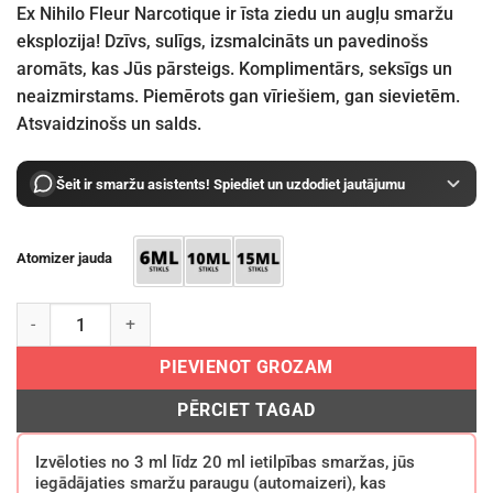
through
Ex Nihilo Fleur Narcotique ir īsta ziedu un augļu smaržu
€64.40
eksplozija! Dzīvs, sulīgs, izsmalcināts un pavedinošs
aromāts, kas Jūs pārsteigs. Komplimentārs, seksīgs un
neaizmirstams. Piemērots gan vīriešiem, gan sievietēm.
Atsvaidzinošs un salds.
Šeit ir smaržu asistents! Spiediet un uzdodiet jautājumu
Atomizer jauda
Ex Nihilo Fleur Narcotique EDP daudzums
PIEVIENOT GROZAM
PĒRCIET TAGAD
Izvēloties no 3 ml līdz 20 ml ietilpības smaržas, jūs
iegādājaties smaržu paraugu (automaizeri), kas