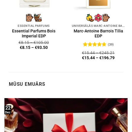
ESSENTIAL PARFUMS
UNIVERSĀLĀS MARC-ANTOINE BARROIS SMARŽAS
Essential Parfums Bois
Marc-Antoine Barrois Tilia
Imperial EDP
EDP
€
8.15
–
€
105.00
(39)
€
8.15
–
€
93.50
Novērtēts
€
15.44
–
€
245.21
ar
4.72
no
€
15.44
–
€
196.79
5
MŪSU EMUĀRS
22
Dec