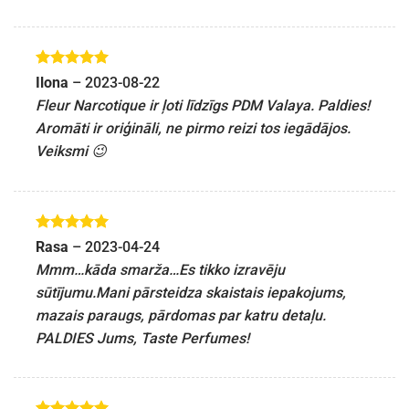
Novērtēts
Ilona
–
2023-08-22
ar
5
no 5
Fleur Narcotique ir ļoti līdzīgs PDM Valaya. Paldies!
Aromāti ir oriģināli, ne pirmo reizi tos iegādājos.
Veiksmi 😉
Novērtēts
Rasa
–
2023-04-24
ar
5
no 5
Mmm…kāda smarža…Es tikko izravēju
sūtījumu.Mani pārsteidza skaistais iepakojums,
mazais paraugs, pārdomas par katru detaļu.
PALDIES Jums, Taste Perfumes!