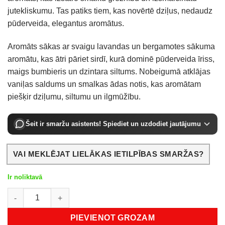
jutekliskumu. Tas patiks tiem, kas novērtē dziļus, nedaudz
pūderveida, elegantus aromātus.
Aromāts sākas ar svaigu lavandas un bergamotes sākuma
aromātu, kas ātri pāriet sirdī, kurā dominē pūderveida īriss,
maigs bumbieris un dzintara siltums. Nobeigumā atklājas
vaniļas saldums un smalkas ādas notis, kas aromātam
piešķir dziļumu, siltumu un ilgmūžību.
Šeit ir smaržu asistents! Spiediet un uzdodiet jautājumu
VAI MEKLĒJAT LIELĀKAS IETILPĪBAS SMARŽAS?
Ir noliktavā
French Avenue Grecia EDP 100 ml daudzums
PIEVIENOT GROZAM