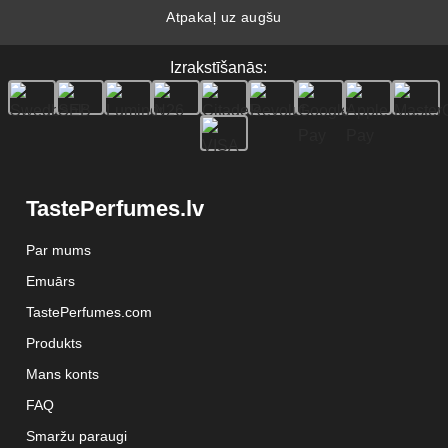
Atpakaļ uz augšu
Izrakstīšanās:
TastePerfumes.lv
Par mums
Emuārs
TastePerfumes.com
Produkts
Mans konts
FAQ
Smaržu paraugi