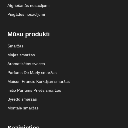
Atgriešanās nosacījumi
Piegādes nosacījumi
Mūsu produkti
Smaržas
Mājas smaržas
Aromatizētas sveces
Parfums De Marly smaržas
Maison Francis Kurkdjian smaržas
Initio Parfums Privés smaržas
Byredo smaržas
Montale smaržas
Sazinieties