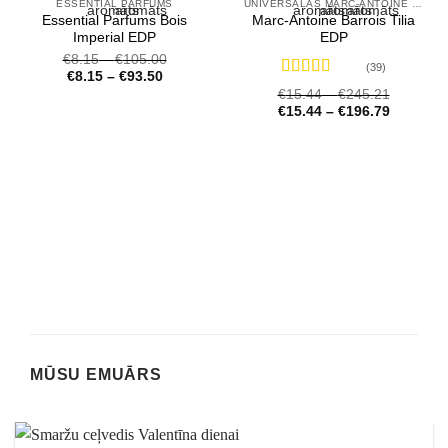
ESSENTIAL PARFUMS
UNIVERSĀLĀS MARC-ANTOINE BARROIS SMARŽAS
Essential Parfums Bois
Marc-Antoine Barrois Tilia
Imperial EDP
EDP
€
8.15
–
€
105.00
(39)
€
8.15
–
€
93.50
Novērtēts
€
15.44
–
€
245.21
ar
4.72
no 5
€
15.44
–
€
196.79
MŪSU EMUĀRS