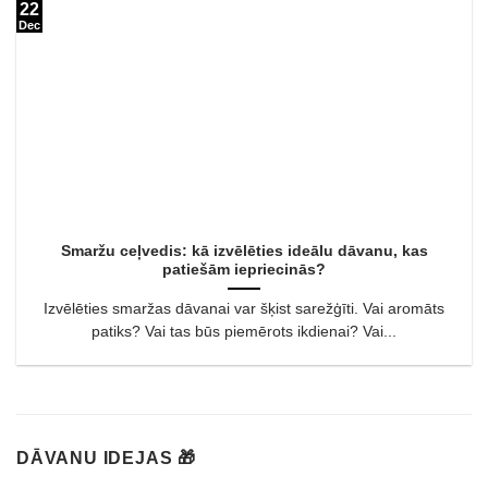
22
Dec
Smaržu ceļvedis: kā izvēlēties ideālu dāvanu, kas
patiešām iepriecinās?
Izvēlēties smaržas dāvanai var šķist sarežģīti. Vai aromāts
patiks? Vai tas būs piemērots ikdienai? Vai...
DĀVANU IDEJAS 🎁