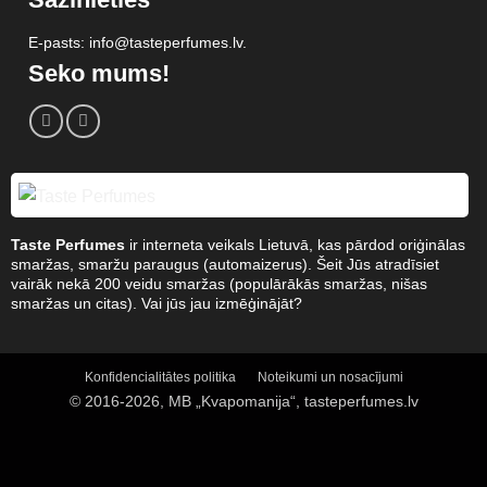
E-pasts: info@tasteperfumes.lv.
Seko mums!
Taste Perfumes
ir interneta veikals Lietuvā, kas pārdod oriģinālas
smaržas, smaržu paraugus (automaizerus). Šeit Jūs atradīsiet
vairāk nekā 200 veidu smaržas (populārākās smaržas, nišas
smaržas un citas). Vai jūs jau izmēģinājāt?
Konfidencialitātes politika
Noteikumi un nosacījumi
© 2016-2026, MB „Kvapomanija“, tasteperfumes.lv