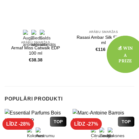
ARĀBU SMARŽAS
Rasasi Ambar Silk EDP 200
ml
ARĀBU SMARŽAS
💰 WIN
💰 WIN
Armaf Miss Catwalk EDP
€
116.17
100 ml
A
A
€
38.38
PRIZE
PRIZE
POPULĀRI PRODUKTI
TOP
TOP
LĪDZ -28%
LĪDZ -27%