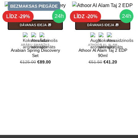
BEZMAKSAS PIEGĀDE
24h
24h
LĪDZ -29%
LĪDZ -20%
DĀVANAS IDEJA 🎁
DĀVANAS IDEJA 🎁
ARĀBU SMARŽAS
ATHOOR AL ALAM
Arabian Spring Discovery
Athoor Al Alam Taj 2 EDP
Set
90ml
Original
Current
Original
Current
€
125.00
€
89.00
€
51.50
€
41.20
price
price
price
price
was:
is:
was:
is:
€125.00.
€89.00.
€51.50.
€41.20.