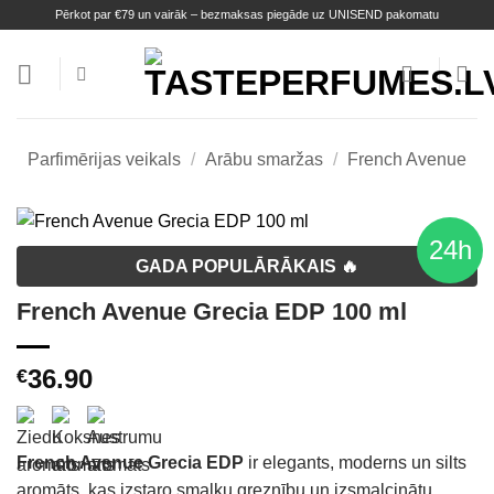
Skip
Pērkot par €79 un vairāk – bezmaksas piegāde uz UNISEND pakomatu
to
content
Parfimērijas veikals
/
Arābu smaržas
/
French Avenue
24h
GADA POPULĀRĀKAIS 🔥
French Avenue Grecia EDP 100 ml
36.90
€
French Avenue Grecia EDP
ir elegants, moderns un silts
aromāts, kas izstaro smalku greznību un izsmalcinātu