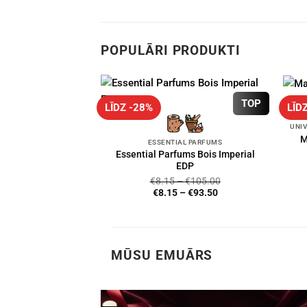
POPULĀRI PRODUKTI
TOP
LĪDZ -28%
LĪD
M
ESSENTIAL PARFUMS
Essential Parfums Bois Imperial
EDP
€
8.15
–
€
105.00
€
8.15
–
€
93.50
MŪSU EMUĀRS