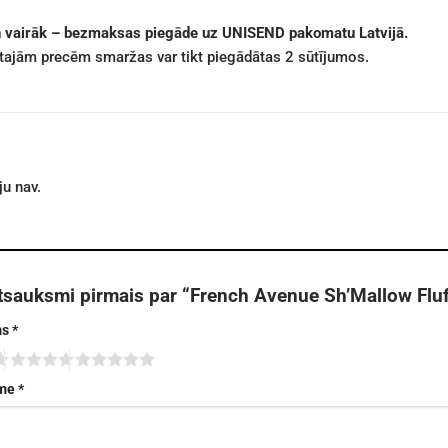
n vairāk – bezmaksas piegāde uz UNISEND pakomatu Latvijā.
ētajām precēm smaržas var tikt piegādātas 2 sūtījumos.
u nav.
atsauksmi pirmais par “French Avenue Sh’Mallow Flu
ms
*
sme
*