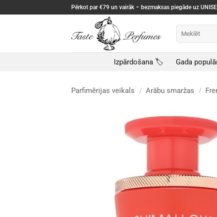
Skip
Pērkot par €79 un vairāk – bezmaksas piegāde uz UNI
to
content
Meklēt:
Izpārdošana 🏷️
Gada populā
Parfimērijas veikals
/
Arābu smaržas
/
Fre