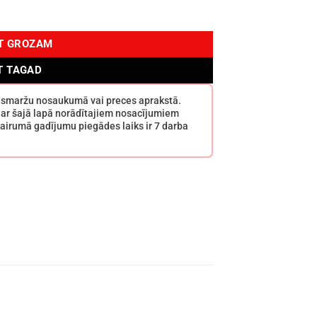
udzums
OT GROZAM
T TAGAD
s smaržu nosaukumā vai preces aprakstā.
 ar šajā lapā norādītajiem nosacījumiem
airumā gadījumu piegādes laiks ir 7 darba