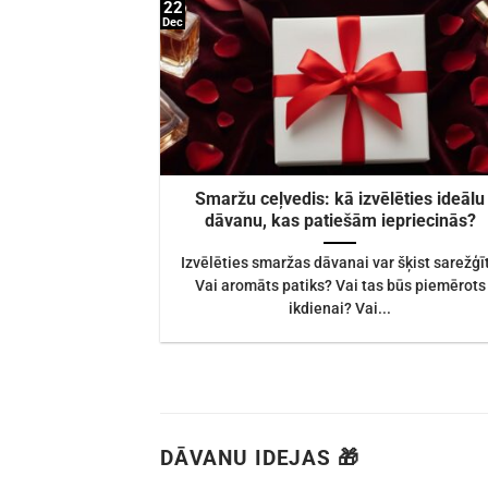
22
Dec
Smaržu ceļvedis: kā izvēlēties ideālu
dāvanu, kas patiešām iepriecinās?
Izvēlēties smaržas dāvanai var šķist sarežģīt
Vai aromāts patiks? Vai tas būs piemērots
ikdienai? Vai...
DĀVANU IDEJAS 🎁