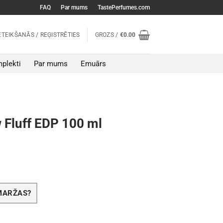
FAQ
Par mums
TastePerfumes.com
ETEIKŠANĀS / REĢISTRĒTIES
GROZS /
€
0.00
plekti
Par mums
Emuārs
 Fluff EDP 100 ml
SMARŽAS?