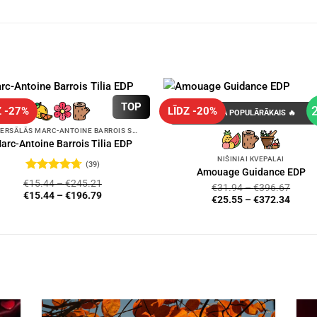
TOP
Z -27%
LĪDZ -20%
GADA POPULĀRĀKAIS 🔥
UNIVERSĀLĀS MARC-ANTOINE BARROIS SMARŽAS
arc-Antoine Barrois Tilia EDP
NIŠINIAI KVEPALAI
(39)
Amouage Guidance EDP
Novērtēts
€
15.44
–
€
245.21
€
31.94
–
€
396.67
ar
4.72
no
€
15.44
–
€
196.79
€
25.55
–
€
372.34
5