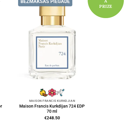
A
A
BEZMAKSAS PIEGĀDE
PRIZE
PRIZE
MAISON FRANCIS KURKDJIAN
r
Maison Francis Kurkdijan 724 EDP
70 ml
€
248.50