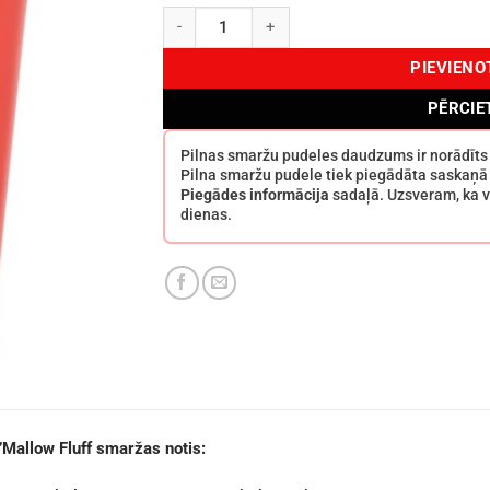
French Avenue Sh’Mallow Fluff EDP 100 ml da
PIEVIEN
PĒRCIE
Pilnas smaržu pudeles daudzums ir norādīt
Pilna smaržu pudele tiek piegādāta saskaņā
Piegādes informācija
sadaļā. Uzsveram, ka v
dienas.
Mallow Fluff smaržas notis: