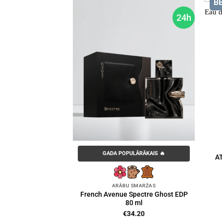
B
24h
GADA POPULĀRĀKAIS 🔥
AT
ARĀBU SMARŽAS
French Avenue Spectre Ghost EDP
80 ml
€
34.20