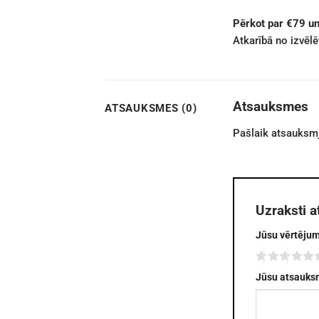
Pērkot par €79 u
Atkarībā no izvēl
Atsauksmes
ATSAUKSMES (0)
Pašlaik atsauksmj
Uzraksti 
Jūsu vērtēju
Jūsu atsauk