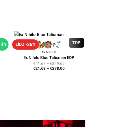
TOP
24h
LĪDZ -26%
EX NIHILO
Ex Nihilo Blue Talisman EDP
€
21.63
–
€
329.69
€
21.63
–
€
278.00