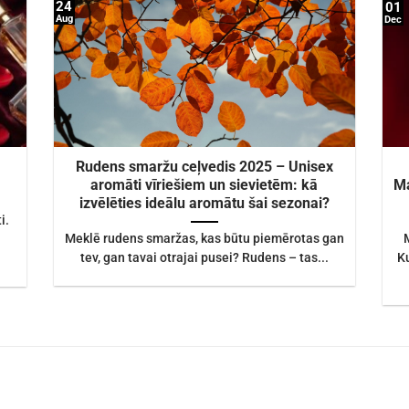
24
01
Aug
Dec
Rudens smaržu ceļvedis 2025 – Unisex
aromāti vīriešiem un sievietēm: kā
Ma
izvēlēties ideālu aromātu šai sezonai?
i.
Meklē rudens smaržas, kas būtu piemērotas gan
tev, gan tavai otrajai pusei? Rudens – tas...
K