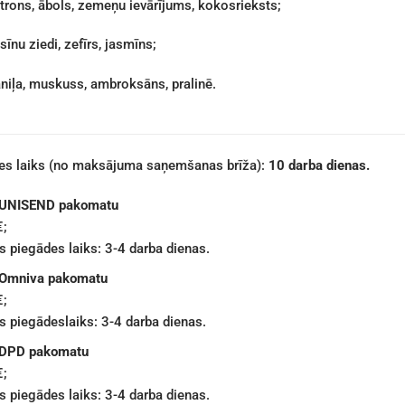
itrons, ābols, zemeņu ievārījums, kokosrieksts;
sīnu ziedi, zefīrs, jasmīns;
aniļa, muskuss, ambroksāns, pralinē.
des laiks (no maksājuma saņemšanas brīža):
10 darba dienas.
 UNISEND pakomatu
€;
 piegādes laiks: 3-4 darba dienas.
 Omniva pakomatu
€;
 piegādeslaiks: 3-4 darba dienas.
 DPD pakomatu
€;
 piegādes laiks: 3-4 darba dienas.