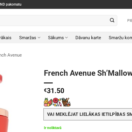
SEND pakomatu
PI
rākais
Smaržas
Sākums
Dāvanu karte
Smaržu kom
nch Avenue
French Avenue Sh’Mallow
31.50
€
VAI MEKLĒJAT LIELĀKAS IETILPĪBAS 
Ir noliktavā