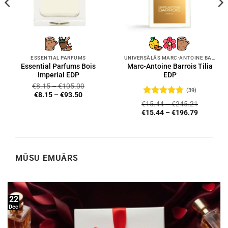
ESSENTIAL PARFUMS
UNIVERSĀLĀS MARC-ANTOINE BARROIS SMARŽAS
Essential Parfums Bois
Marc-Antoine Barrois Tilia
Imperial EDP
EDP
€
8.15
–
€
105.00
(39)
€
8.15
–
€
93.50
Novērtēts
€
15.44
–
€
245.21
ar
4.72
no
€
15.44
–
€
196.79
5
MŪSU EMUĀRS
22
Dec