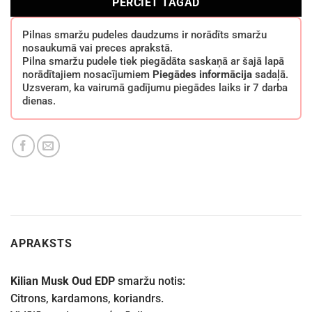
PĒRCIET TAGAD
Pilnas smaržu pudeles daudzums ir norādīts smaržu
nosaukumā vai preces aprakstā.
Pilna smaržu pudele tiek piegādāta saskaņā ar šajā lapā
norādītajiem nosacījumiem
Piegādes informācija
sadaļā.
Uzsveram, ka vairumā gadījumu piegādes laiks ir 7 darba
dienas.
APRAKSTS
Kilian Musk Oud EDP
smaržu notis:
Citrons, kardamons, koriandrs.