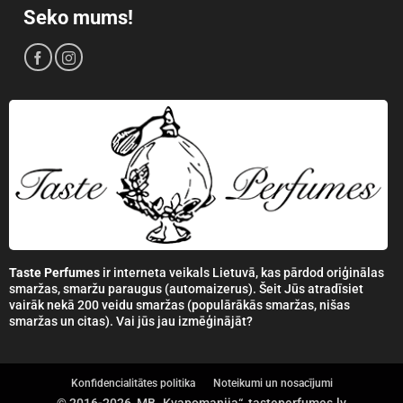
Seko mums!
Taste Perfumes
ir interneta veikals Lietuvā, kas pārdod oriģinālas
smaržas, smaržu paraugus (automaizerus). Šeit Jūs atradīsiet
vairāk nekā 200 veidu smaržas (populārākās smaržas, nišas
smaržas un citas). Vai jūs jau izmēģinājāt?
Konfidencialitātes politika
Noteikumi un nosacījumi
© 2016-2026, MB „Kvapomanija“, tasteperfumes.lv