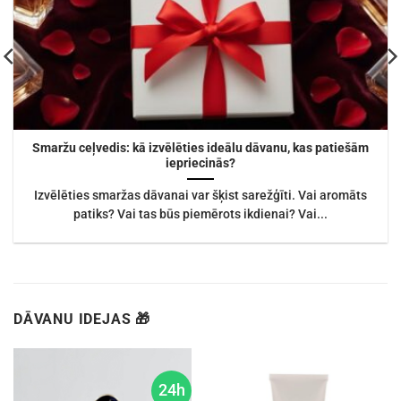
Smaržu ceļvedis: kā izvēlēties ideālu dāvanu, kas patiešām
iepriecinās?
Izvēlēties smaržas dāvanai var šķist sarežģīti. Vai aromāts
patiks? Vai tas būs piemērots ikdienai? Vai...
DĀVANU IDEJAS 🎁
24h