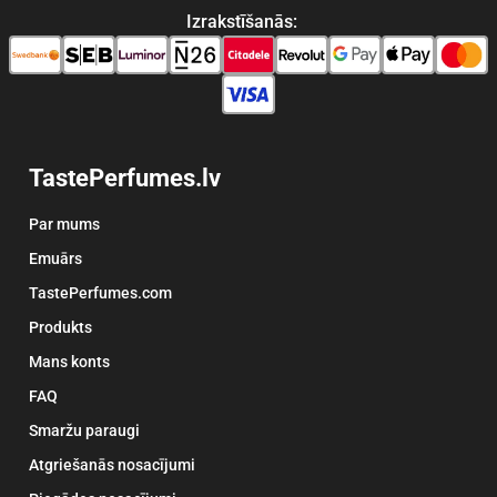
Izrakstīšanās:
TastePerfumes.lv
Par mums
Emuārs
TastePerfumes.com
Produkts
Mans konts
FAQ
Smaržu paraugi
Atgriešanās nosacījumi