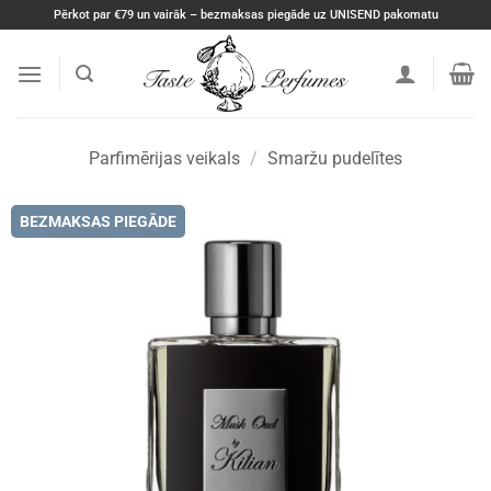
Skip
Pērkot par €79 un vairāk – bezmaksas piegāde uz UNISEND pakomatu
to
content
Parfimērijas veikals
/
Smaržu pudelītes
BEZMAKSAS PIEGĀDE