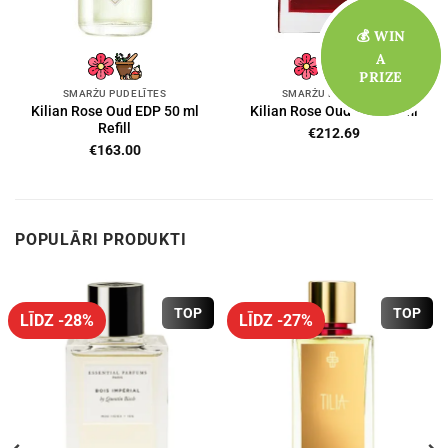
💰 WIN
💰 WIN
A
A
PRIZE
PRIZE
SMARŽU PUDELĪTES
SMARŽU PUDELĪTES
Kilian Rose Oud EDP 50 ml
Kilian Rose Oud EDP 50 ml
Refill
€
212.69
€
163.00
POPULĀRI PRODUKTI
TOP
TOP
LĪDZ -28%
LĪDZ -27%