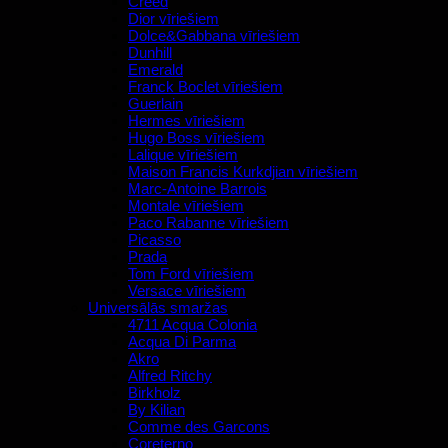
Creed
Dior vīriešiem
Dolce&Gabbana vīriešiem
Dunhill
Emerald
Franck Boclet vīriešiem
Guerlain
Hermes vīriešiem
Hugo Boss vīriešiem
Lalique vīriešiem
Maison Francis Kurkdjian vīriešiem
Marc-Antoine Barrois
Montale vīriešiem
Paco Rabanne vīriešiem
Picasso
Prada
Tom Ford vīriešiem
Versace vīriešiem
Universālās smaržas
4711 Acqua Colonia
Acqua Di Parma
Akro
Alfred Ritchy
Birkholz
By Kilian
Comme des Garcons
Coreterno