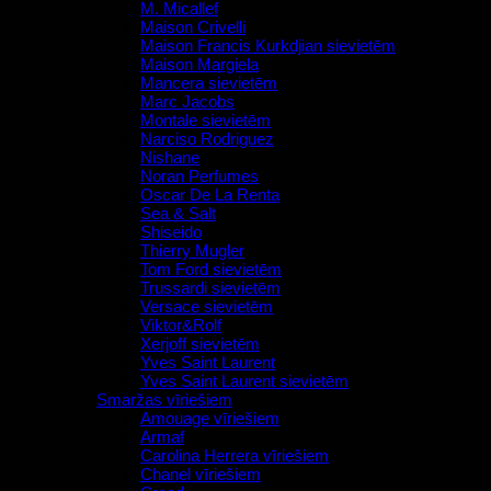
M. Micallef
Maison Crivelli
Maison Francis Kurkdjian sievietēm
Maison Margiela
Mancera sievietēm
Marc Jacobs
Montale sievietēm
Narciso Rodriguez
Nishane
Noran Perfumes
Oscar De La Renta
Sea & Salt
Shiseido
Thierry Mugler
Tom Ford sievietēm
Trussardi sievietēm
Versace sievietēm
Viktor&Rolf
Xerjoff sievietēm
Yves Saint Laurent
Yves Saint Laurent sievietēm
Smaržas vīriešiem
Amouage vīriešiem
Armaf
Carolina Herrera vīriešiem
Chanel vīriešiem