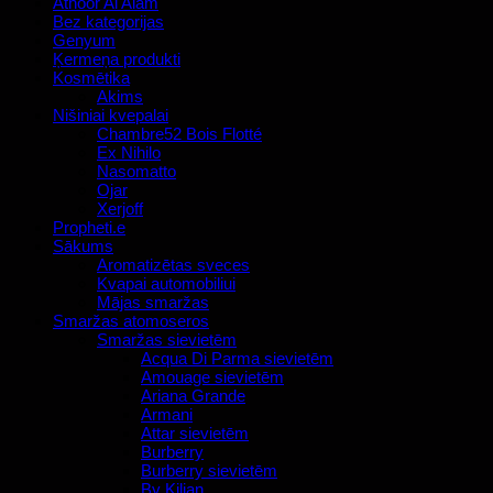
Athoor Al Alam
Bez kategorijas
Genyum
Ķermeņa produkti
Kosmētika
Akims
Nišiniai kvepalai
Chambre52 Bois Flotté
Ex Nihilo
Nasomatto
Ojar
Xerjoff
Propheti.e
Sākums
Aromatizētas sveces
Kvapai automobiliui
Mājas smaržas
Smaržas atomoseros
Smaržas sievietēm
Acqua Di Parma sievietēm
Amouage sievietēm
Ariana Grande
Armani
Attar sievietēm
Burberry
Burberry sievietēm
By Kilian