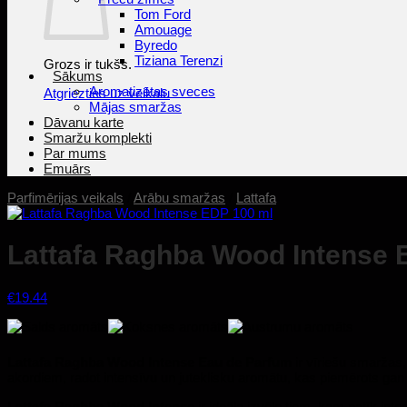
Tom Ford
Amouage
Byredo
Tiziana Terenzi
Grozs ir tukšs.
Sākums
Aromatizētas sveces
Atgriezties uz veikalu
Mājas smaržas
Dāvanu karte
Smaržu komplekti
Par mums
Emuārs
Parfimērijas veikals
/
Arābu smaržas
/
Lattafa
Lattafa Raghba Wood Intense 
€
19.44
Lattafa Raghba Wood Intense Eau de Parfum
ir vīriešu smaržas
akordiem, radot intensīvu un juteklisku aromātu, kas piemērots gan 
Lattafa Raghba Wood Intense
ir ideāla izvēle tiem, kam patīk in