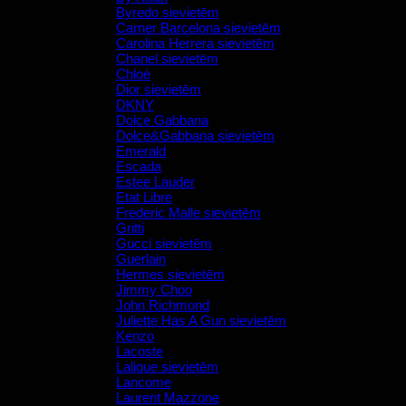
Byredo sievietēm
Carner Barcelona sievietēm
Carolina Herrera sievietēm
Chanel sievietēm
Chloé
Dior sievietēm
DKNY
Dolce Gabbana
Dolce&Gabbana sievietēm
Emerald
Escada
Estee Lauder
Etat Libre
Frederic Malle sievietēm
Gritti
Gucci sievietēm
Guerlain
Hermes sievietēm
Jimmy Choo
John Richmond
Juliette Has A Gun sievietēm
Kenzo
Lacoste
Lalique sievietēm
Lancome
Laurent Mazzone