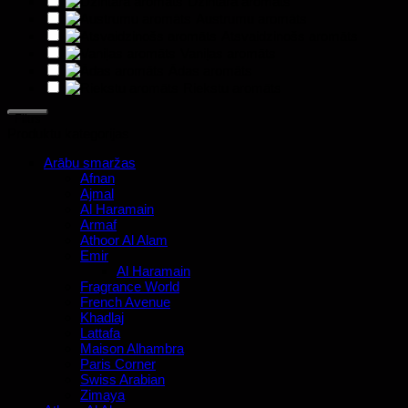
Dzintara aromāts
Austrumu aromāts
Atsvaidzinošs aromāts
Vaniļas aromāts
Ādas aromāts
Riekstu aromāts
Filtrs
Produktu kategorijas
Arābu smaržas
Afnan
Ajmal
Al Haramain
Armaf
Athoor Al Alam
Emir
Al Haramain
Fragrance World
French Avenue
Khadlaj
Lattafa
Maison Alhambra
Paris Corner
Swiss Arabian
Zimaya