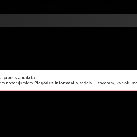
i preces aprakstā.
jiem nosacījumiem
Piegādes informācija
sadaļā. Uzsveram, ka vairumā 