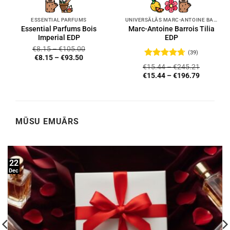
ESSENTIAL PARFUMS
UNIVERSĀLĀS MARC-ANTOINE BARROIS SMARŽAS
Essential Parfums Bois
Marc-Antoine Barrois Tilia
Imperial EDP
EDP
€
8.15
–
€
105.00
(39)
€
8.15
–
€
93.50
Novērtēts
€
15.44
–
€
245.21
ar
4.72
no
€
15.44
–
€
196.79
5
MŪSU EMUĀRS
22
Dec