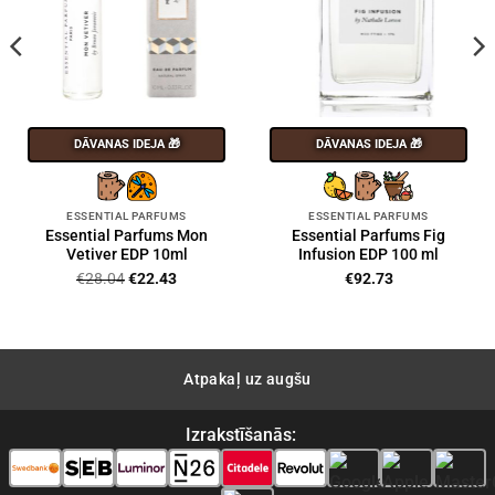
DĀVANAS IDEJA 🎁
DĀVANAS IDEJA 🎁
ESSENTIAL PARFUMS
ESSENTIAL PARFUMS
Essential Parfums Mon
Essential Parfums Fig
Vetiver EDP 10ml
Infusion EDP 100 ml
Original
Current
€
28.04
€
22.43
€
92.73
price
price
was:
is:
€28.04.
€22.43.
Atpakaļ uz augšu
Izrakstīšanās: