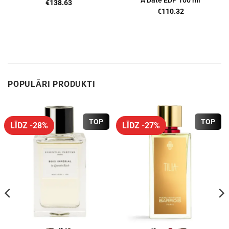
A Date EDP 100 ml
€
138.63
€
110.32
POPULĀRI PRODUKTI
TOP
TOP
LĪDZ -28%
LĪDZ -27%