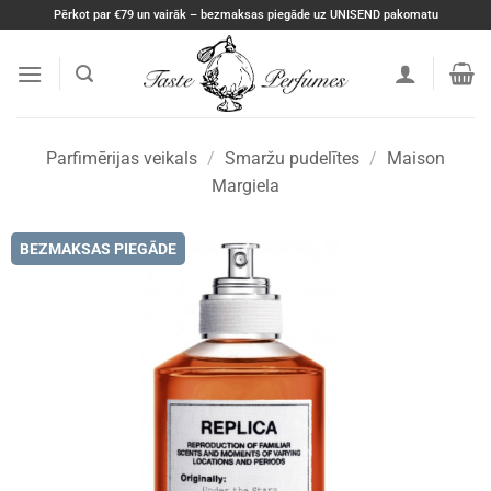
Skip
Pērkot par €79 un vairāk – bezmaksas piegāde uz UNISEND pakomatu
to
content
Parfimērijas veikals
/
Smaržu pudelītes
/
Maison
Margiela
BEZMAKSAS PIEGĀDE