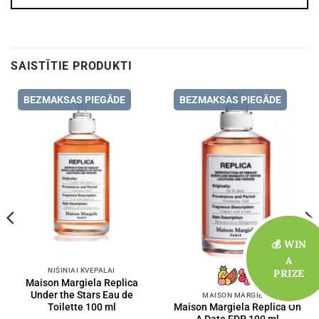
SAISTĪTIE PRODUKTI
BEZMAKSAS PIEGĀDE
BEZMAKSAS PIEGĀDE
💰 WIN
💰 WIN
A
A
NIŠINIAI KVEPALAI
PRIZE
PRIZE
Maison Margiela Replica
Under the Stars Eau de
MAISON MARGIELA
Toilette 100 ml
Maison Margiela Replica On