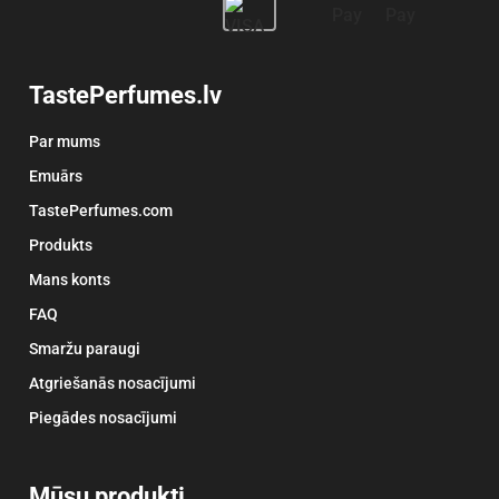
TastePerfumes.lv
Par mums
Emuārs
TastePerfumes.com
Produkts
Mans konts
FAQ
Smaržu paraugi
Atgriešanās nosacījumi
Piegādes nosacījumi
Mūsu produkti