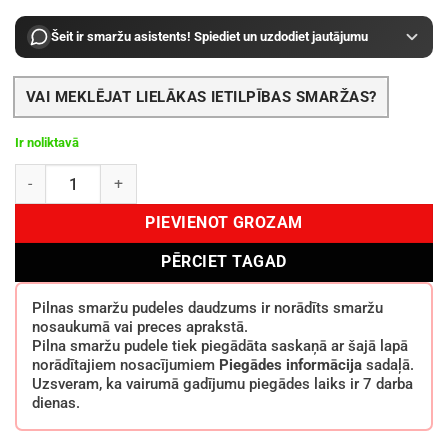
Šeit ir smaržu asistents! Spiediet un uzdodiet jautājumu
VAI MEKLĒJAT LIELĀKAS IETILPĪBAS SMARŽAS?
Ir noliktavā
Maison Margiela Replica Under The Stars EDT 100 ml daudzums
PIEVIENOT GROZAM
PĒRCIET TAGAD
Pilnas smaržu pudeles daudzums ir norādīts smaržu
nosaukumā vai preces aprakstā.
Pilna smaržu pudele tiek piegādāta saskaņā ar šajā lapā
norādītajiem nosacījumiem
Piegādes informācija
sadaļā.
Uzsveram, ka vairumā gadījumu piegādes laiks ir 7 darba
dienas.