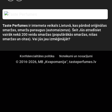
Taste Perfumes
ir interneta veikals Lietuvā, kas pārdod oriģinālas
smaržas, smaržu paraugus (automaizerus). Šeit Jūs atradīsiet
vairāk nekā 200 veidu smaržas (populārākās smaržas, nišas
smaržas un citas). Vai jūs jau izmēģinājāt?
Konfidencialitātes politika
Noteikumi un nosacījumi
© 2016-2026, MB „Kvapomanija“, tasteperfumes.lv