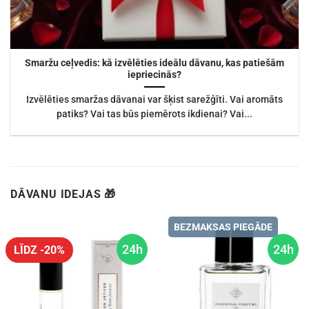
Smaržu ceļvedis: kā izvēlēties ideālu dāvanu, kas patiešām
iepriecinās?
Izvēlēties smaržas dāvanai var šķist sarežģīti. Vai aromāts
patiks? Vai tas būs piemērots ikdienai? Vai...
DĀVANU IDEJAS 🎁
BEZMAKSAS PIEGĀDE
24h
24h
LĪDZ -20%