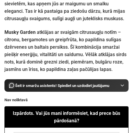
sievietēm, kas apņem jūs ar maigumu un smalku
eleganci. Tas ir kā pastaiga pa ziedošu dārzu, kurā mijas
citrusaugļu svaigums, sulīgi augļi un juteklisks muskuss.
Musky Garden
atklājas ar svaigām citrusaugļu notīm –
citronu, bergamotes un greipfrūta, ko papildina sulīgas
dzērvenes un baltais persikss. Šī kombinācija smaržai
piešķir enerģiju, vitalitāti un saldumu. Vēlāk atklājas sirds
nots, kurā dominē grezni ziedi, piemēram, bulgāru roze,
jasmīns un īriss, ko papildina zaļas pačūlijas lapas.
Šeit ir smaržu asistents! Spiediet un uzdodiet jautājumu
Nav noliktavā
Izpārdots. Vai jūs mani informēsiet, kad prece būs
pārdošanā?