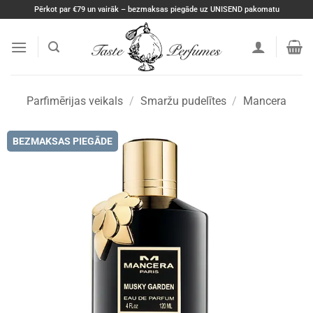
Skip
Pērkot par €79 un vairāk – bezmaksas piegāde uz UNISEND pakomatu
to
content
Parfimērijas veikals
/
Smaržu pudelītes
/
Mancera
BEZMAKSAS PIEGĀDE