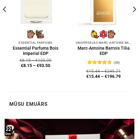
ESSENTIAL PARFUMS
UNIVERSĀLĀS MARC-ANTOINE BARROIS SMARŽAS
Essential Parfums Bois
Marc-Antoine Barrois Tilia
Imperial EDP
EDP
€
8.15
–
€
105.00
(39)
€
8.15
–
€
93.50
Novērtēts
€
15.44
–
€
245.21
ar
4.72
no
€
15.44
–
€
196.79
5
MŪSU EMUĀRS
22
Dec