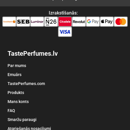
Izrakstīšanās:
TastePerfumes.lv
Par mums
Emuārs
TastePerfumes.com
Produkts
Mans konts
FAQ
Smaržu paraugi
Atgriešanās nosacījumi