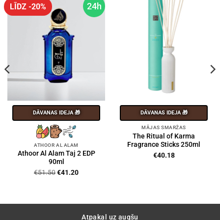
24h
LĪDZ -20%
DĀVANAS IDEJA 🎁
DĀVANAS IDEJA 🎁
MĀJAS SMARŽAS
The Ritual of Karma
Fragrance Sticks 250ml
ATHOOR AL ALAM
Athoor Al Alam Taj 2 EDP
€
40.18
90ml
Original
Current
€
51.50
€
41.20
price
price
was:
is:
€51.50.
€41.20.
Atpakaļ uz augšu