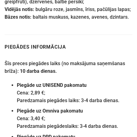
greipfrūti), dzērvenes, baltie persiki;
Vidējās notis:
bulgāru roze, jasmīns, īriss, pačūlijas lapas;
Bāzes notis:
baltais muskuss, kazenes, avenes, dzintars.
PIEGĀDES INFORMĀCIJA
Šīs preces piegādes laiks (no maksājuma saņemšanas
brīža):
10 darba dienas.
Piegāde uz UNISEND pakomatu
Cena: 2,89 €;
Paredzamais piegādes laiks: 3-4 darba dienas.
Piegāde uz Omniva pakomatu
Cena: 3,40 €;
Paredzamais piegādeslaiks: 3-4 darba dienas.
Piegāde uz DPD pakomatu