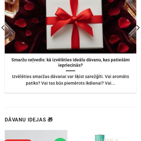
Smaržu ceļvedis: kā izvēlēties ideālu dāvanu, kas patiešām
iepriecinās?
Izvēlēties smaržas dāvanai var šķist sarežģīti. Vai aromāts
patiks? Vai tas būs piemērots ikdienai? Vai...
DĀVANU IDEJAS 🎁