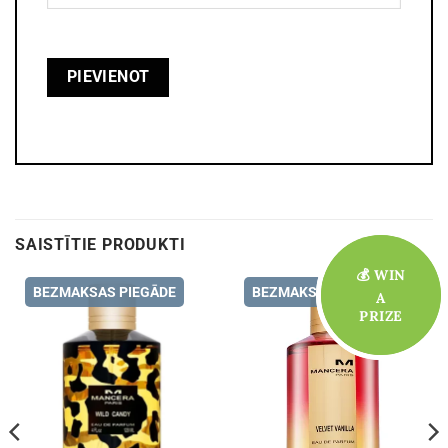
SAISTĪTIE PRODUKTI
💰 WIN
💰 WIN
BEZMAKSAS PIEGĀDE
BEZMAKSAS PIEGĀDE
A
A
PRIZE
PRIZE