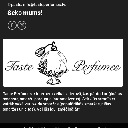
E-pasts: info@tasteperfumes.lv.
Seko mums!
Taste Perfumes
ir interneta veikals Lietuvā, kas pārdod oriģinālas
smaržas, smaržu paraugus (automaizerus). Šeit Jūs atradīsiet
vairāk nekā 200 veidu smaržas (populārākās smaržas, nišas
smaržas un citas). Vai jūs jau izmēģinājāt?