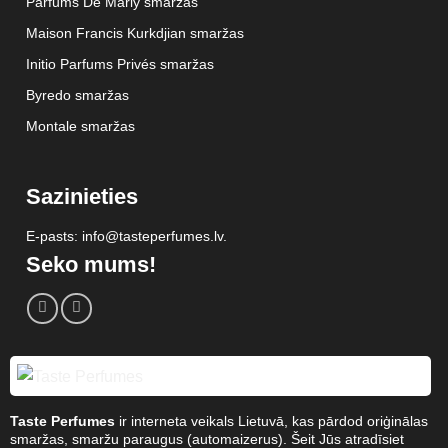
Parfums De Marly smaržas
Maison Francis Kurkdjian smaržas
Initio Parfums Privés smaržas
Byredo smaržas
Montale smaržas
Sazinieties
E-pasts: info@tasteperfumes.lv.
Seko mums!
Taste Perfumes
ir interneta veikals Lietuvā, kas pārdod oriģinālas
smaržas, smaržu paraugus (automaizerus). Šeit Jūs atradīsiet