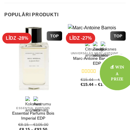
POPULĀRI PRODUKTI
TOP
TOP
LĪDZ -28%
LĪDZ -27%
UNIVERSĀLĀS MARC-ANTOINE BARROIS SMARŽAS
Marc-Antoine Barrois Tilia
EDP
💰 WIN
💰 WIN
(39)
A
A
Novērtēts
PRIZE
PRIZE
€
15.44
–
€
245.21
ar
4.72
no 5
€
15.44
–
€
196.79
ESSENTIAL PARFUMS
Essential Parfums Bois
Imperial EDP
€
8.15
–
€
105.00
€
8.15
–
€
93.50