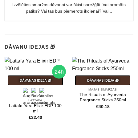
Izvēlēties smaržas dāvanai var šķist sarežģīti. Vai aromāts
patiks? Vai tas būs piemērots ikdienai? Vai...
DĀVANU IDEJAS 🎁
24h
DĀVANAS IDEJA 🎁
DĀVANAS IDEJA 🎁
MĀJAS SMARŽAS
The Rituals of Ayurveda
Fragrance Sticks 250ml
LATTAFA
Lattafa Yara Elixir EDP 100
€
40.18
ml
€
32.40