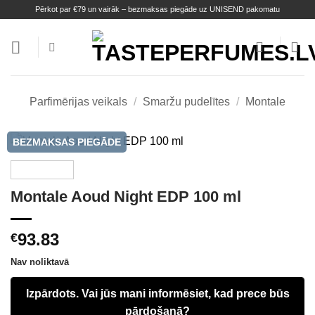
Skip
Pērkot par €79 un vairāk – bezmaksas piegāde uz UNISEND pakomatu
to
content
Parfimērijas veikals
/
Smaržu pudelītes
/
Montale
BEZMAKSAS PIEGĀDE
Montale Aoud Night EDP 100 ml
93.83
€
Nav noliktavā
Izpārdots. Vai jūs mani informēsiet, kad prece būs
pārdošanā?