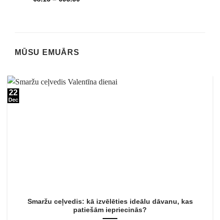
MŪSU EMUĀRS
22
Dec
Smaržu ceļvedis: kā izvēlēties ideālu dāvanu, kas
patiešām iepriecinās?