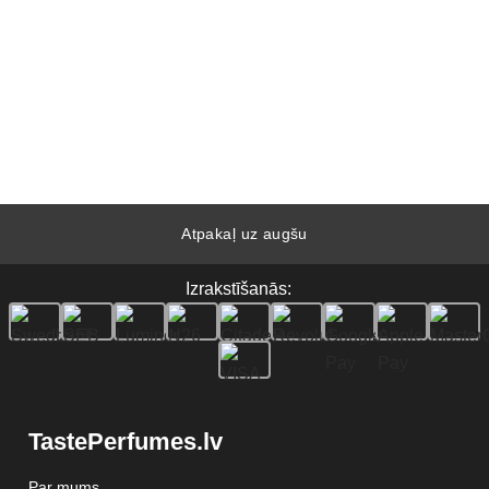
Atpakaļ uz augšu
Izrakstīšanās:
TastePerfumes.lv
Par mums