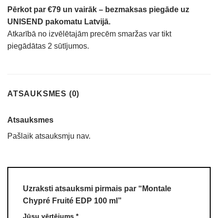
Pērkot par €79 un vairāk – bezmaksas piegāde uz
UNISEND pakomatu Latvijā.
Atkarībā no izvēlētajām precēm smaržas var tikt
piegādātas 2 sūtījumos.
ATSAUKSMES (0)
Atsauksmes
Pašlaik atsauksmju nav.
Uzraksti atsauksmi pirmais par “Montale
Chypré Fruité EDP 100 ml”
Jūsu vērtējums
*