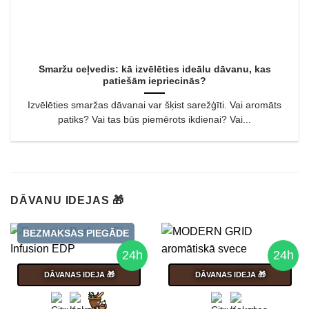
Smaržu ceļvedis: kā izvēlēties ideālu dāvanu, kas
patiešām iepriecinās?
Izvēlēties smaržas dāvanai var šķist sarežģīti. Vai aromāts
patiks? Vai tas būs piemērots ikdienai? Vai...
DĀVANU IDEJAS 🎁
BEZMAKSAS PIEGĀDE
24h
24h
DĀVANAS IDEJA 🎁
DĀVANAS IDEJA 🎁