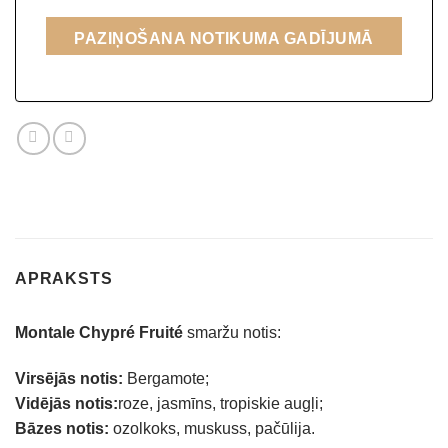
PAZIŅOŠANA NOTIKUMA GADĪJUMĀ
APRAKSTS
Montale Chypré Fruité
smaržu notis:
Virsējās notis:
Bergamote;
Vidējās notis:
roze, jasmīns, tropiskie augļi;
Bāzes notis:
ozolkoks, muskuss, pačūlija.