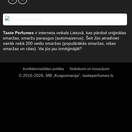
Taste Perfumes
ir interneta veikals Lietuvā, kas pārdod oriģinālas
smaržas, smaržu paraugus (automaizerus). Šeit Jūs atradīsiet
vairāk nekā 200 veidu smaržas (populārākās smaržas, nišas
smaržas un citas). Vai jūs jau izmēģinājāt?
Konfidencialitātes politika
Noteikumi un nosacījumi
© 2016-2026, MB „Kvapomanija“, tasteperfumes.lv