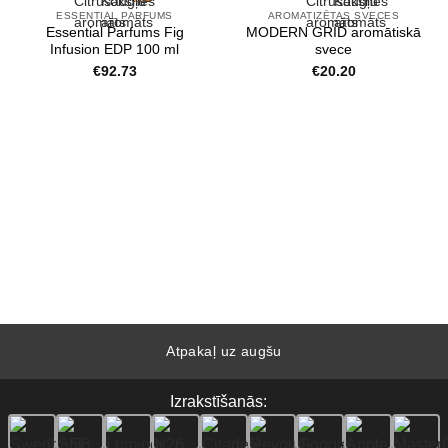
ESSENTIAL PARFUMS
AROMATIZĒTAS SVECES
Essential Parfums Fig
MODERN GRID aromātiskā
Infusion EDP 100 ml
svece
€
92.73
€
20.20
Atpakaļ uz augšu
Izrakstīšanās: