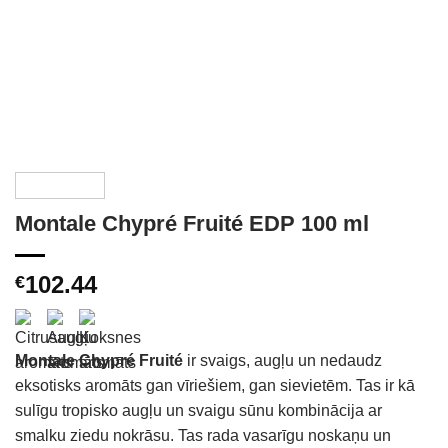
Montale Chypré Fruité EDP 100 ml
102.44
€
Montale Chypré Fruité
ir svaigs, augļu un nedaudz
eksotisks aromāts gan vīriešiem, gan sievietēm. Tas ir kā
sulīgu tropisko augļu un svaigu sūnu kombinācija ar
smalku ziedu nokrāsu. Tas rada vasarīgu noskaņu un