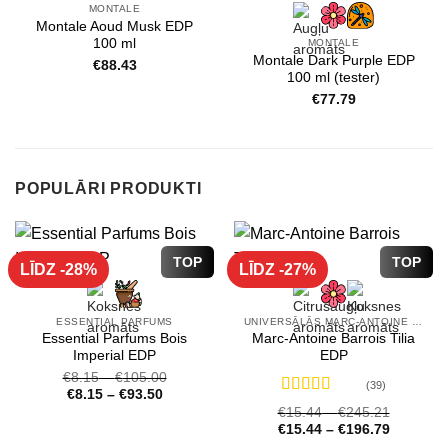
MONTALE
Montale Aoud Musk EDP
100 ml
MONTALE
Montale Dark Purple EDP
€
88.43
100 ml (tester)
€
77.79
POPULĀRI PRODUKTI
TOP
TOP
LĪDZ -28%
LĪDZ -27%
ESSENTIAL PARFUMS
UNIVERSĀLĀS MARC-ANTOINE BARROIS SMARŽAS
Essential Parfums Bois
Marc-Antoine Barrois Tilia
Imperial EDP
EDP
€
8.15
–
€
105.00
(39)
€
8.15
–
€
93.50
Novērtēts
€
15.44
–
€
245.21
ar
4.72
no 5
€
15.44
–
€
196.79