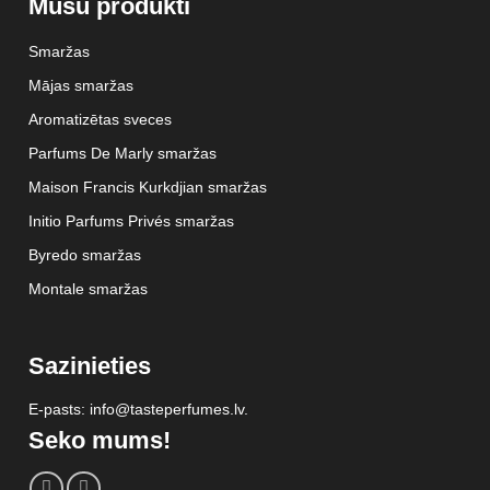
Mūsu produkti
Smaržas
Mājas smaržas
Aromatizētas sveces
Parfums De Marly smaržas
Maison Francis Kurkdjian smaržas
Initio Parfums Privés smaržas
Byredo smaržas
Montale smaržas
Sazinieties
E-pasts: info@tasteperfumes.lv.
Seko mums!