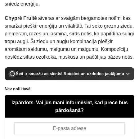
sniedz enerģiju.
Chypré Fruité
atveras ar svaigām bergamotes notīm, kas
smaržai piešķir enerģiju un vitalitāti. Tai seko greznu ziedu,
piemēram, rozes un jasmīna, sirds notis, ko papildina sulīgi
tropu augļi. Šī ziedu un augļu kombinācija piešķir
aromātam saldumu, maigumu un maigumu. Kompozīciju
noslēdz siltas ozolkoka, muskusa un pačūlijas bāzes notis.
Šeit ir smaržu asistents! Spiediet un uzdodiet jautājumu
Nav noliktavā
Izpārdots. Vai jūs mani informēsiet, kad prece būs
pārdošanā?