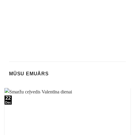
MŪSU EMUĀRS
22
Dec