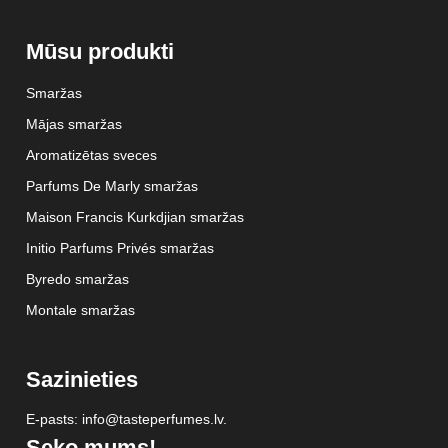
Mūsu produkti
Smaržas
Mājas smaržas
Aromatizētas sveces
Parfums De Marly smaržas
Maison Francis Kurkdjian smaržas
Initio Parfums Privés smaržas
Byredo smaržas
Montale smaržas
Sazinieties
E-pasts: info@tasteperfumes.lv.
Seko mums!