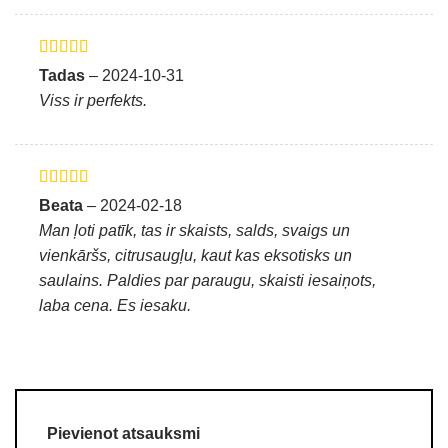
Novērtēts ar
Tadas
–
2024-10-31
5
no 5
Viss ir perfekts.
Novērtēts ar
Beata
–
2024-02-18
5
no 5
Man ļoti patīk, tas ir skaists, salds, svaigs un
vienkāršs, citrusaugļu, kaut kas eksotisks un
saulains. Paldies par paraugu, skaisti iesaiņots,
laba cena. Es iesaku.
Pievienot atsauksmi