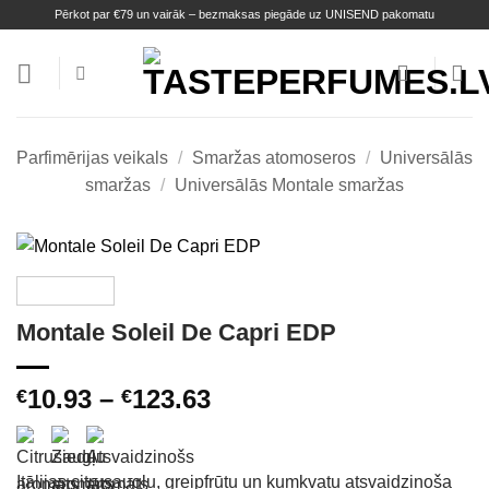
Skip
Pērkot par €79 un vairāk – bezmaksas piegāde uz UNISEND pakomatu
to
content
Parfimērijas veikals
/
Smaržas atomoseros
/
Universālās
smaržas
/
Universālās Montale smaržas
Montale Soleil De Capri EDP
Price
10.93
–
123.63
€
€
range:
€10.93
through
Itālijas citrusaugļu, greipfrūtu un kumkvatu atsvaidzinoša