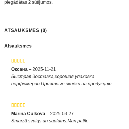
piegādātas 2 sūtījumos.
ATSAUKSMES (0)
Atsauksmes
Novērtēts ar
Оксана
–
2025-11-21
5
no 5
Быстрая доставка,хорошая упаковка
парфюмерии.Приятные скидки на продукцию.
Novērtēts ar
Marina Culkova
–
2025-03-27
5
no 5
Smarzā svaigs un saulains.Man patīk.