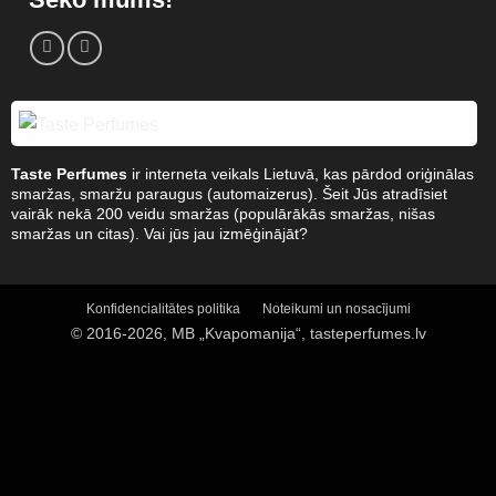
Taste Perfumes
ir interneta veikals Lietuvā, kas pārdod oriģinālas
smaržas, smaržu paraugus (automaizerus). Šeit Jūs atradīsiet
vairāk nekā 200 veidu smaržas (populārākās smaržas, nišas
smaržas un citas). Vai jūs jau izmēģinājāt?
Konfidencialitātes politika
Noteikumi un nosacījumi
© 2016-2026, MB „Kvapomanija“, tasteperfumes.lv