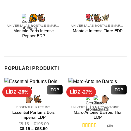
UNIVERSĀLĀS MONTALE SMARŽAS
UNIVERSĀLĀS MONTALE SMARŽAS
Montale Paris Intense
Montale Intense Tiare EDP
Pepper EDP
POPULĀRI PRODUKTI
TOP
TOP
LĪDZ -28%
LĪDZ -27%
ESSENTIAL PARFUMS
UNIVERSĀLĀS MARC-ANTOINE BARROIS SMARŽAS
Essential Parfums Bois
Marc-Antoine Barrois Tilia
Imperial EDP
EDP
€
8.15
–
€
105.00
(39)
€
8.15
–
€
93.50