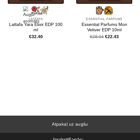
LATTAFA
ESSENTIAL PARFUMS
Lattafa Yara Elixir EDP 100
Essential Parfums Mon
ml
Vetiver EDP 10ml
Original
Current
€
32.40
€
28.04
€
22.43
price
price
was:
is:
€28.04.
€22.43.
Atpakaļ uz augšu
Izrakstīšanās: