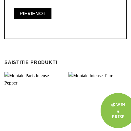
SAISTĪTIE PRODUKTI
💰 WIN
💰 WIN
A
A
PRIZE
PRIZE