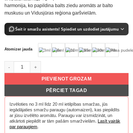
€123.63
harmonija, ko papildina balts ziedu aromāts ar balto
muskusu un Vidusjūras reģiona garšvielām.
Šeit ir smaržu asistents! Spiediet un uzdodiet jautājumu
Atomizer jauda
Montale Soleil De Capri EDP daudzums
PIEVIENOT GROZAM
PĒRCIET TAGAD
Izvēloties no 3 ml līdz 20 ml ietilpības smaržas, jūs
iegādājaties smaržu paraugu (automaizeri), kas piepildīts
ar jūsu izvēlēto aromātu. Paraugu var izsmidzināt, un
atkārtoti piepildīt ar tām pašām smaržvielām.
Lasīt vairāk
par paraugiem
.