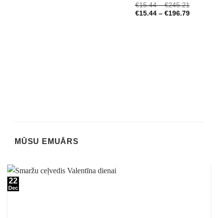
Novērtēts
€
15.44
–
€
245.21
ar
4.72
no 5
€
15.44
–
€
196.79
MŪSU EMUĀRS
22
Dec