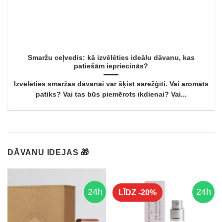
Smaržu ceļvedis: kā izvēlēties ideālu dāvanu, kas
patiešām iepriecinās?
Izvēlēties smaržas dāvanai var šķist sarežģīti. Vai aromāts
patiks? Vai tas būs piemērots ikdienai? Vai...
DĀVANU IDEJAS 🎁
24h
24h
LĪDZ -20%