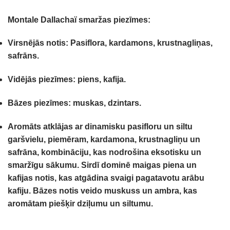
Montale Dallachaï smaržas piezīmes:
Virsnējās notis:
Pasiflora, kardamons, krustnagliņas,
safrāns.
Vidējās piezīmes:
piens, kafija.
Bāzes piezīmes:
muskas, dzintars.
Aromāts atklājas ar dinamisku pasifloru un siltu
garšvielu, piemēram, kardamona, krustnagliņu un
safrāna, kombināciju, kas nodrošina eksotisku un
smaržīgu sākumu.
Sirdī dominē maigas piena un
kafijas notis, kas atgādina svaigi pagatavotu arābu
kafiju.
Bāzes notis veido muskuss un ambra, kas
aromātam piešķir dziļumu un siltumu.