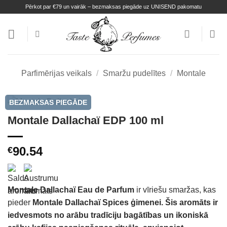
Skip
Pērkot par €79 un vairāk – bezmaksas piegāde uz UNISEND pakomatu
to
content
Parfimērijas veikals
/
Smaržu pudelītes
/
Montale
BEZMAKSAS PIEGĀDE
Montale Dallachaï EDP 100 ml
90.54
€
Montale Dallachaï Eau de Parfum
ir vīriešu smaržas, kas
pieder
Montale Dallachaï Spices ģimenei.
Šis aromāts ir
iedvesmots no arābu tradīciju bagātības un ikoniskā