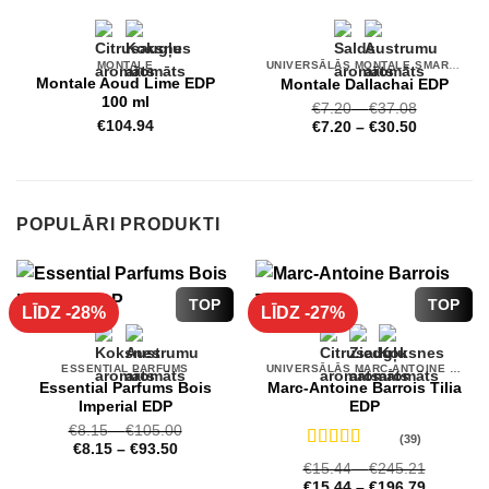
MONTALE
UNIVERSĀLĀS MONTALE SMARŽAS
Montale Aoud Lime EDP
Montale Dallachai EDP
100 ml
€
7.20
–
€
37.08
€
104.94
€
7.20
–
€
30.50
POPULĀRI PRODUKTI
TOP
TOP
LĪDZ -28%
LĪDZ -27%
ESSENTIAL PARFUMS
UNIVERSĀLĀS MARC-ANTOINE BARROIS SMARŽAS
Essential Parfums Bois
Marc-Antoine Barrois Tilia
Imperial EDP
EDP
€
8.15
–
€
105.00
(39)
€
8.15
–
€
93.50
Novērtēts
€
15.44
–
€
245.21
ar
4.72
no 5
€
15.44
–
€
196.79