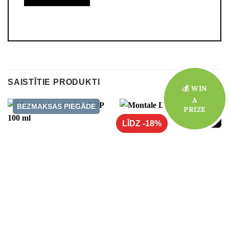
SAISTĪTIE PRODUKTI
💰 WIN
💰 WIN
A
A
BEZMAKSAS PIEGĀDE
PRIZE
PRIZE
TOP
LĪDZ -18%