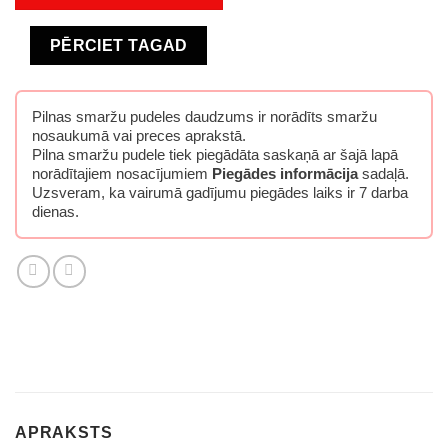
PĒRCIET TAGAD
Pilnas smaržu pudeles daudzums ir norādīts smaržu
nosaukumā vai preces aprakstā.
Pilna smaržu pudele tiek piegādāta saskaņā ar šajā lapā
norādītajiem nosacījumiem
Piegādes informācija
sadaļā.
Uzsveram, ka vairumā gadījumu piegādes laiks ir 7 darba
dienas.
APRAKSTS