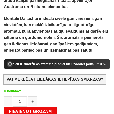
arābu kafijas pasniegšanas rituāla, apvienojot
Austrumu un Rietumu elementus.
Montale Dallachaï
ir ideāla izvēle gan vīriešiem, gan
sievietēm, kas meklē izteiksmīgu un ilgnoturīgu
aromātu, kurā apvienojas augļu svaigums ar garšvielu
siltumu un gardumu notīm.
Šis aromāts ir piemērots
gan ikdienas lietošanai, gan īpašiem gadījumiem,
sniedzot pārliecības un izsmalcinātības sajūtu.
Šeit ir smaržu asistents! Spiediet un uzdodiet jautājumu
VAI MEKLĒJAT LIELĀKAS IETILPĪBAS SMARŽAS?
Ir noliktavā
Montale Dallachaï EDP 100 ml daudzums
PIEVIENOT GROZAM