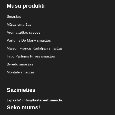
Mūsu produkti
Smaržas
Mājas smaržas
Aromatizētas sveces
Parfums De Marly smaržas
Maison Francis Kurkdjian smaržas
Initio Parfums Privés smaržas
Byredo smaržas
Montale smaržas
Sazinieties
E-pasts: info@tasteperfumes.lv.
Seko mums!