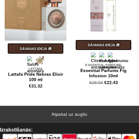
DĀVANAS IDEJA 🎁
DĀVANAS IDEJA 🎁
ESSENTIAL PARFUMS
LATTAFA
Essential Parfums Fig
Lattafa Pride Nebras Elixir
Infusion 10ml
100 ml
Original
Current
€
28.04
€
22.43
€
31.32
price
price
was:
is:
€28.04.
€22.43.
Atpakaļ uz augšu
Izrakstīšanās: