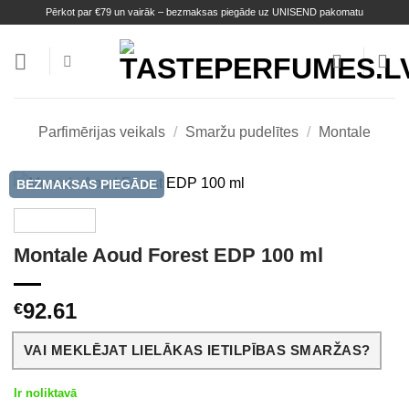
Skip
Pērkot par €79 un vairāk – bezmaksas piegāde uz UNISEND pakomatu
to
content
Parfimērijas veikals
/
Smaržu pudelītes
/
Montale
BEZMAKSAS PIEGĀDE
Montale Aoud Forest EDP 100 ml
92.61
€
VAI MEKLĒJAT LIELĀKAS IETILPĪBAS SMARŽAS?
Ir noliktavā