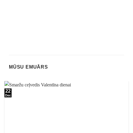
MŪSU EMUĀRS
22
Dec