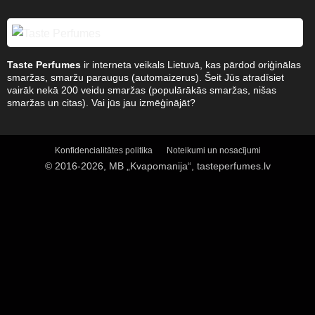
Taste Perfumes
ir interneta veikals Lietuvā, kas pārdod oriģinālas
smaržas, smaržu paraugus (automaizerus). Šeit Jūs atradīsiet
vairāk nekā 200 veidu smaržas (populārākās smaržas, nišas
smaržas un citas). Vai jūs jau izmēģinājāt?
Konfidencialitātes politika
Noteikumi un nosacījumi
© 2016-2026, MB „Kvapomanija“, tasteperfumes.lv