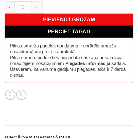
Montale Aoud Forest EDP 100 ml daudzums
PIEVIENOT GROZAM
PĒRCIET TAGAD
Pilnas smaržu pudeles daudzums ir norādīts smaržu
nosaukumā vai preces aprakstā.
Pilna smaržu pudele tiek piegādāta saskaņā ar šajā lapā
norādītajiem nosacījumiem
Piegādes informācija
sadaļā.
Uzsveram, ka vairumā gadījumu piegādes laiks ir 7 darba
dienas.
PIEGĀDES INFORMĀCIJA