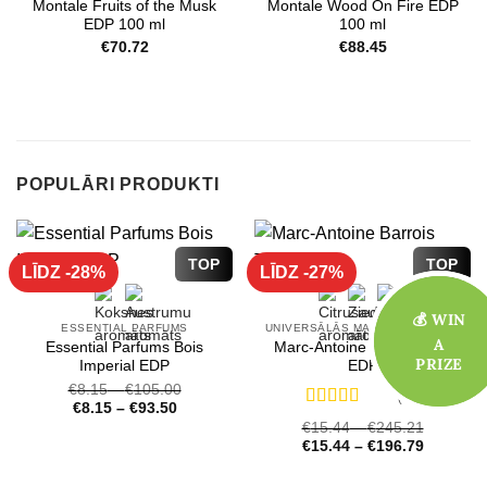
Montale Fruits of the Musk
Montale Wood On Fire EDP
EDP 100 ml
100 ml
€
70.72
€
88.45
POPULĀRI PRODUKTI
TOP
TOP
LĪDZ -28%
LĪDZ -27%
💰 WIN
💰 WIN
ESSENTIAL PARFUMS
UNIVERSĀLĀS MARC-ANTOINE BARROIS SMARŽAS
A
A
Essential Parfums Bois
Marc-Antoine Barrois Tilia
PRIZE
PRIZE
Imperial EDP
EDP
€
8.15
–
€
105.00
(39)
€
8.15
–
€
93.50
Novērtēts
€
15.44
–
€
245.21
ar
4.72
no 5
€
15.44
–
€
196.79