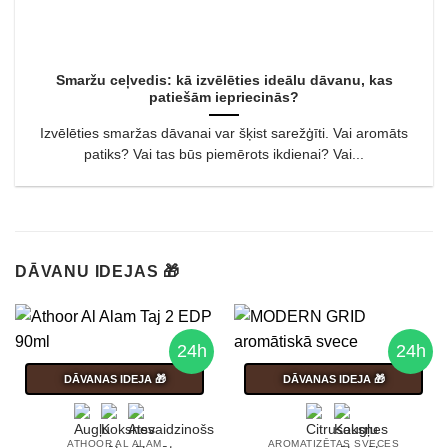
Smaržu ceļvedis: kā izvēlēties ideālu dāvanu, kas
patiešām iepriecinās?
Izvēlēties smaržas dāvanai var šķist sarežģīti. Vai aromāts
patiks? Vai tas būs piemērots ikdienai? Vai...
DĀVANU IDEJAS 🎁
24h
24h
DĀVANAS IDEJA 🎁
DĀVANAS IDEJA 🎁
ATHOOR AL ALAM
AROMATIZĒTAS SVECES