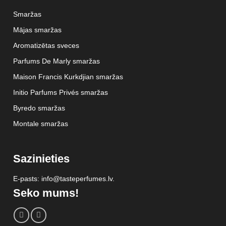
Smaržas
Mājas smaržas
Aromatizētas sveces
Parfums De Marly smaržas
Maison Francis Kurkdjian smaržas
Initio Parfums Privés smaržas
Byredo smaržas
Montale smaržas
Sazinieties
E-pasts: info@tasteperfumes.lv.
Seko mums!