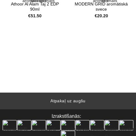
Athoor Al Alam Taj 2 EDP
MODERN GRID aromātiskā
90ml
svece
€
51.50
€
20.20
Atpakaļ uz augšu
Izrakstīšanās: