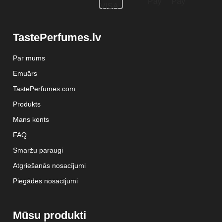
TastePerfumes.lv
Par mums
Emuārs
TastePerfumes.com
Produkts
Mans konts
FAQ
Smaržu paraugi
Atgriešanās nosacījumi
Piegādes nosacījumi
Mūsu produkti