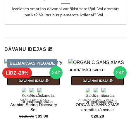
Izvēlēties smaržas dāvanai var šķist sarežģīti. Vai aromāts
patiks? Vai tas būs piemērots ikdienai? Vai...
DĀVANU IDEJAS 🎁
BEZMAKSAS PIEGĀDE
24h
24h
LĪDZ -29%
DĀVANAS IDEJA 🎁
DĀVANAS IDEJA 🎁
ARĀBU SMARŽAS
AROMATIZĒTAS SVECES
Arabian Spring Discovery
ORGANIC SANS XMAS
Set
aromātiskā svece
Original
Current
€
125.00
€
89.00
€
20.20
price
price
was:
is:
€125.00.
€89.00.