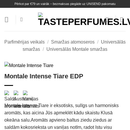
Skip
Pērkot par €79 un vairāk – bezmaksas piegāde uz UNISEND pakomatu
to
content
Parfimērijas veikals
/
Smaržas atomoseros
/
Universālās
smaržas
/
Universālās Montale smaržas
Montale Intense Tiare EDP
Montale Intense Tiare ir eksotisks, sulīgs un harmonisks
aromāts, kas aicina Jūs apmeklēt kādu skaistu Klusā
okeāna salu.Aromāts apvieno baltus ziedu ziedus ar
saldām kokosrieksta un vaniļas notīm, radot īstu visu