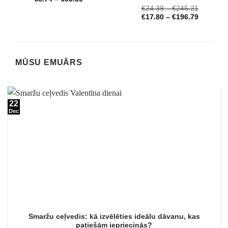
Novērtēts
€
24.39
–
€
245.21
ar
4.72
no 5
€
17.80
–
€
196.79
MŪSU EMUĀRS
22
Dec
Smaržu ceļvedis: kā izvēlēties ideālu dāvanu, kas
patiešām iepriecinās?