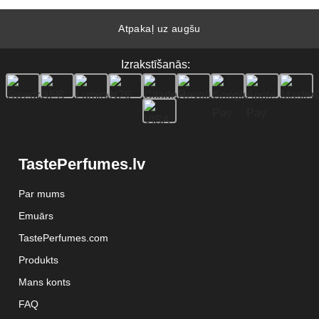
Atpakaļ uz augšu
Izrakstīšanās:
TastePerfumes.lv
Par mums
Emuārs
TastePerfumes.com
Produkts
Mans konts
FAQ