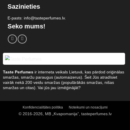
Sazinieties
E-pasts: info@tasteperfumes.lv.
Seko mums!
Taste Perfumes
ir interneta veikals Lietuvā, kas pārdod oriģinālas
smaržas, smaržu paraugus (automaizerus). Šeit Jūs atradīsiet
vairāk nekā 200 veidu smaržas (populārākās smaržas, nišas
smaržas un citas). Vai jūs jau izmēģinājāt?
Konfidencialitātes politika
Noteikumi un nosacījumi
© 2016-2026, MB „Kvapomanija“, tasteperfumes.lv