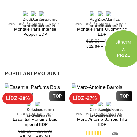
UNIVERSĀLĀS MONTALE SMARŽAS
UNIVERSĀLĀS MONTALE SMARŽAS
Montale Paris Intense
Montale Paris Oudmazing
Pepper EDP
EDP
€
15.05
–
€
37.08
💰 WIN
💰 WIN
€
12.04
–
€
29.66
A
A
PRIZE
PRIZE
POPULĀRI PRODUKTI
TOP
TOP
LĪDZ -28%
LĪDZ -27%
ESSENTIAL PARFUMS
UNIVERSĀLĀS MARC-ANTOINE BARROIS SMARŽAS
Essential Parfums Bois
Marc-Antoine Barrois Tilia
Imperial EDP
EDP
€
12.13
–
€
105.00
(39)
€
8.74
–
€
93.50