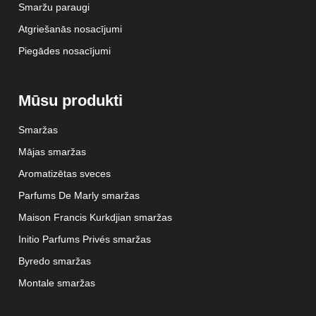
Smaržu paraugi
Atgriešanās nosacījumi
Piegādes nosacījumi
Mūsu produkti
Smaržas
Mājas smaržas
Aromatizētas sveces
Parfums De Marly smaržas
Maison Francis Kurkdjian smaržas
Initio Parfums Privés smaržas
Byredo smaržas
Montale smaržas