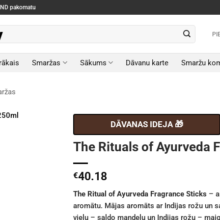
SEND pakomatu
PI
rākais
Smaržas
Sākums
Dāvanu karte
Smaržu kom
aržas
DĀVANAS IDEJA 🎁
The Rituals of Ayurveda 
40.18
€
The Ritual of Ayurveda Fragrance Sticks
– a
aromātu. Mājas aromāts ar Indijas rožu un s
vielu – saldo mandeļu un Indijas rožu – mai