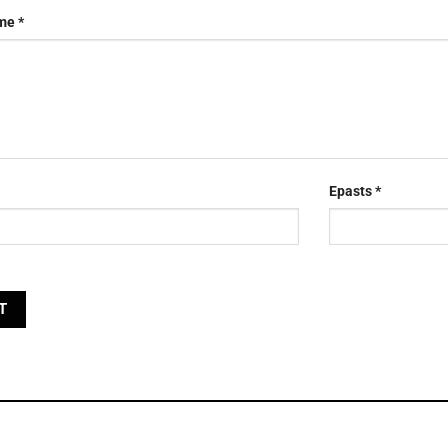
sme
*
Epasts
*