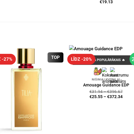
€
19.13
TOP
Z -27%
LĪDZ -20%
GADA POPULĀRĀKAIS 🔥
NIŠINIAI KVEPALAI
Amouage Guidance EDP
€
31.94
–
€
396.67
€
25.55
–
€
372.34