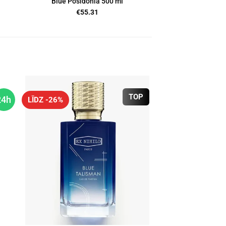
Blue Posidonia 500 ml
€
55.31
TOP
24h
LĪDZ -26%