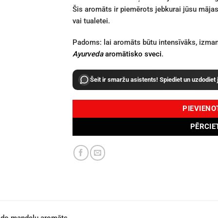
Šis aromāts ir piemērots jebkurai jūsu mājas t
vai tualetei.
Padoms: lai aromāts būtu intensīvāks, izma
Ayurveda
aromātisko sveci
.
Šeit ir smaržu asistents! Spiediet un uzdodiet
PIEVIEN
PĒRCIE
aldo mandeļu aromāts.