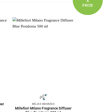
A
A
PRIZE
PRIZE
wer
MĀJAS SMARŽAS
Millefiori Milano Fragrance Diffuser