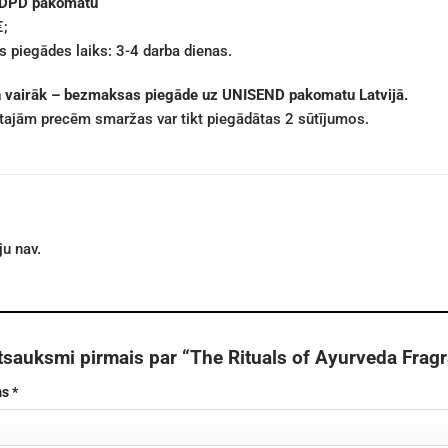
 DPD pakomatu
€;
 piegādes laiks: 3-4 darba dienas.
n vairāk – bezmaksas piegāde uz UNISEND pakomatu Latvijā.
ētajām precēm smaržas var tikt piegādātas 2 sūtījumos.
u nav.
tsauksmi pirmais par “The Rituals of Ayurveda Frag
ms
*