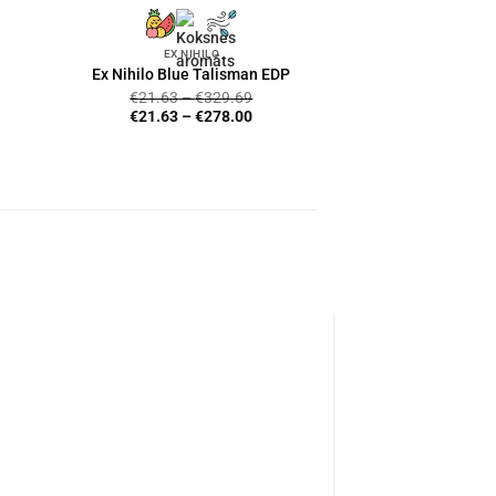
EX NIHILO
Ex Nihilo Blue Talisman EDP
€
21.63
–
€
329.69
€
21.63
–
€
278.00