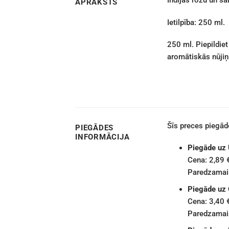
APRAKSTS
Ietilpība: 250 ml.
250 ml. Piepildie
aromātiskās nūjiņa
Šīs preces piegā
PIEGĀDES
INFORMĀCIJA
Piegāde uz
Cena: 2,89 
Paredzamais
Piegāde uz
Cena: 3,40 
Paredzamais