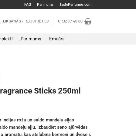
FAQ
Par mums
TastePerfumes.com
ETEIKŠANĀS / REĢISTRĒTIES
GROZS /
€
0.00
plekti
Par mums
Emuārs
Fragrance Sticks 250ml
r Indijas rožu un saldo mandeļu eļļas
aldo mandeļu eļļu. Izbaudiet seno ajūrvēdas
go aromātu, kas atslābina ķermeni un dvēseli.