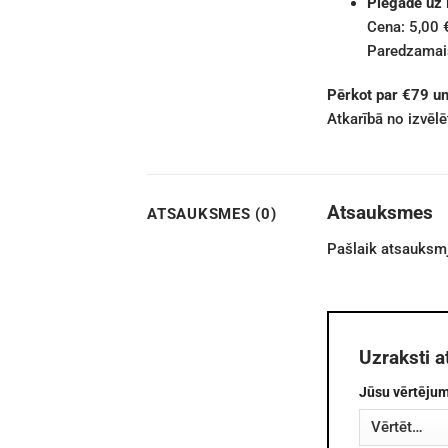
Piegāde uz
Cena: 5,00 
Paredzamais
Pērkot par €79 u
Atkarībā no izvēl
Atsauksmes
ATSAUKSMES (0)
Pašlaik atsauksmj
Uzraksti a
Jūsu vērtēju