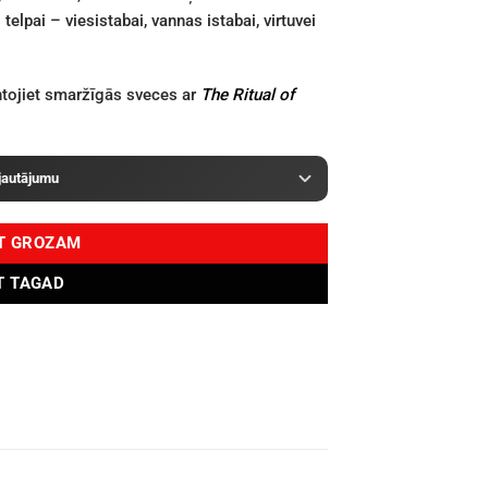
elpai – viesistabai, vannas istabai, virtuvei
ntojiet smaržīgās sveces ar
The Ritual of
 jautājumu
OT GROZAM
T TAGAD