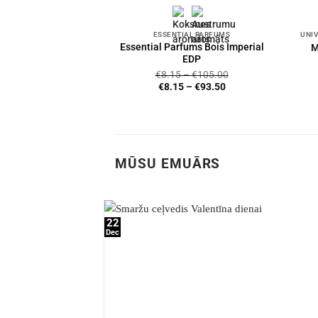
ESSENTIAL PARFUMS
Essential Parfums Bois Imperial
M
EDP
€
8.15
–
€
105.00
€
8.15
–
€
93.50
MŪSU EMUĀRS
22
Dec