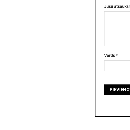
Jūsu atsauk
Vārds
*