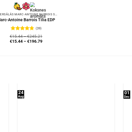
UNIVERSĀLĀS MARC-ANTOINE BARROIS SMARŽAS
arc-Antoine Barrois Tilia EDP
(39)
Novērtēts
€
15.44
–
€
245.21
ar
4.72
no
€
15.44
–
€
196.79
5
24
01
Aug
Dec