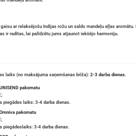
t gaisu ar relaksējošu Indijas rožu un saldo mandeļu eļļas aromātu
s ir radītas, lai palīdzētu jums atjaunot iekšējo harmoniju.
des laiks (no maksājuma saņemšanas brīža):
2-3 darba dienas.
 UNISEND pakomatu
€;
 piegādes laiks: 3-4 darba dienas.
 Omniva pakomatu
€;
 piegādeslaiks: 3-4 darba dienas.