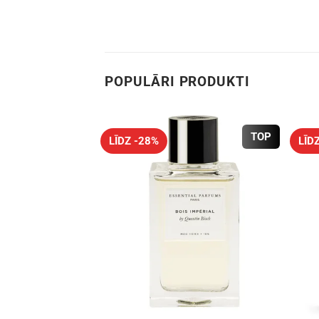
POPULĀRI PRODUKTI
TOP
LĪDZ -28%
LĪD