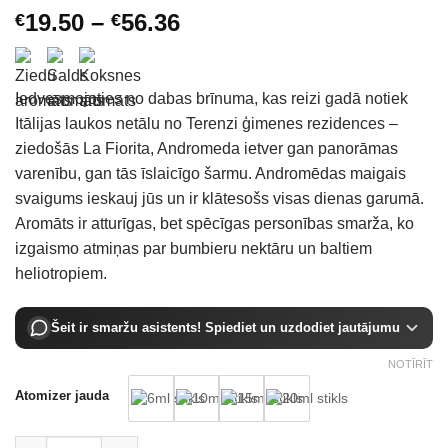
Price
19.50
–
56.36
€
€
range:
€19.50
through
Iedvesmojoties no dabas brīnuma, kas reizi gadā notiek
€56.36
Itālijas laukos netālu no Terenzi ģimenes rezidences –
ziedošās La Fiorita, Andromeda ietver gan panorāmas
varenību, gan tās īslaicīgo šarmu. Andromēdas maigais
svaigums ieskauj jūs un ir klātesošs visas dienas garumā.
Aromāts ir atturīgas, bet spēcīgas personības smarža, ko
izgaismo atmiņas par bumbieru nektāru un baltiem
heliotropiem.
Šeit ir smaržu asistents! Spiediet un uzdodiet jautājumu
NOTĪRĪT
Atomizer jauda
Tiziana Terenzi Andromeda Extrait De Parfum daudzums