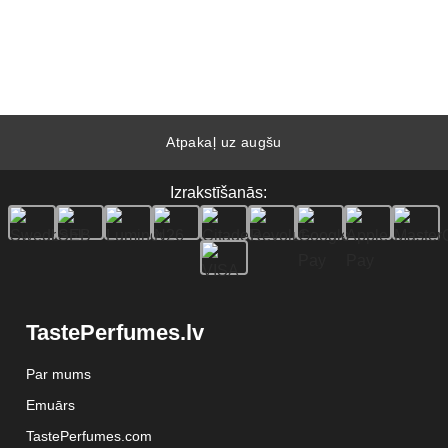
Atpakaļ uz augšu
Izrakstīšanās:
TastePerfumes.lv
Par mums
Emuārs
TastePerfumes.com