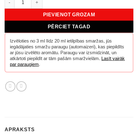
PIEVIENOT GROZAM
PĒRCIET TAGAD
Izvēloties no 3 ml līdz 20 ml ietilpības smaržas, jūs
iegādājaties smaržu paraugu (automaizeri), kas piepildīts
ar jūsu izvēlēto aromātu. Paraugu var izsmidzināt, un
atkārtoti piepildīt ar tām pašām smaržvielām.
Lasīt vairāk
par paraugiem
.
APRAKSTS