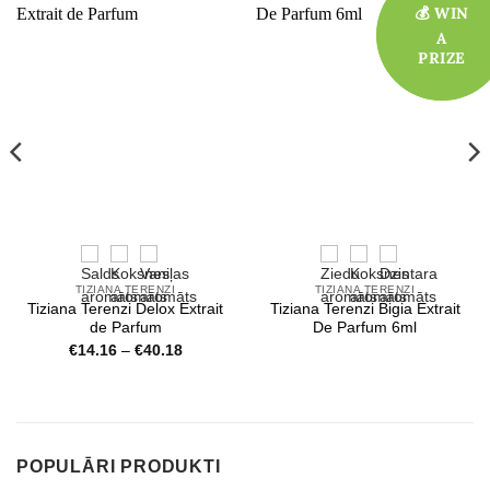
💰 WIN
💰 WIN
A
A
PRIZE
PRIZE
TIZIANA TERENZI
TIZIANA TERENZI
Tiziana Terenzi Delox Extrait
Tiziana Terenzi Bigia Extrait
de Parfum
De Parfum 6ml
Price
€
14.16
–
€
40.18
range:
€14.16
through
6
€40.18
POPULĀRI PRODUKTI