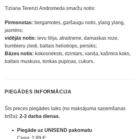
Tiziana Terenzi Andromeda smaržu notis:
Pirmsnotas:
bergamotes, garšaugu notis, ylang ylang,
jasmīns;
vidējās notis:
ievu lilija, atraitnene, damaskas roze,
bumbieru ziedi, baltais heliotrops, persiks;
Bāzes notis:
kokosrieksts, dzintars, vaniļa, kašmira koks,
baltais muskuss, tonkas pupiņas, cukurs.
PIEGĀDES INFORMĀCIJA
Šīs preces piegādes laiks (no maksājuma saņemšanas
brīža):
2-3 darba dienas.
Piegāde uz UNISEND pakomatu
Cena: 2,89 €;