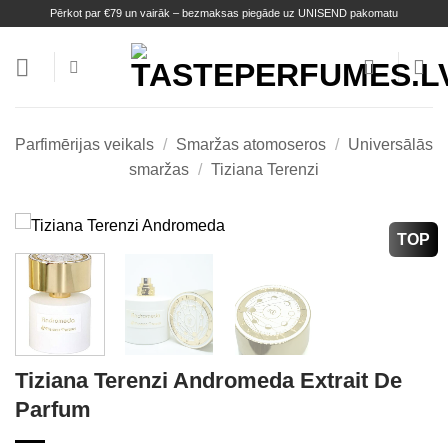
Skip
Pērkot par €79 un vairāk – bezmaksas piegāde uz UNISEND pakomatu
to
content
Parfimērijas veikals
/
Smaržas atomoseros
/
Universālās
smaržas
/
Tiziana Terenzi
TOP
Tiziana Terenzi Andromeda Extrait De
Parfum