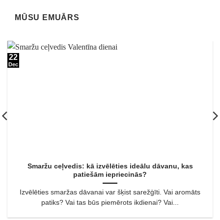
MŪSU EMUĀRS
22
Dec
Smaržu ceļvedis: kā izvēlēties ideālu dāvanu, kas
patiešām iepriecinās?
Izvēlēties smaržas dāvanai var šķist sarežģīti. Vai aromāts
patiks? Vai tas būs piemērots ikdienai? Vai...