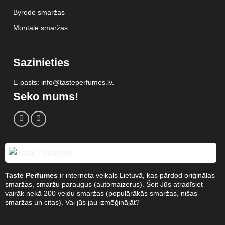
Byredo smaržas
Montale smaržas
Sazinieties
E-pasts: info@tasteperfumes.lv.
Seko mums!
Taste Perfumes
ir interneta veikals Lietuvā, kas pārdod oriģinālas
smaržas, smaržu paraugus (automaizerus). Šeit Jūs atradīsiet
vairāk nekā 200 veidu smaržas (populārākās smaržas, nišas
smaržas un citas). Vai jūs jau izmēģinājāt?