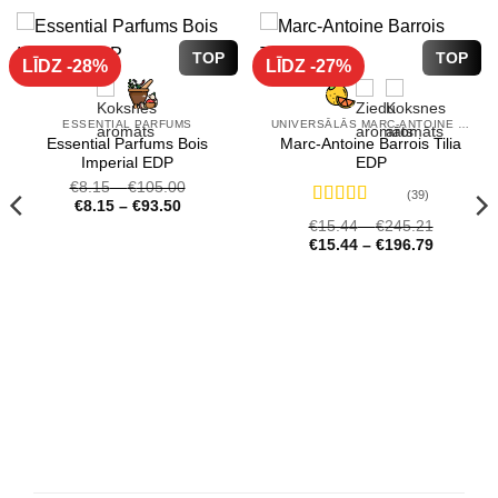
TOP
TOP
LĪDZ -28%
LĪDZ -27%
ESSENTIAL PARFUMS
UNIVERSĀLĀS MARC-ANTOINE BARROIS SMARŽAS
Essential Parfums Bois
Marc-Antoine Barrois Tilia
Imperial EDP
EDP
€
8.15
–
€
105.00
(39)
€
8.15
–
€
93.50
Novērtēts
€
15.44
–
€
245.21
ar
4.72
no 5
€
15.44
–
€
196.79