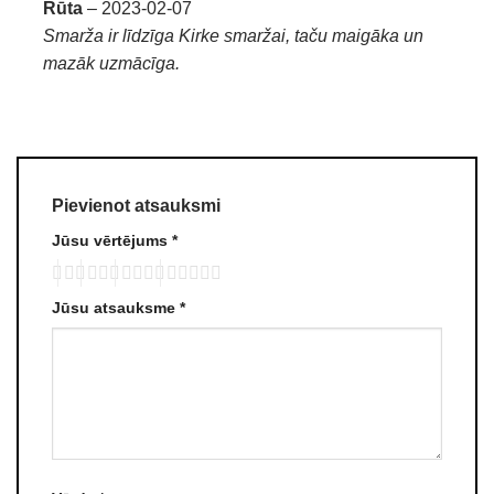
Novērtēts ar
Rūta
–
2023-02-07
5
no 5
Smarža ir līdzīga Kirke smaržai, taču maigāka un
mazāk uzmācīga.
Pievienot atsauksmi
Jūsu vērtējums
*
Jūsu atsauksme
*