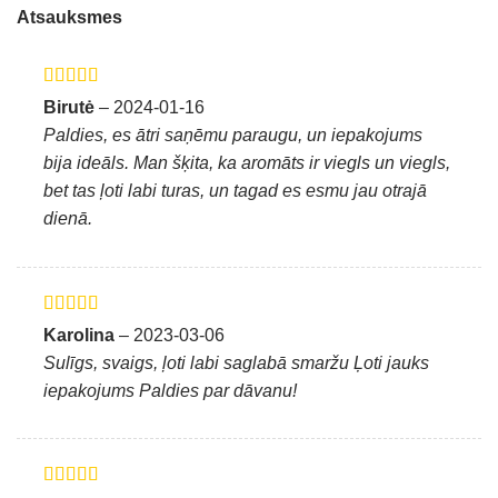
Atsauksmes
Novērtēts ar
Birutė
–
2024-01-16
5
no 5
Paldies, es ātri saņēmu paraugu, un iepakojums
bija ideāls. Man šķita, ka aromāts ir viegls un viegls,
bet tas ļoti labi turas, un tagad es esmu jau otrajā
dienā.
Novērtēts ar
Karolina
–
2023-03-06
5
no 5
Sulīgs, svaigs, ļoti labi saglabā smaržu Ļoti jauks
iepakojums Paldies par dāvanu!