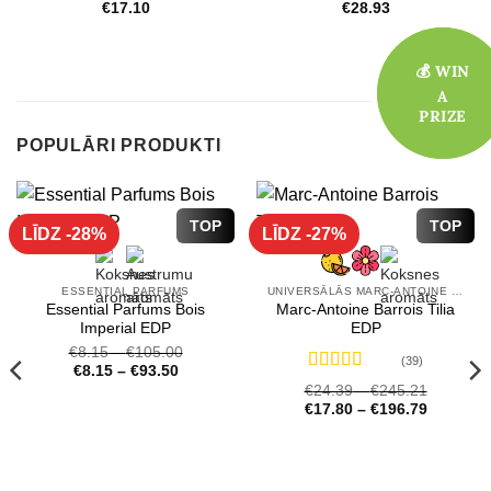
€
17.10
€
28.93
💰 WIN
💰 WIN
A
A
PRIZE
PRIZE
POPULĀRI PRODUKTI
TOP
TOP
LĪDZ -28%
LĪDZ -27%
ESSENTIAL PARFUMS
UNIVERSĀLĀS MARC-ANTOINE BARROIS SMARŽAS
Essential Parfums Bois
Marc-Antoine Barrois Tilia
Imperial EDP
EDP
€
8.15
–
€
105.00
(39)
€
8.15
–
€
93.50
Novērtēts
€
24.39
–
€
245.21
ar
4.72
no 5
€
17.80
–
€
196.79