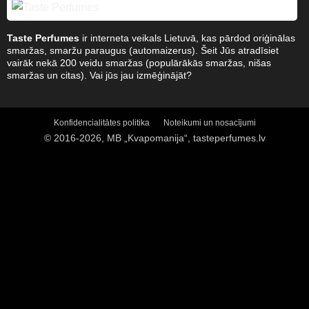
Taste Perfumes
ir interneta veikals Lietuvā, kas pārdod oriģinālas
smaržas, smaržu paraugus (automaizerus). Šeit Jūs atradīsiet
vairāk nekā 200 veidu smaržas (populārākās smaržas, nišas
smaržas un citas). Vai jūs jau izmēģinājāt?
Konfidencialitātes politika
Noteikumi un nosacījumi
© 2016-2026, MB „Kvapomanija“, tasteperfumes.lv