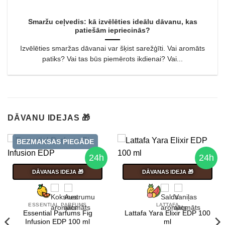
Smaržu ceļvedis: kā izvēlēties ideālu dāvanu, kas
patiešām iepriecinās?
Izvēlēties smaržas dāvanai var šķist sarežģīti. Vai aromāts
patiks? Vai tas būs piemērots ikdienai? Vai...
DĀVANU IDEJAS 🎁
BEZMAKSAS PIEGĀDE
24h
24h
DĀVANAS IDEJA 🎁
DĀVANAS IDEJA 🎁
ESSENTIAL PARFUMS
LATTAFA
Essential Parfums Fig
Lattafa Yara Elixir EDP 100
Infusion EDP 100 ml
ml