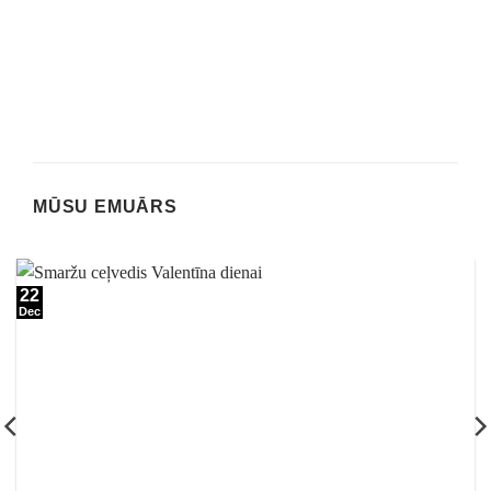
MŪSU EMUĀRS
22
Dec