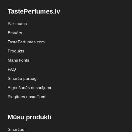
TastePerfumes.lv
Par mums
Emuārs
TastePerfumes.com
Produkts
Mans konts
FAQ
Smaržu paraugi
Atgriešanās nosacījumi
Piegādes nosacījumi
Mūsu produkti
Smaržas