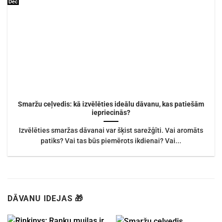
Dec
Smaržu ceļvedis: kā izvēlēties ideālu dāvanu, kas patiešām
iepriecinās?
Izvēlēties smaržas dāvanai var šķist sarežģīti. Vai aromāts
patiks? Vai tas būs piemērots ikdienai? Vai...
DĀVANU IDEJAS 🎁