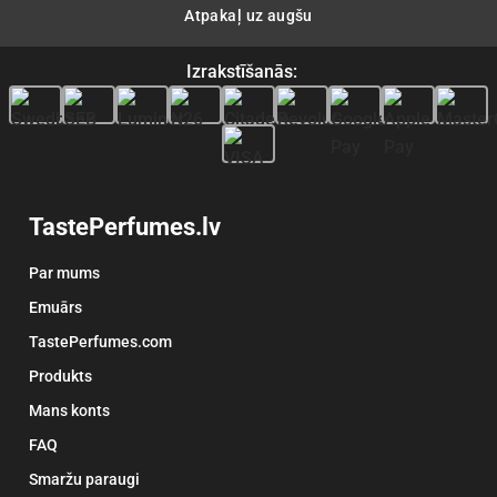
Atpakaļ uz augšu
Izrakstīšanās:
TastePerfumes.lv
Par mums
Emuārs
TastePerfumes.com
Produkts
Mans konts
FAQ
Smaržu paraugi