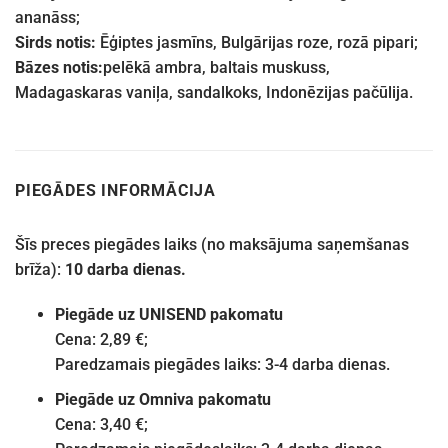
ananāss;
Sirds notis:
Ēģiptes jasmīns, Bulgārijas roze, rozā pipari;
Bāzes notis:
pelēkā ambra, baltais muskuss,
Madagaskaras vaniļa, sandalkoks, Indonēzijas pačūlija.
PIEGĀDES INFORMĀCIJA
Šīs preces piegādes laiks (no maksājuma saņemšanas
brīža):
10 darba dienas.
Piegāde uz UNISEND pakomatu
Cena: 2,89 €;
Paredzamais piegādes laiks: 3-4 darba dienas.
Piegāde uz Omniva pakomatu
Cena: 3,40 €;