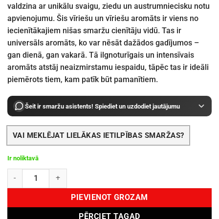
valdzina ar unikālu svaigu, ziedu un austrumniecisku notu
apvienojumu. Šis vīriešu un vīriešu aromāts ir viens no
iecienītākajiem nišas smaržu cienītāju vidū. Tas ir
universāls aromāts, ko var nēsāt dažādos gadījumos –
gan dienā, gan vakarā. Tā ilgnoturīgais un intensīvais
aromāts atstāj neaizmirstamu iespaidu, tāpēc tas ir ideāli
piemērots tiem, kam patīk būt pamanītiem.
Šeit ir smaržu asistents! Spiediet un uzdodiet jautājumu
VAI MEKLĒJAT LIELĀKAS IETILPĪBAS SMARŽAS?
Ir noliktavā
Xerjoff Accento EDP 50 ml daudzums
PIEVIENOT GROZAM
PĒRCIET TAGAD