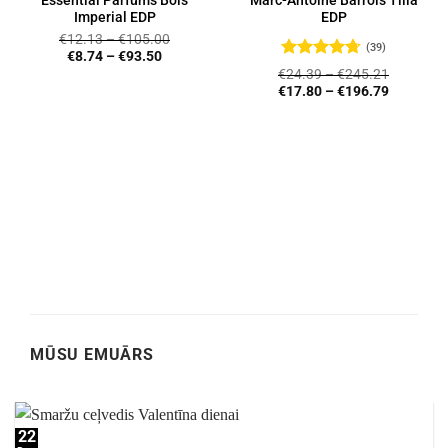
Essential Parfums Bois
Marc-Antoine Barrois Tilia
Imperial EDP
EDP
€
12.13
–
€
105.00
(39)
€
8.74
–
€
93.50
Novērtēts
€
24.39
–
€
245.21
ar
4.72
no
€
17.80
–
€
196.79
5
MŪSU EMUĀRS
22