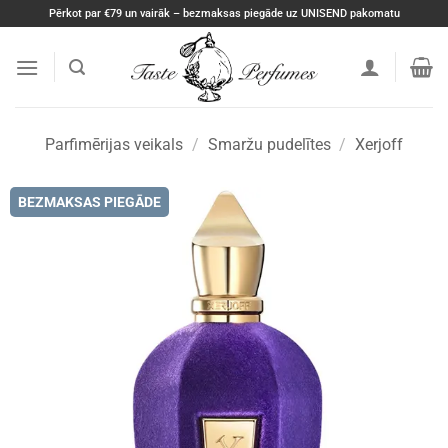
Skip
Pērkot par €79 un vairāk – bezmaksas piegāde uz UNISEND pakomatu
to
content
Parfimērijas veikals
/
Smaržu pudelītes
/
Xerjoff
BEZMAKSAS PIEGĀDE