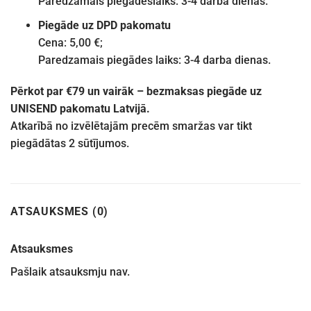
Paredzamais piegādeslaiks: 3-4 darba dienas.
Piegāde uz DPD pakomatu
Cena: 5,00 €;
Paredzamais piegādes laiks: 3-4 darba dienas.
Pērkot par €79 un vairāk – bezmaksas piegāde uz
UNISEND pakomatu Latvijā.
Atkarībā no izvēlētajām precēm smaržas var tikt
piegādātas 2 sūtījumos.
ATSAUKSMES (0)
Atsauksmes
Pašlaik atsauksmju nav.