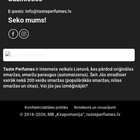
E-pasts: info@tasteperfumes.lv.
Seko mums!
Taste Perfumes
ir interneta veikals Lietuvā, kas pārdod oriģinālas
smaržas, smaržu paraugus (automaizerus). Šeit Jūs atradīsiet
vairāk nekā 200 veidu smaržas (populārākās smaržas, nišas
smaržas un citas). Vai jūs jau izmēģinājāt?
Konfidencialitātes politika
Noteikumi un nosacījumi
© 2016-2026, MB „Kvapomanija“, tasteperfumes.lv