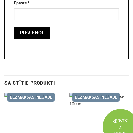
Epasts
*
SAISTĪTIE PRODUKTI
BEZMAKSAS PIEGĀDE
BEZMAKSAS PIEGĀDE
💰 WIN
💰 WIN
A
A