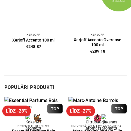
PRIZE
PRIZE
XERJOFF
XERJOFF
Xerjoff Accento Overdose
Xerjoff Accento 100 ml
100 ml
€
248.87
€
289.18
POPULĀRI PRODUKTI
TOP
TOP
LĪDZ -28%
LĪDZ -27%
ESSENTIAL PARFUMS
UNIVERSĀLĀS MARC-ANTOINE BARROIS SMARŽAS