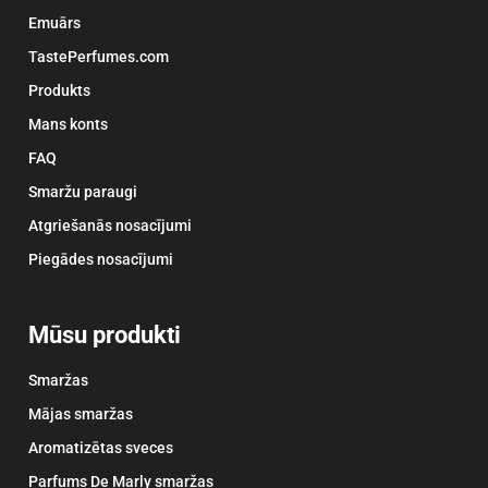
Emuārs
TastePerfumes.com
Produkts
Mans konts
FAQ
Smaržu paraugi
Atgriešanās nosacījumi
Piegādes nosacījumi
Mūsu produkti
Smaržas
Mājas smaržas
Aromatizētas sveces
Parfums De Marly smaržas