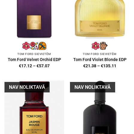
TOM FORD SIEVIETĒM
TOM FORD SIEVIETĒM
Tom Ford Velvet Orchid EDP
Tom Ford Violet Blonde EDP
Price
Price
€
17.12
–
€
57.07
€
21.38
–
€
135.11
range:
range:
€17.12
€21.38
through
through
€57.07
€135.11
NAV NOLIKTAVĀ
NAV NOLIKTAVĀ