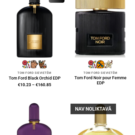
TOM FORD SIEVIETĒM
TOM FORD SIEVIETĒM
Tom Ford Noir pour Femme
Tom Ford Black Orchid EDP
EDP
Price
€
10.23
–
€
160.85
range:
€10.23
through
€160.85
NAV NOLIKTAVĀ