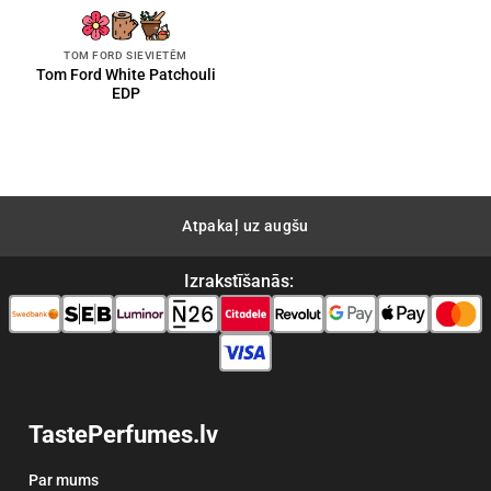
TOM FORD SIEVIETĒM
Tom Ford White Patchouli
EDP
Atpakaļ uz augšu
Izrakstīšanās:
TastePerfumes.lv
Par mums