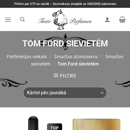
Skip
Pērkot par €79 un vairāk – bezmaksas piegāde uz UNISEND pakomatu
to
content
TOM FORD SIEVIETĒM
Parfimērijas veikals
/
Smaržas atomoseros
/
Smaržas
sievietēm
/
Tom Ford sievietēm
FILTRS
TOP