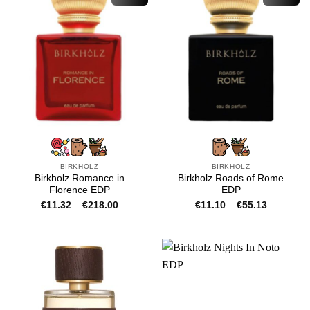
BIRKHOLZ
BIRKHOLZ
Birkholz Romance in
Birkholz Roads of Rome
Florence EDP
EDP
Price
Price
€
11.32
–
€
218.00
€
11.10
–
€
55.13
range:
range:
€11.32
€11.10
through
through
€218.00
€55.13