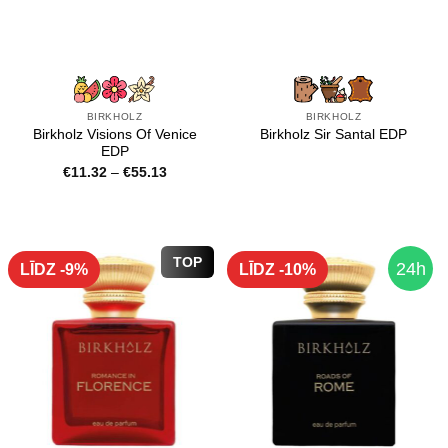
BIRKHOLZ
BIRKHOLZ
Birkholz Visions Of Venice
Birkholz Sir Santal EDP
EDP
Price
€
11.32
–
€
55.13
range:
€11.32
through
€55.13
TOP
24h
LĪDZ -9%
LĪDZ -10%