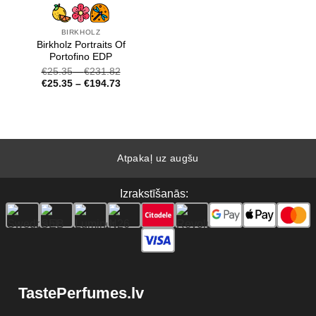
BIRKHOLZ
Birkholz Portraits Of
Portofino EDP
€
25.35
–
€
231.82
€
25.35
–
€
194.73
Atpakaļ uz augšu
Izrakstīšanās:
TastePerfumes.lv