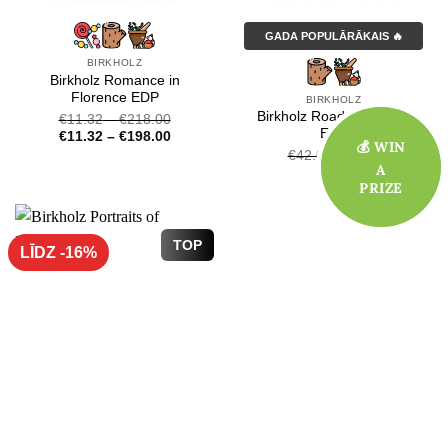
GADA POPULĀRĀKAIS 🔥
BIRKHOLZ
Birkholz Romance in
Florence EDP
BIRKHOLZ
Birkholz Roads of Rome
€
11.32
–
€
218.00
EDP
€
11.32
–
€
198.00
💰 WIN
💰 WIN
Original
Current
€
42.00
€
38.00
A
A
price
price
PRIZE
PRIZE
was:
is:
€42.00.
€38.00.
TOP
LĪDZ -16%