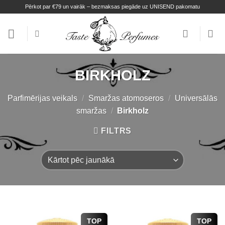
Skip
Pērkot par €79 un vairāk – bezmaksas piegāde uz UNISEND pakomatu
to
content
BIRKHOLZ
Parfimērijas veikals
/
Smaržas atomoseros
/
Universālās
smaržas
/
Birkholz
FILTRS
TOP
TOP