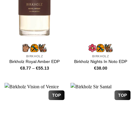
BIRKHOLZ
BIRKHOLZ
Birkholz Royal Amber EDP
Birkholz Nights In Noto EDP
Price
€
8.77
–
€
55.13
€
38.00
range:
€8.77
through
€55.13
TOP
TOP