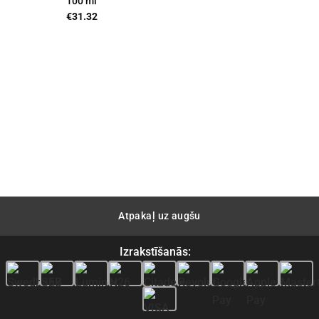
100 ml
€
31.32
Atpakaļ uz augšu
Izrakstīšanās: