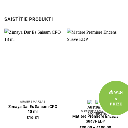
SAISTĪTIE PRODUKTI
💰 WIN
💰 WIN
A
A
ARĀBU SMARŽAS
PRIZE
PRIZE
Zimaya Dar Es Salaam CPO
18 ml
MATIERE PREMIERE
Matiere Premiere Encens
€
16.31
Suave EDP
Price
€
30.00
–
€
100.00