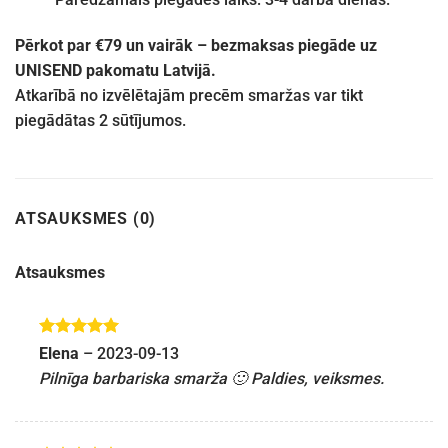
Pērkot par €79 un vairāk – bezmaksas piegāde uz
UNISEND pakomatu Latvijā.
Atkarībā no izvēlētajām precēm smaržas var tikt
piegādātas 2 sūtījumos.
ATSAUKSMES (0)
Atsauksmes
Novērtēts
Elena
–
2023-09-13
ar
5
no 5
Pilnīga barbariska smarža 🙂 Paldies, veiksmes.