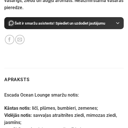
vasarīgs, ziedu un augļu aromāts. Neaizmirstama vasaras
pieredze.
Šeit ir smaržu asistents! Spiediet un uzdodiet jautājumu
APRAKSTS
Escada Ocean Lounge smaržu notis:
Kāstas notis:
ličī, plūmes, bumbieri, zemenes;
Vidējās notis:
savvaļas atraitnītes ziedi, mimozas ziedi,
jasmīns;