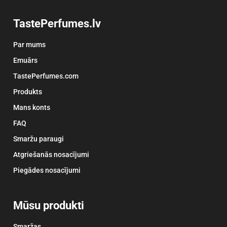
TastePerfumes.lv
Par mums
Emuārs
TastePerfumes.com
Produkts
Mans konts
FAQ
Smaržu paraugi
Atgriešanās nosacījumi
Piegādes nosacījumi
Mūsu produkti
Smaržas