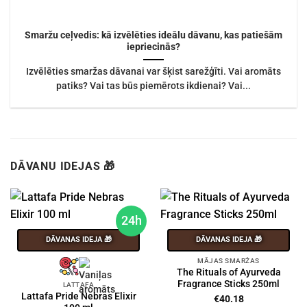
Smaržu ceļvedis: kā izvēlēties ideālu dāvanu, kas patiešām
iepriecinās?
Izvēlēties smaržas dāvanai var šķist sarežģīti. Vai aromāts
patiks? Vai tas būs piemērots ikdienai? Vai...
DĀVANU IDEJAS 🎁
24h
DĀVANAS IDEJA 🎁
DĀVANAS IDEJA 🎁
MĀJAS SMARŽAS
The Rituals of Ayurveda
Fragrance Sticks 250ml
LATTAFA
Lattafa Pride Nebras Elixir
€
40.18