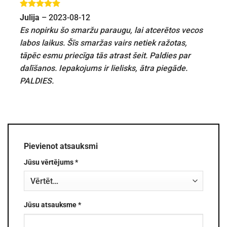
Novērtēts
Julija
–
2023-08-12
ar
5
no 5
Es nopirku šo smaržu paraugu, lai atcerētos vecos
labos laikus. Šīs smaržas vairs netiek ražotas,
tāpēc esmu priecīga tās atrast šeit. Paldies par
dalīšanos. Iepakojums ir lielisks, ātra piegāde.
PALDIES.
Pievienot atsauksmi
Jūsu vērtējums
*
Jūsu atsauksme
*