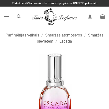
Skip
Pērkot par €79 un vairāk – bezmaksas piegāde uz UNISEND pakomatu
to
content
Parfimērijas veikals
/
Smaržas atomoseros
/
Smaržas
sievietēm
/
Escada