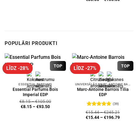
range:
€30.00
through
€100.00
POPULĀRI PRODUKTI
TOP
TOP
LĪDZ -28%
LĪDZ -27%
ESSENTIAL PARFUMS
UNIVERSĀLĀS MARC-ANTOINE BARROIS SMARŽAS
Essential Parfums Bois
Marc-Antoine Barrois Tilia
Imperial EDP
EDP
€
8.15
–
€
105.00
(39)
€
8.15
–
€
93.50
Novērtēts
€
15.44
–
€
245.21
ar
4.72
no
€
15.44
–
€
196.79
5