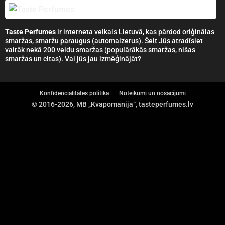
Taste Perfumes
ir interneta veikals Lietuvā, kas pārdod oriģinālas
smaržas, smaržu paraugus (automaizerus). Šeit Jūs atradīsiet
vairāk nekā 200 veidu smaržas (populārākās smaržas, nišas
smaržas un citas). Vai jūs jau izmēģinājāt?
Konfidencialitātes politika
Noteikumi un nosacījumi
© 2016-2026, MB „Kvapomanija“, tasteperfumes.lv