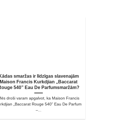
Kādas smaržas ir līdzīgas slavenajām
Maison Francis Kurkdjian „Baccarat
Rouge 540” Eau De Parfumsmaržām?
ēs droši varam apgalvot, ka Maison Francis
rkdjian „Baccarat Rouge 540” Eau De Parfum
–...