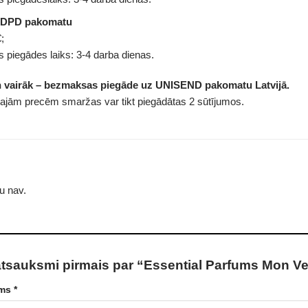
 DPD pakomatu
;
 piegādes laiks: 3-4 darba dienas.
n vairāk – bezmaksas piegāde uz UNISEND pakomatu Latvijā.
tajām precēm smaržas var tikt piegādātas 2 sūtījumos.
u nav.
atsauksmi pirmais par “Essential Parfums Mon V
ums
*