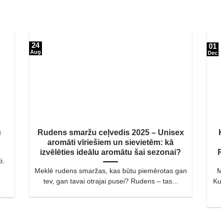
24
01
Aug
Dec
u
Rudens smaržu ceļvedis 2025 – Unisex
aromāti vīriešiem un sievietēm: kā
izvēlēties ideālu aromātu šai sezonai?
i.
Meklē rudens smaržas, kas būtu piemērotas gan
M
tev, gan tavai otrajai pusei? Rudens – tas...
Ku