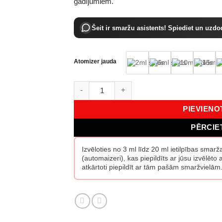
gadījumiem.
Šeit ir smaržu asistents! Spiediet un uzdo
Atomizer jauda
Essential Parfums Mon Vetiver EDP daudzu
PIEVIEN
PĒRCIE
Izvēloties no 3 ml līdz 20 ml ietilpības smar
(automaizeri), kas piepildīts ar jūsu izvēlēt
atkārtoti piepildīt ar tām pašām smaržvielām