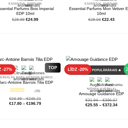
ESSENTIAL PARFUMS
ESSENTIAL PARFUMS
ssential Parfums Bois Imperial
Essential Parfums Mon Vetiver 
EDP 10ml
10ml
Original
Current
Original
Current
€
28.99
€
24.99
€
28.04
€
22.43
price
price
price
price
was:
is:
was:
is:
€28.99.
€24.99.
€28.04.
€22.43.
TOP
Z -27%
LĪDZ -20%
GADA POPULĀRĀKAIS 🔥
UNIVERSĀLĀS MARC-ANTOINE BARROIS SMARŽAS
arc-Antoine Barrois Tilia EDP
NIŠINIAI KVEPALAI
(39)
Amouage Guidance EDP
Novērtēts
€
24.39
–
€
245.21
€
31.94
–
€
396.67
ar
4.72
no 5
€
17.80
–
€
196.79
€
25.55
–
€
372.34