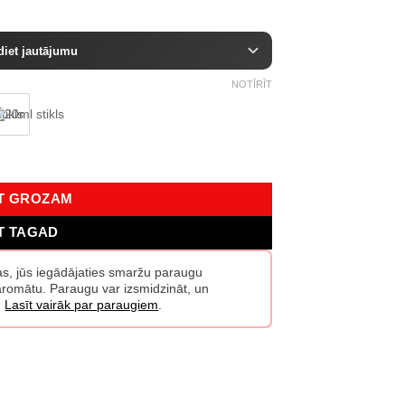
diet jautājumu
NOTĪRĪT
ms
OT GROZAM
T TAGAD
žas, jūs iegādājaties smaržu paraugu
o aromātu. Paraugu var izsmidzināt, un
.
Lasīt vairāk par paraugiem
.