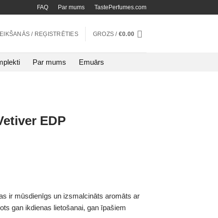
FAQ
Par mums
TastePerfumes.com
TEIKŠANĀS / REĢISTRĒTIES
GROZS /
€
0.00
plekti
Par mums
Emuārs
Vetiver EDP
as ir mūsdienīgs un izsmalcināts aromāts ar
ots gan ikdienas lietošanai, gan īpašiem