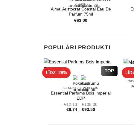
AJMAL
Ajmal Aristocrat Coastal Eau De
E
Parfum 75ml
€
63.00
POPULĀRI PRODUKTI
TOP
LĪDZ -28%
LĪD
M
ESSENTIAL PARFUMS
Essential Parfums Bois Imperial
EDP
€
12.13
–
€
105.00
€
8.74
–
€
93.50