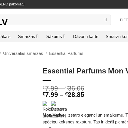
NISEND pakomatu
PIE
rākais
Smaržas
Sākums
Dāvanu karte
Smaržu kom
/
Universālās smaržas
/
Essential Parfums
Essential Parfums Mon 
7.99
–
36.06
€
€
7.99
–
28.85
€
€
Mon Vetiver
izstaro eleganci un smalkumu. T
spēcīgu koksnes raksturu. Tas ir ideāli piemēr