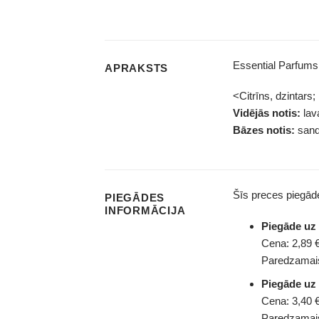
Essential Parfums
APRAKSTS
<Citrīns, dzintars;
Vidējās notis:
lav
Bāzes notis:
sanda
Šīs preces piegā
PIEGĀDES
INFORMĀCIJA
Piegāde u
Cena: 2,89 €
Paredzamais
Piegāde uz
Cena: 3,40 €
Paredzamais