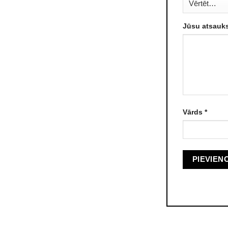
Jūsu atsau
Vārds
*