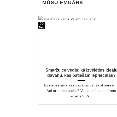
MŪSU EMUĀRS
22
Dec
Smaržu ceļvedis: kā izvēlēties ideāl
dāvanu, kas patiešām iepriecinās?
Izvēlēties smaržas dāvanai var šķist sarežģīt
Vai aromāts patiks? Vai tas būs piemērots
ikdienai? Vai...