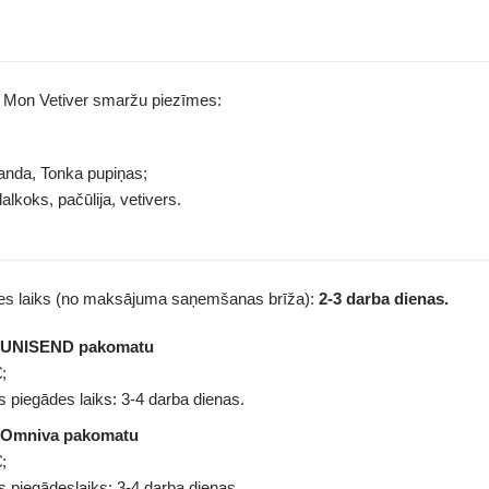
 Mon Vetiver smaržu piezīmes:
anda, Tonka pupiņas;
lkoks, pačūlija, vetivers.
des laiks (no maksājuma saņemšanas brīža):
2-3 darba dienas.
z UNISEND pakomatu
;
 piegādes laiks: 3-4 darba dienas.
 Omniva pakomatu
;
 piegādeslaiks: 3-4 darba dienas.