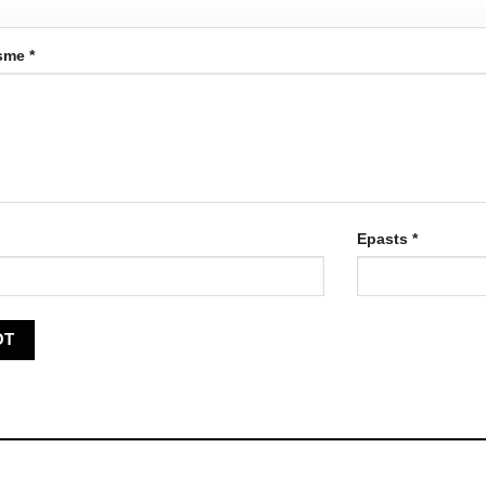
ksme
*
Epasts
*