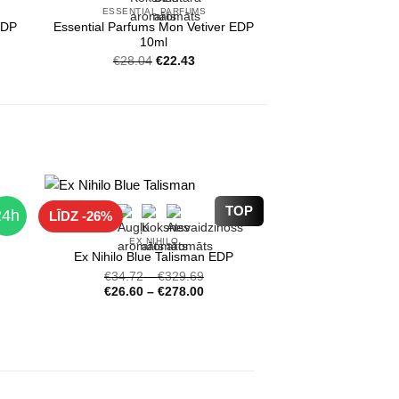
ESSENTIAL PARFUMS
EDP
Essential Parfums Mon Vetiver EDP
10ml
Original
Current
€
28.04
€
22.43
price
price
was:
is:
€28.04.
€22.43.
TOP
24h
LĪDZ -26%
EX NIHILO
Ex Nihilo Blue Talisman EDP
€
34.72
–
€
329.69
€
26.60
–
€
278.00