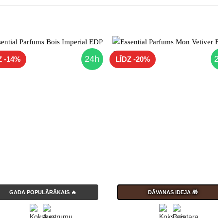
24h
Z -14%
LĪDZ -20%
GADA POPULĀRĀKAIS 🔥
DĀVANAS IDEJA 🎁