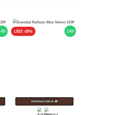
24h
24h
LĪDZ -20%
DĀVANAS IDEJA 🎁