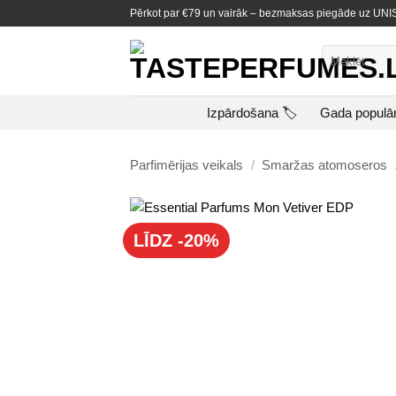
Skip
Pērkot par €79 un vairāk – bezmaksas piegāde uz U
to
content
Meklēt:
Izpārdošana 🏷️
Gada populā
Parfimērijas veikals
/
Smaržas atomoseros
LĪDZ -20%