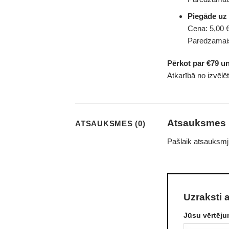
Piegāde uz
Cena: 5,00 €
Paredzamais
Pērkot par €79 u
Atkarībā no izvēlē
Atsauksmes
ATSAUKSMES (0)
Pašlaik atsauksmj
Uzraksti 
Jūsu vērtēj