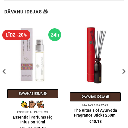
DĀVANU IDEJAS 🎁
24h
LĪDZ -20%
DĀVANAS IDEJA 🎁
DĀVANAS IDEJA 🎁
MĀJAS SMARŽAS
The Rituals of Ayurveda
ESSENTIAL PARFUMS
Fragrance Sticks 250ml
Essential Parfums Fig
€
40.18
Infusion 10ml
Original
Current