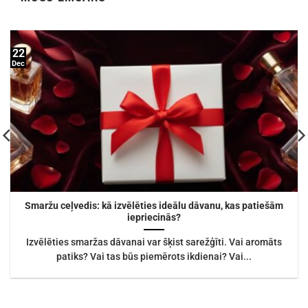
22
Dec
Smaržu ceļvedis: kā izvēlēties ideālu dāvanu, kas patiešām
iepriecinās?
Izvēlēties smaržas dāvanai var šķist sarežģīti. Vai aromāts
patiks? Vai tas būs piemērots ikdienai? Vai...