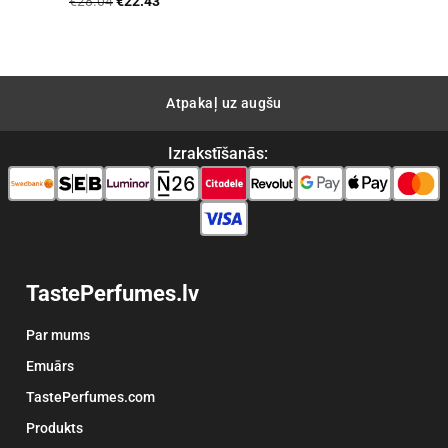
€
28.04
€
22.43
price
price
was:
is:
€28.04.
€22.43.
Atpakaļ uz augšu
Izrakstīšanās:
TastePerfumes.lv
Par mums
Emuārs
TastePerfumes.com
Produkts