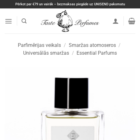
Skip
Pērkot par €79 un vairāk – bezmaksas piegāde uz UNISEND pakomatu
to
content
Parfimērijas veikals
/
Smaržas atomoseros
/
Universālās smaržas
/
Essential Parfums