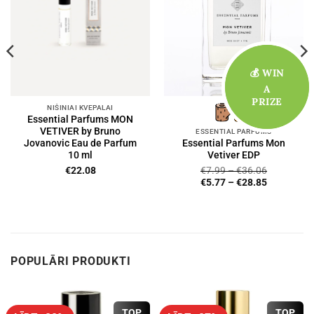
💰 WIN
💰 WIN
A
A
PRIZE
PRIZE
NIŠINIAI KVEPALAI
Essential Parfums MON
VETIVER by Bruno
ESSENTIAL PARFUMS
Jovanovic Eau de Parfum
Essential Parfums Mon
10 ml
Vetiver EDP
€
22.08
€
7.99
–
€
36.06
€
5.77
–
€
28.85
POPULĀRI PRODUKTI
TOP
TOP