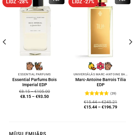
LĪDZ -28%
LĪDZ -27%
ESSENTIAL PARFUMS
UNIVERSĀLĀS MARC-ANTOINE BARROIS SMARŽAS
Essential Parfums Bois
Marc-Antoine Barrois Tilia
Imperial EDP
EDP
€
8.15
–
€
105.00
(39)
€
8.15
–
€
93.50
Novērtēts
€
15.44
–
€
245.21
ar
4.72
no
€
15.44
–
€
196.79
5
MŪSU EMUĀRS