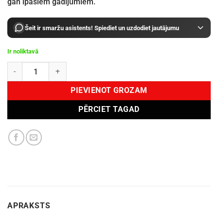
gan īpašiem gadījumiem.
Šeit ir smaržu asistents! Spiediet un uzdodiet jautājumu
Ir noliktavā
Essential Parfums Mon Vetiver EDP 2ml daudzums
PIEVIENOT GROZAM
PĒRCIET TAGAD
APRAKSTS