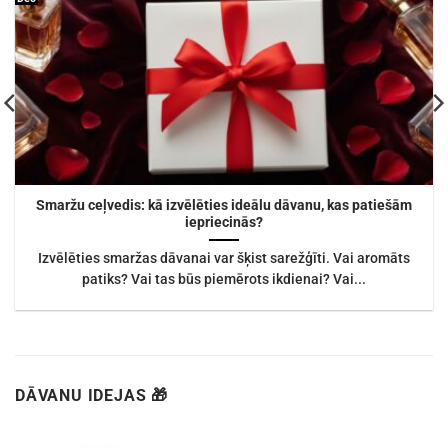
Smaržu ceļvedis: kā izvēlēties ideālu dāvanu, kas patiešām
iepriecinās?
Izvēlēties smaržas dāvanai var šķist sarežģīti. Vai aromāts
patiks? Vai tas būs piemērots ikdienai? Vai...
DĀVANU IDEJAS 🎁