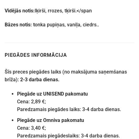
Vidējās notis:
l
ķirši, r
rozes, t
ķirši.</span
Bāzes notis: t
onka pupiņas, vaniļa, ciedrs.
.
PIEGĀDES INFORMĀCIJA
Šīs preces piegādes laiks (no maksājuma saņemšanas
brīža):
2-3 darba dienas.
Piegāde uz UNISEND pakomatu
Cena: 2,89 €;
Paredzamais piegādes laiks: 3-4 darba dienas.
Piegāde uz Omniva pakomatu
Cena: 3,40 €;
Paredzamais piegādeslaiks: 3-4 darba dienas.