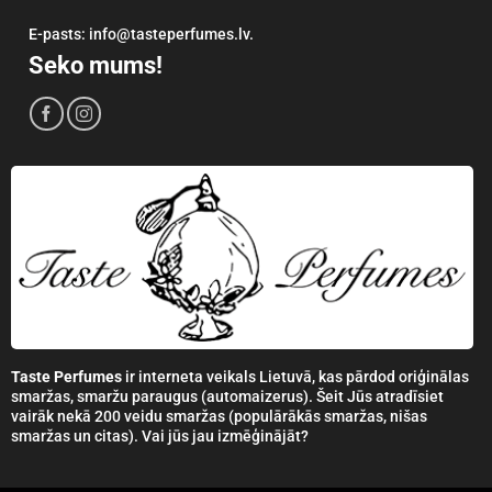
E-pasts: info@tasteperfumes.lv.
Seko mums!
Taste Perfumes
ir interneta veikals Lietuvā, kas pārdod oriģinālas
smaržas, smaržu paraugus (automaizerus). Šeit Jūs atradīsiet
vairāk nekā 200 veidu smaržas (populārākās smaržas, nišas
smaržas un citas). Vai jūs jau izmēģinājāt?