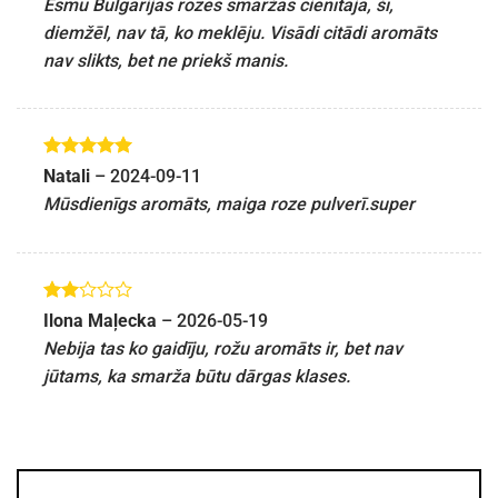
Esmu Bulgārijas rozes smaržas cienītāja, šī,
diemžēl, nav tā, ko meklēju. Visādi citādi aromāts
nav slikts, bet ne priekš manis.
Novērtēts
Natali
–
2024-09-11
ar
5
no 5
Mūsdienīgs aromāts, maiga roze pulverī.super
Novērtēts
Ilona Maļecka
–
2026-05-19
ar
2
Nebija tas ko gaidīju, rožu aromāts ir, bet nav
no 5
jūtams, ka smarža būtu dārgas klases.