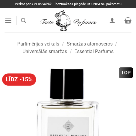
Skip
Pērkot par €79 un vairāk – bezmaksas piegāde uz UNISEND pakomatu
to
content
Parfimērijas veikals
/
Smaržas atomoseros
/
Universālās smaržas
/
Essential Parfums
TOP
LĪDZ -15%