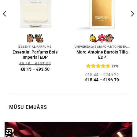
ESSENTIAL PARFUMS
UNIVERSĀLĀS MARC-ANTOINE BARROIS SMARŽAS
Essential Parfums Bois
Marc-Antoine Barrois Tilia
Imperial EDP
EDP
€
8.15
–
€
105.00
(39)
€
8.15
–
€
93.50
Novērtēts
€
15.44
–
€
245.21
ar
4.72
no
€
15.44
–
€
196.79
5
MŪSU EMUĀRS
22
Dec