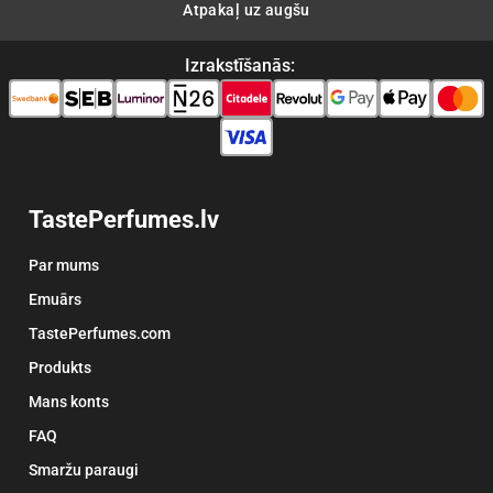
Atpakaļ uz augšu
Izrakstīšanās:
TastePerfumes.lv
Par mums
Emuārs
TastePerfumes.com
Produkts
Mans konts
FAQ
Smaržu paraugi