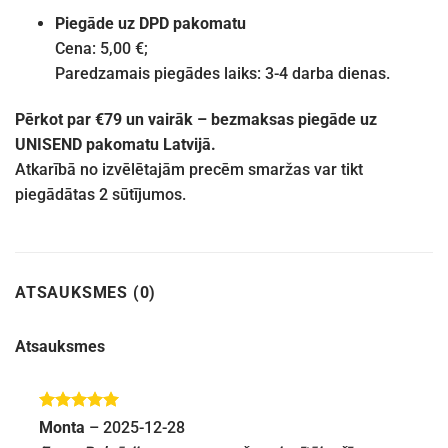
Piegāde uz DPD pakomatu
Cena: 5,00 €;
Paredzamais piegādes laiks: 3-4 darba dienas.
Pērkot par €79 un vairāk – bezmaksas piegāde uz
UNISEND pakomatu Latvijā.
Atkarībā no izvēlētajām precēm smaržas var tikt
piegādātas 2 sūtījumos.
ATSAUKSMES (0)
Atsauksmes
Novērtēts
Monta
–
2025-12-28
ar
5
no 5