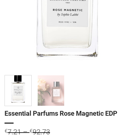
Essential Parfums Rose Magnetic EDP
€
7.21
–
€
92.73