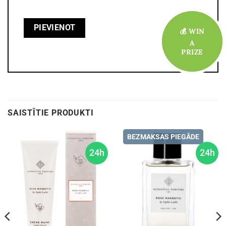
💰 WIN
💰 WIN
A
A
PRIZE
PRIZE
SAISTĪTIE PRODUKTI
BEZMAKSAS PIEGĀDE
24h
24h