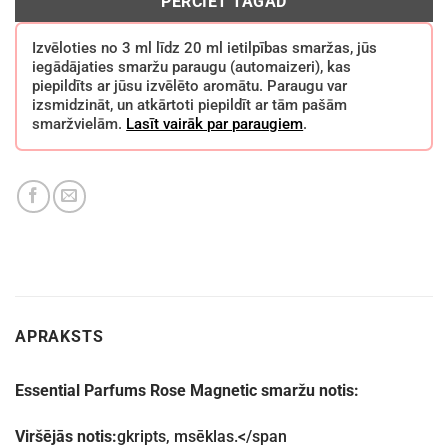
PĒRCIET TAGAD
Izvēloties no 3 ml līdz 20 ml ietilpības smaržas, jūs
iegādājaties smaržu paraugu (automaizeri), kas
piepildīts ar jūsu izvēlēto aromātu. Paraugu var
izsmidzināt, un atkārtoti piepildīt ar tām pašām
smaržvielām.
Lasīt vairāk par paraugiem
.
APRAKSTS
Essential Parfums Rose Magnetic smaržu notis:
Viršējās notis:
g
kripts, m
sēklas.</span