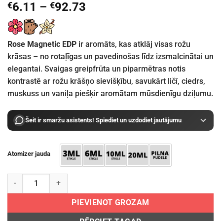
€
6.11
–
€
92.73
Rose Magnetic EDP
ir aromāts, kas atklāj visas rožu
krāsas – no rotaļīgas un pavedinošas līdz izsmalcinātai un
elegantai. Svaigas greipfrūta un piparmētras notis
kontrastē ar rožu krāšņo sievišķību, savukārt ličī, ciedrs,
muskuss un vaniļa piešķir aromātam mūsdienīgu dziļumu.
Šeit ir smaržu asistents! Spiediet un uzdodiet jautājumu
Atomizer jauda
Essential Parfums Rose Magnetic EDP daudzums
PIEVIENOT GROZAM