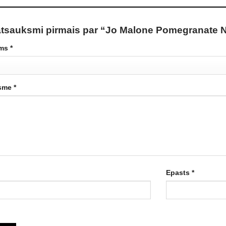
atsauksmi pirmais par “Jo Malone Pomegranate 
ums
*
ksme
*
Epasts
*