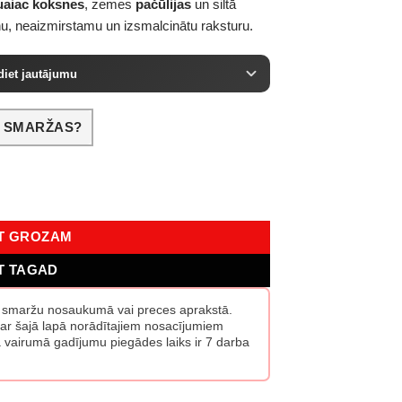
uaiac koksnes
, zemes
pačūlijas
un siltā
u, neaizmirstamu un izsmalcinātu raksturu.
diet jautājumu
S SMARŽAS?
udzums
OT GROZAM
T TAGAD
s smaržu nosaukumā vai preces aprakstā.
ar šajā lapā norādītajiem nosacījumiem
vairumā gadījumu piegādes laiks ir 7 darba