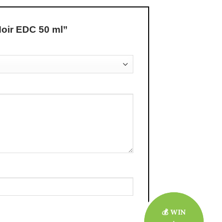
Noir EDC 50 ml”
💰 WIN
💰 WIN