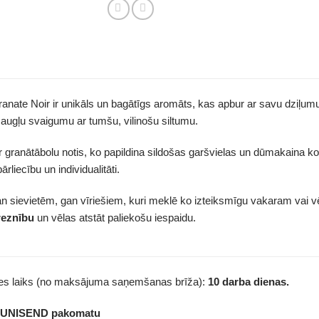
nate Noir ir unikāls un bagātīgs aromāts, kas apbur ar savu dziļumu
augļu svaigumu ar tumšu, vilinošu siltumu.
r granātābolu notis, ko papildina sildošas garšvielas un dūmakaina kok
rliecību un individualitāti.
an sievietēm, gan vīriešiem, kuri meklē ko izteiksmīgu vakaram vai v
reznību
un vēlas atstāt paliekošu iespaidu.
des laiks (no maksājuma saņemšanas brīža):
10 darba dienas.
z UNISEND pakomatu