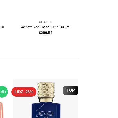
XERJOFF
tix
Xerjoff Red Hoba EDP 100 ml
€
299.54
TOP
24h
LĪDZ -26%