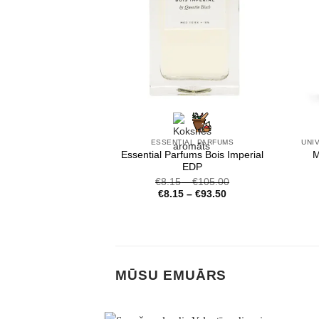
ESSENTIAL PARFUMS
Essential Parfums Bois Imperial
M
EDP
€
8.15
–
€
105.00
€
8.15
–
€
93.50
MŪSU EMUĀRS