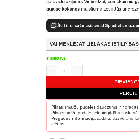
garšvielu dziļumu. Visbeidzot, dūmakainais
g
guaiac koksnes
maisījums apvij Jūs ar grezn
Šeit ir smaržu asistents! Spiediet un uzdo
VAI MEKLĒJAT LIELĀKAS IETILPĪBA
Ir noliktavā
Jo Malone Pomegranate Noir EDC 50 ml da
PIEVIEN
PĒRCIE
Pilnas smaržu pudeles daudzums ir norādīt
Pilna smaržu pudele tiek piegādāta saskaņā 
Piegādes informācija
sadaļā. Uzsveram, ka 
dienas.