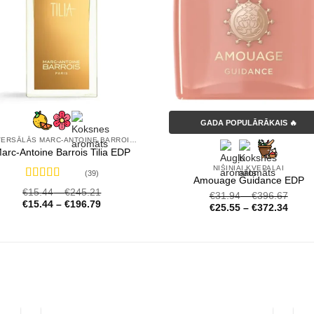
GADA POPULĀRĀKAIS 🔥
UNIVERSĀLĀS MARC-ANTOINE BARROIS SMARŽAS
arc-Antoine Barrois Tilia EDP
NIŠINIAI KVEPALAI
(39)
Amouage Guidance EDP
Novērtēts
€
15.44
–
€
245.21
€
31.94
–
€
396.67
ar
4.72
no 5
€
15.44
–
€
196.79
€
25.55
–
€
372.34