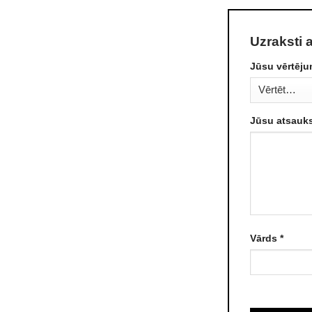
Uzraksti 
Jūsu vērtēj
Jūsu atsau
Vārds
*