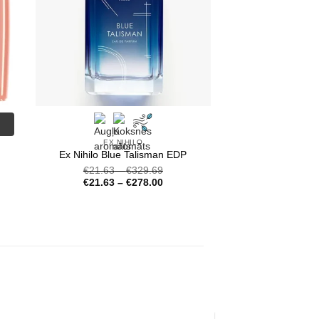
EX NIHILO
Ex Nihilo Blue Talisman EDP
€
21.63
–
€
329.69
€
21.63
–
€
278.00