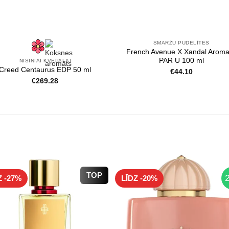
SMARŽU PUDELĪTES
French Avenue X Xandal Aroma
PAR U 100 ml
NIŠINIAI KVEPALAI
Creed Centaurus EDP 50 ml
€
44.10
€
269.28
TOP
Z -27%
LĪDZ -20%