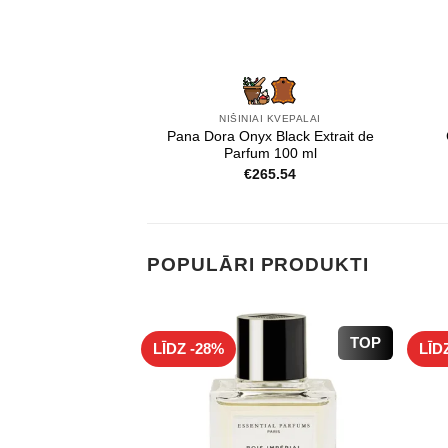
NIŠINIAI KVEPALAI
Pana Dora Onyx Black Extrait de
Parfum 100 ml
€
265.54
POPULĀRI PRODUKTI
TOP
LĪDZ -28%
LĪD