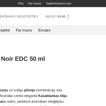
FAQ
Par mums
TastePerfumes.com
TEIKŠANĀS / REĢISTRĒTIES
GROZS /
€
0.00
plekti
Par mums
Emuārs
Noir EDC 50 ml
rzeņu
un sulīgu
plūmju
kombinācija, kas
 Aromāta centrā elegantā
Kasablankas lilija
paru
notīm, piešķirot aromātam intriģējošu