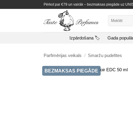
Skip
Pērkot par €79 un vairāk – bezmaksas piegāde uz U
to
content
Meklēt:
Izpārdošana 🏷️
Gada populā
Parfimērijas veikals
/
Smaržu pudelītes
BEZMAKSAS PIEGĀDE