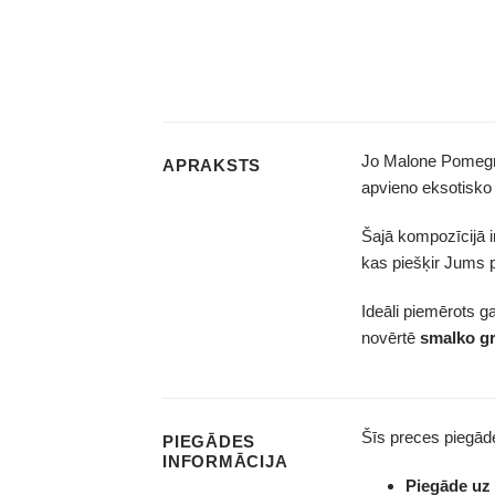
Jo Malone Pomegra
APRAKSTS
apvieno eksotisko 
Šajā kompozīcijā i
kas piešķir Jums pā
Ideāli piemērots g
novērtē
smalko g
Šīs preces piegā
PIEGĀDES
INFORMĀCIJA
Piegāde u