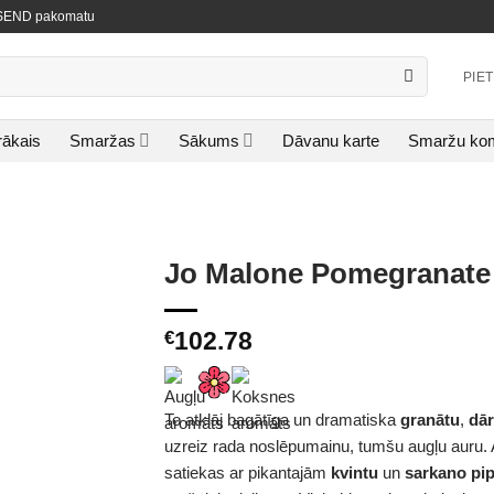
NISEND pakomatu
PIE
rākais
Smaržas
Sākums
Dāvanu karte
Smaržu kom
Jo Malone Pomegranate 
102.78
€
To atklāj bagātīga un dramatiska
granātu
,
dā
uzreiz rada noslēpumainu, tumšu augļu auru.
satiekas ar pikantajām
kvintu
un
sarkano pi