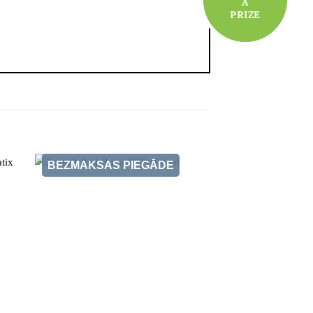
A
A
PRIZE
PRIZE
BEZMAKSAS PIEGĀDE