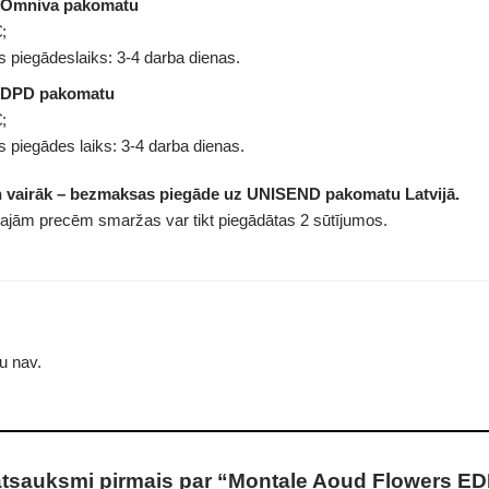
 Omniva pakomatu
;
 piegādeslaiks: 3-4 darba dienas.
 DPD pakomatu
;
 piegādes laiks: 3-4 darba dienas.
n vairāk – bezmaksas piegāde uz UNISEND pakomatu Latvijā.
tajām precēm smaržas var tikt piegādātas 2 sūtījumos.
u nav.
atsauksmi pirmais par “Montale Aoud Flowers ED