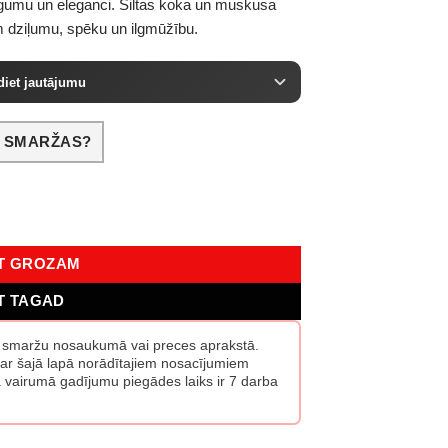
igumu un eleganci. Siltas koka un muskusa
m dziļumu, spēku un ilgmūžību.
diet jautājumu
S SMARŽAS?
ms
OT GROZAM
T TAGAD
s smaržu nosaukumā vai preces aprakstā.
ar šajā lapā norādītajiem nosacījumiem
vairumā gadījumu piegādes laiks ir 7 darba