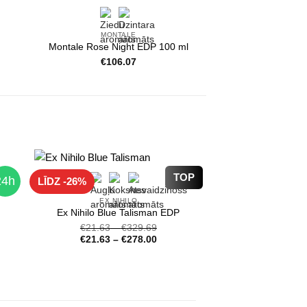
MONTALE
Montale Rose Night EDP 100 ml
€
106.07
TOP
24h
LĪDZ -26%
EX NIHILO
Ex Nihilo Blue Talisman EDP
€
21.63
–
€
329.69
€
21.63
–
€
278.00