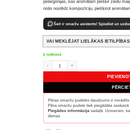
pelargonijas, kas aromātam piešķir ziedu ma
notis noslēdz kompozīciju, piešķirot aromāta
Šeit ir smaržu asistents! Spiediet un uzdo
VAI MEKLĒJAT LIELĀKAS IETILPĪBA
Ir noliktavā
Montale Aoud Flowers EDP 100 ml daudzu
PIEVIEN
PĒRCIE
Pilnas smaržu pudeles daudzums ir norādīt
Pilna smaržu pudele tiek piegādāta saskaņā 
Piegādes informācija
sadaļā. Uzsveram, ka 
dienas.