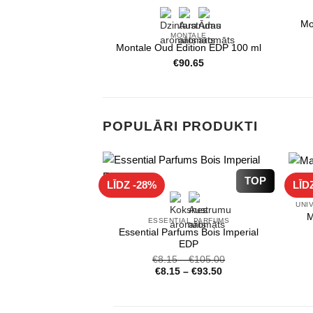
Mo
MONTALE
Montale Oud Edition EDP 100 ml
€
90.65
POPULĀRI PRODUKTI
TOP
LĪDZ -28%
LĪD
M
ESSENTIAL PARFUMS
Essential Parfums Bois Imperial
EDP
€
8.15
–
€
105.00
€
8.15
–
€
93.50