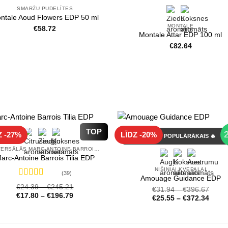
SMARŽU PUDELĪTES
ntale Aoud Flowers EDP 50 ml
MONTALE
€
58.72
Montale Attar EDP 100 ml
€
82.64
TOP
Z -27%
LĪDZ -20%
GADA POPULĀRĀKAIS 🔥
UNIVERSĀLĀS MARC-ANTOINE BARROIS SMARŽAS
arc-Antoine Barrois Tilia EDP
NIŠINIAI KVEPALAI
(39)
Amouage Guidance EDP
Novērtēts
€
24.39
–
€
245.21
€
31.94
–
€
396.67
ar
4.72
no 5
€
17.80
–
€
196.79
€
25.55
–
€
372.34