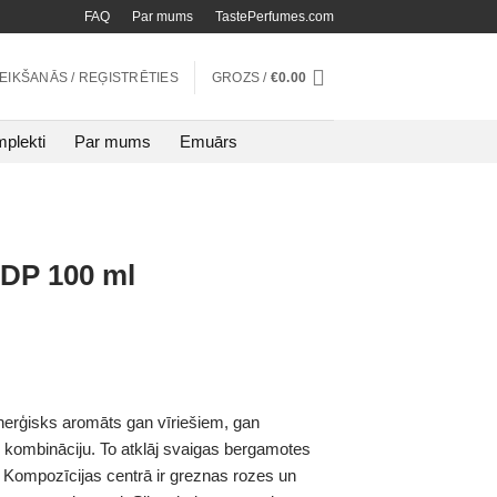
FAQ
Par mums
TastePerfumes.com
TEIKŠANĀS / REĢISTRĒTIES
GROZS /
€
0.00
plekti
Par mums
Emuārs
DP 100 ml
nerģisks aromāts gan vīriešiem, gan
 kombināciju. To atklāj svaigas bergamotes
ti. Kompozīcijas centrā ir greznas rozes un