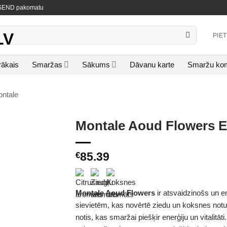
NISEND pakomatu
PIE
rākais
Smaržas
Sākums
Dāvanu karte
Smaržu kom
ntale
Montale Aoud Flowers E
85.39
€
Montale Aoud Flowers
ir atsvaidzinošs un e
sievietēm, kas novērtē ziedu un koksnes notu
notis, kas smaržai piešķir enerģiju un vitalitā