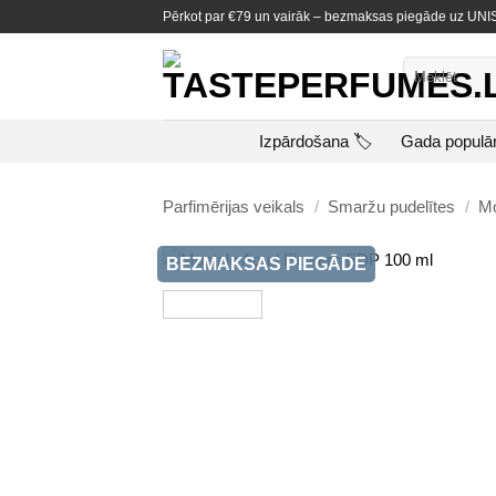
Skip
Pērkot par €79 un vairāk – bezmaksas piegāde uz U
to
content
Meklēt:
Izpārdošana 🏷️
Gada populā
Parfimērijas veikals
/
Smaržu pudelītes
/
Mo
BEZMAKSAS PIEGĀDE