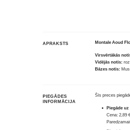
Montale Aoud Fl
APRAKSTS
Virsvērtākās noti
Vidējās notis:
roze
Bāzes notis:
Musk
Šīs preces piegā
PIEGĀDES
INFORMĀCIJA
Piegāde u
Cena: 2,89 €
Paredzamais