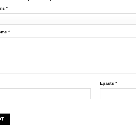
ums
*
ksme
*
Epasts
*