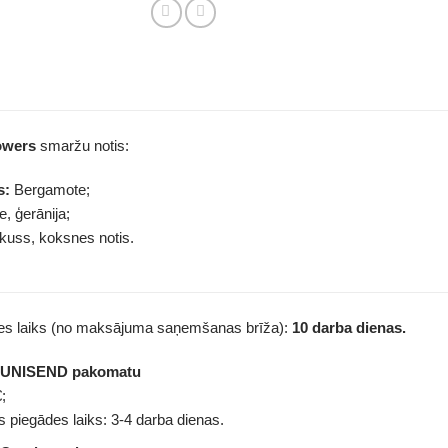
owers
smaržu notis:
s:
Bergamote;
, ģerānija;
uss, koksnes notis.
des laiks (no maksājuma saņemšanas brīža):
10 darba dienas.
z UNISEND pakomatu
;
 piegādes laiks: 3-4 darba dienas.