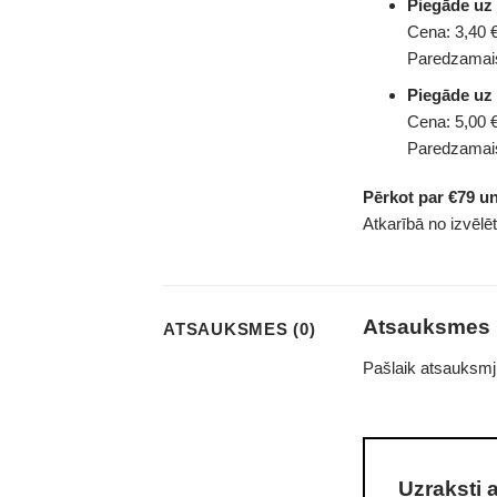
Piegāde uz
Cena: 3,40 €
Paredzamais
Piegāde uz
Cena: 5,00 €
Paredzamais
Pērkot par €79 u
Atkarībā no izvēlē
Atsauksmes
ATSAUKSMES (0)
Pašlaik atsauksmj
Uzraksti 