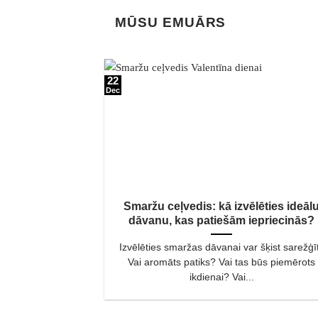
MŪSU EMUĀRS
22
Dec
Smaržu ceļvedis: kā izvēlēties ideāl
dāvanu, kas patiešām iepriecinās?
Izvēlēties smaržas dāvanai var šķist sarežģīt
Vai aromāts patiks? Vai tas būs piemērots
ikdienai? Vai...