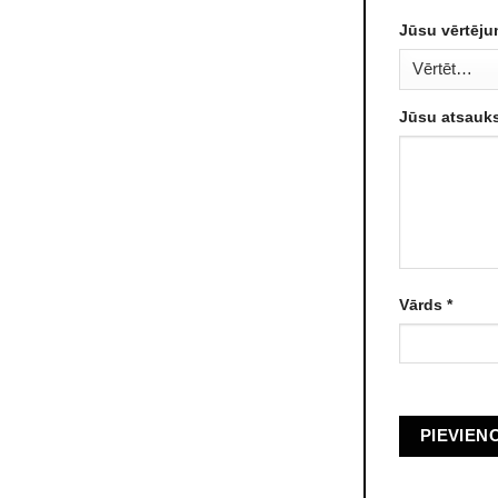
Jūsu vērtēj
Jūsu atsau
Vārds
*