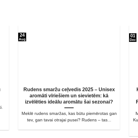
24
01
Aug
Dec
u
Rudens smaržu ceļvedis 2025 – Unisex
aromāti vīriešiem un sievietēm: kā
izvēlēties ideālu aromātu šai sezonai?
i.
Meklē rudens smaržas, kas būtu piemērotas gan
M
tev, gan tavai otrajai pusei? Rudens – tas...
Ku