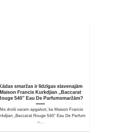
Kādas smaržas ir līdzīgas slavenajām
Maison Francis Kurkdjian „Baccarat
Rouge 540” Eau De Parfumsmaržām?
ēs droši varam apgalvot, ka Maison Francis
rkdjian „Baccarat Rouge 540” Eau De Parfum
–...