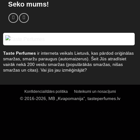
Seko mums!
Taste Perfumes
ir interneta veikals Lietuvā, kas pārdod oriģinālas
smaržas, smaržu paraugus (automaizerus). Šeit Jūs atradīsiet
vairāk nekā 200 veidu smaržas (populārākās smaržas, nišas
smaržas un citas). Vai jūs jau izmēģinājāt?
Konfidencialitātes politika
Noteikumi un nosacījumi
© 2016-2026, MB „Kvapomanija“, tasteperfumes.lv