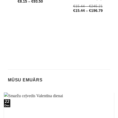
€
8.15
–
€
93.50
Novērtēts
€
15.44
–
€
245.21
ar
4.72
no 5
€
15.44
–
€
196.79
MŪSU EMUĀRS
22
Dec