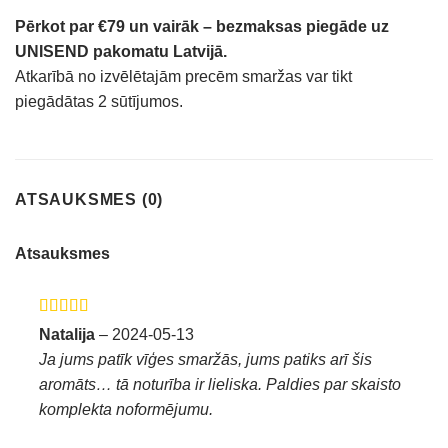
Pērkot par €79 un vairāk – bezmaksas piegāde uz
UNISEND pakomatu Latvijā.
Atkarībā no izvēlētajām precēm smaržas var tikt
piegādātas 2 sūtījumos.
ATSAUKSMES (0)
Atsauksmes
Novērtēts ar
Natalija
–
2024-05-13
5
no 5
Ja jums patīk vīģes smaržās, jums patiks arī šis
aromāts… tā noturība ir lieliska. Paldies par skaisto
komplekta noformējumu.