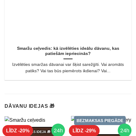
Smaržu ceļvedis: kā izvēlēties ideālu dāvanu, kas
patiešām iepriecinās?
Izvēlēties smaržas dāvanai var šķist sarežģīti. Vai aromāts
patiks? Vai tas būs piemērots ikdienai? Vai...
DĀVANU IDEJAS 🎁
BEZMAKSAS PIEGĀDE
24h
24h
LĪDZ -20%
LĪDZ -29%
DĀVANAS IDEJA 🎁