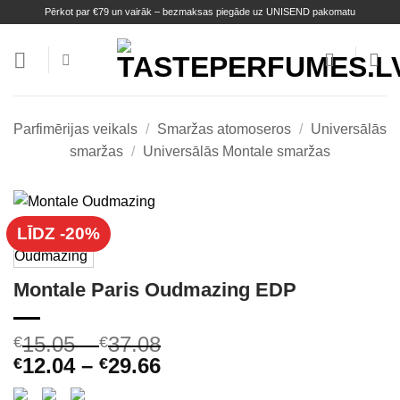
Skip
Pērkot par €79 un vairāk – bezmaksas piegāde uz UNISEND pakomatu
to
content
Parfimērijas veikals
/
Smaržas atomoseros
/
Universālās
smaržas
/
Universālās Montale smaržas
LĪDZ -20%
Montale Paris Oudmazing EDP
15.05
–
37.08
€
€
12.04
–
29.66
€
€