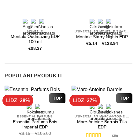
MONTALE
UNIVERSĀLĀS MONTALE SMARŽAS
Montale Oudmazing EDP
Montale Starry Nights EDP
100 ml
Price
€
5.14
–
€
133.94
range:
€
98.37
€5.14
through
€133.94
POPULĀRI PRODUKTI
TOP
TOP
LĪDZ -28%
LĪDZ -27%
ESSENTIAL PARFUMS
UNIVERSĀLĀS MARC-ANTOINE BARROIS SMARŽAS
Essential Parfums Bois
Marc-Antoine Barrois Tilia
Imperial EDP
EDP
€
8.15
–
€
105.00
(39)