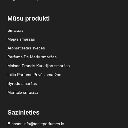
Mūsu produkti
Smaržas
Mājas smaržas
Aromatizētas sveces
Parfums De Marly smaržas
Maison Francis Kurkdjian smaržas
Initio Parfums Privés smaržas
Byredo smaržas
Montale smaržas
Sazinieties
E-pasts: info@tasteperfumes.lv.