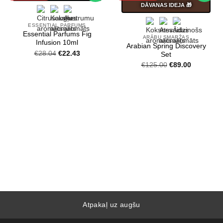
DĀVANAS IDEJA 🎁
ESSENTIAL PARFUMS
Essential Parfums Fig
ARĀBU SMARŽAS
Infusion 10ml
Arabian Spring Discovery
Original
Current
€
28.04
€
22.43
Set
price
price
Original
Current
€
125.00
€
89.00
was:
is:
price
price
€28.04.
€22.43.
was:
is:
€125.00.
€89.00.
Atpakaļ uz augšu