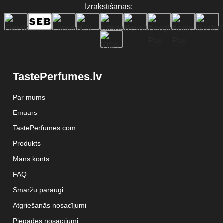
Izrakstīšanās:
TastePerfumes.lv
Par mums
Emuārs
TastePerfumes.com
Produkts
Mans konts
FAQ
Smaržu paraugi
Atgriešanās nosacījumi
Piegādes nosacījumi