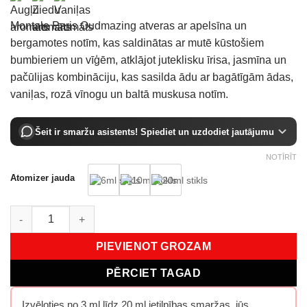
Montale Paris Oudmazing atveras ar apelsīna un
bergamotes notīm, kas saldinātas ar mutē kūstošiem
bumbieriem un vīģēm, atklājot juteklisku īrisa, jasmīna un
pačūlijas kombināciju, kas sasilda ādu ar bagātīgām ādas,
vaniļas, rozā vīnogu un baltā muskusa notīm.
Šeit ir smaržu asistents! Spiediet un uzdodiet jautājumu
NOTĪRĪT
Atomizer jauda
Montale Paris Oudmazing EDP daudzums
PIEVIENOT GROZAM
PĒRCIET TAGAD
Izvēloties no 3 ml līdz 20 ml ietilpības smaržas, jūs