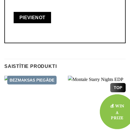
SAISTĪTIE PRODUKTI
BEZMAKSAS PIEGĀDE
TOP
💰 WIN
💰 WIN
A
A
PRIZE
PRIZE