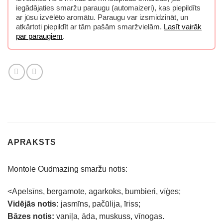
iegādājaties smaržu paraugu (automaizeri), kas piepildīts
ar jūsu izvēlēto aromātu. Paraugu var izsmidzināt, un
atkārtoti piepildīt ar tām pašām smaržvielām.
Lasīt vairāk
par paraugiem
.
APRAKSTS
Montole Oudmazing smaržu notis:
<Apelsīns, bergamote, agarkoks, bumbieri, vīģes;
Vidējās notis:
jasmīns, pačūlija, īriss;
Bāzes notis:
vaniļa, āda, muskuss, vīnogas.