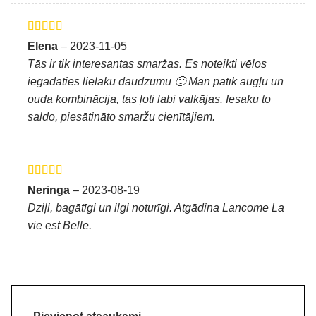
Novērtēts ar
Elena
–
2023-11-05
5
no 5
Tās ir tik interesantas smaržas. Es noteikti vēlos
iegādāties lielāku daudzumu 🙂 Man patīk augļu un
ouda kombinācija, tas ļoti labi valkājas. Iesaku to
saldo, piesātināto smaržu cienītājiem.
Novērtēts ar
Neringa
–
2023-08-19
5
no 5
Dziļi, bagātīgi un ilgi noturīgi. Atgādina Lancome La
vie est Belle.