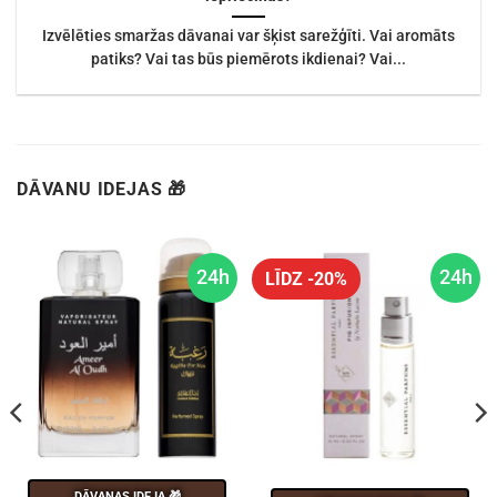
Izvēlēties smaržas dāvanai var šķist sarežģīti. Vai aromāts
patiks? Vai tas būs piemērots ikdienai? Vai...
DĀVANU IDEJAS 🎁
24h
24h
LĪDZ -20%
DĀVANAS IDEJA 🎁