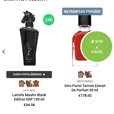
BEZMAKSAS PIEGĀDE
24h
💰 WIN
💰 WIN
A
A
PRIZE
PRIZE
GADA POPULĀRĀKAIS 🔥
ORTO PARISI
Orto Parisi Terroni Extrait
De Parfum 50 ml
LATTAFA
Lattafa Maahir Black
€
178.02
Edition EDP 100 ml
€
34.56