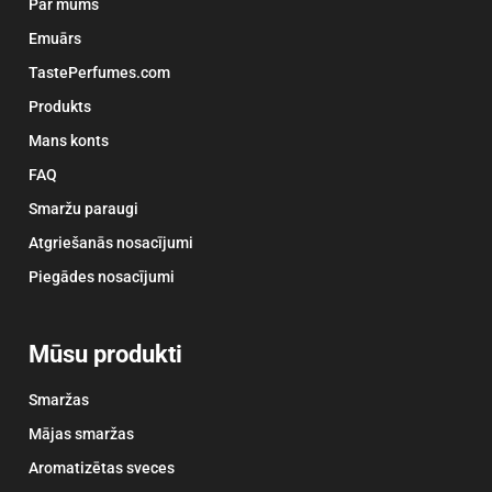
Par mums
Emuārs
TastePerfumes.com
Produkts
Mans konts
FAQ
Smaržu paraugi
Atgriešanās nosacījumi
Piegādes nosacījumi
Mūsu produkti
Smaržas
Mājas smaržas
Aromatizētas sveces