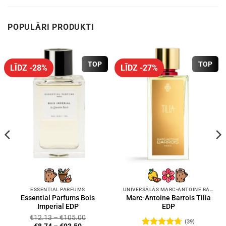
POPULĀRI PRODUKTI
TOP
TOP
LĪDZ -28%
LĪDZ -27%
ESSENTIAL PARFUMS
UNIVERSĀLĀS MARC-ANTOINE BARROIS SMARŽAS
Essential Parfums Bois
Marc-Antoine Barrois Tilia
Imperial EDP
EDP
€
12.13
–
€
105.00
(39)