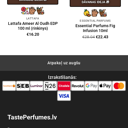
DĀVANAS IDEJA 🎁
LATTAFA
ESSENTIAL PARFUMS
Lattafa Ameer Al Oudh EDP
Essential Parfums Fig
100 ml (rinkinys)
Infusion 10ml
€
16.20
Original
Current
€
28.04
€
22.43
price
price
was:
is:
€28.04.
€22.43.
Atpakaļ uz augšu
Izrakstīšanās:
TastePerfumes.lv