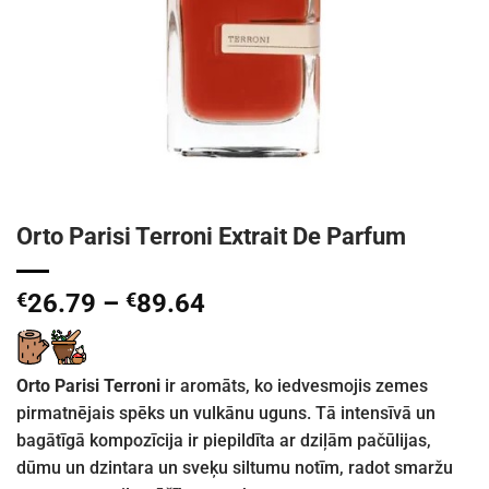
Orto Parisi Terroni Extrait De Parfum
Price
€
26.79
–
€
89.64
range:
€26.79
through
Orto Parisi Terroni
ir aromāts, ko iedvesmojis zemes
€89.64
pirmatnējais spēks un vulkānu uguns. Tā intensīvā un
bagātīgā kompozīcija ir piepildīta ar dziļām pačūlijas,
dūmu un dzintara un sveķu siltumu notīm, radot smaržu