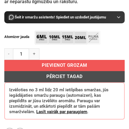
ar neparastu ilgmūžību un raksturu.
Šeit ir smaržu asistents! Spiediet un uzdodiet jautājumu
Atomizer jauda
Orto Parisi Terroni Extrait De Parfum daudzums
PIEVIENOT GROZAM
PĒRCIET TAGAD
Izvēloties no 3 ml līdz 20 ml ietilpības smaržas, jūs
iegādājaties smaržu paraugu (automaizeri), kas
piepildīts ar jūsu izvēlēto aromātu. Paraugu var
izsmidzināt, un atkārtoti piepildīt ar tām pašām
smaržvielām.
Lasīt vairāk par paraugiem
.