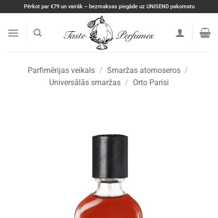
Skip
Pērkot par €79 un vairāk – bezmaksas piegāde uz UNISEND pakomatu
to
content
Parfimērijas veikals
/
Smaržas atomoseros
/
Universālās smaržas
/
Orto Parisi