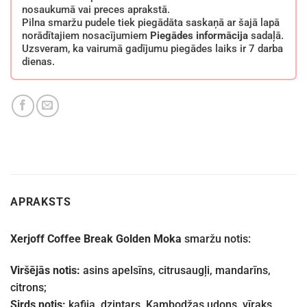
nosaukumā vai preces aprakstā.
Pilna smaržu pudele tiek piegādāta saskaņā ar šajā lapā
norādītajiem nosacījumiem
Piegādes informācija
sadaļā.
Uzsveram, ka vairumā gadījumu piegādes laiks ir 7 darba
dienas.
APRAKSTS
Xerjoff Coffee Break Golden Moka
smaržu notis:
Viršējās notis:
asins apelsīns, citrusaugļi, mandarīns,
citrons;
Sirds notis:
kafija, dzintars, Kambodžas udons, vīraks,