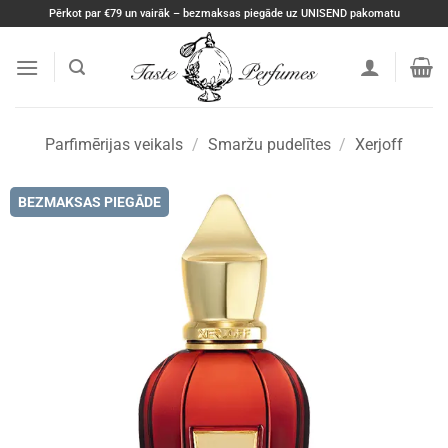
Skip
Pērkot par €79 un vairāk – bezmaksas piegāde uz UNISEND pakomatu
to
content
Parfimērijas veikals
/
Smaržu pudelītes
/
Xerjoff
BEZMAKSAS PIEGĀDE