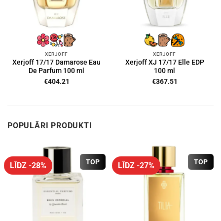
XERJOFF
XERJOFF
Xerjoff 17/17 Damarose Eau
Xerjoff XJ 17/17 Elle EDP
De Parfum 100 ml
100 ml
€
404.21
€
367.51
POPULĀRI PRODUKTI
TOP
TOP
LĪDZ -28%
LĪDZ -27%