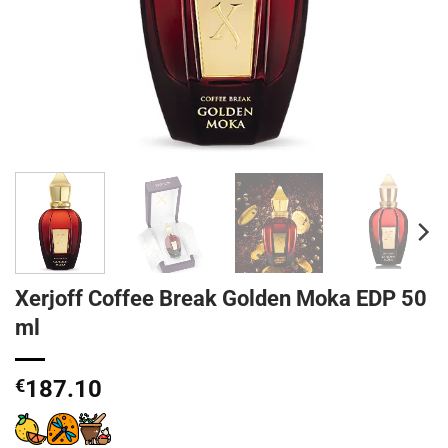
Xerjoff Coffee Break Golden Moka EDP 50
ml
€
187.10