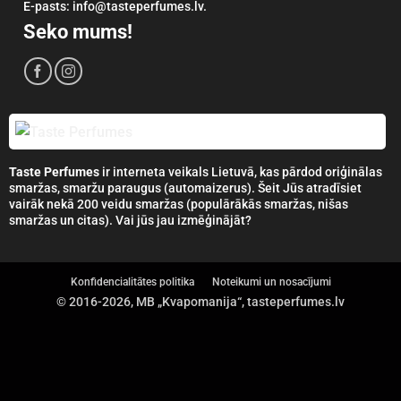
E-pasts: info@tasteperfumes.lv.
Seko mums!
Taste Perfumes
ir interneta veikals Lietuvā, kas pārdod oriģinālas
smaržas, smaržu paraugus (automaizerus). Šeit Jūs atradīsiet
vairāk nekā 200 veidu smaržas (populārākās smaržas, nišas
smaržas un citas). Vai jūs jau izmēģinājāt?
Konfidencialitātes politika
Noteikumi un nosacījumi
© 2016-2026, MB „Kvapomanija“, tasteperfumes.lv