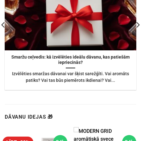
Smaržu ceļvedis: kā izvēlēties ideālu dāvanu, kas patiešām
iepriecinās?
Izvēlēties smaržas dāvanai var šķist sarežģīti. Vai aromāts
patiks? Vai tas būs piemērots ikdienai? Vai...
DĀVANU IDEJAS 🎁