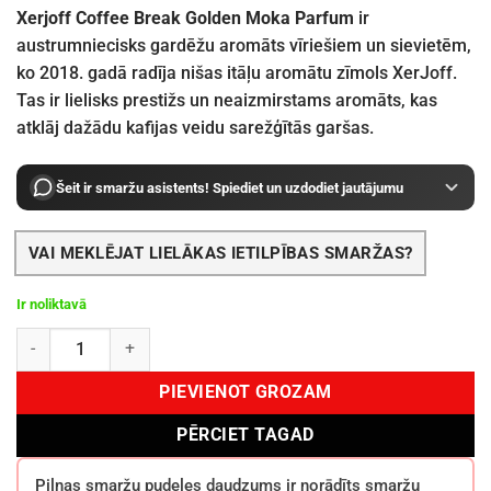
Xerjoff Coffee Break Golden Moka Parfum
ir
austrumniecisks gardēžu aromāts vīriešiem un sievietēm,
ko 2018. gadā radīja nišas itāļu aromātu zīmols XerJoff.
Tas ir lielisks prestižs un neaizmirstams aromāts, kas
atklāj dažādu kafijas veidu sarežģītās garšas.
Šeit ir smaržu asistents! Spiediet un uzdodiet jautājumu
VAI MEKLĒJAT LIELĀKAS IETILPĪBAS SMARŽAS?
Ir noliktavā
Xerjoff Coffee Break Golden Moka EDP 50 ml daudzums
PIEVIENOT GROZAM
PĒRCIET TAGAD
Pilnas smaržu pudeles daudzums ir norādīts smaržu