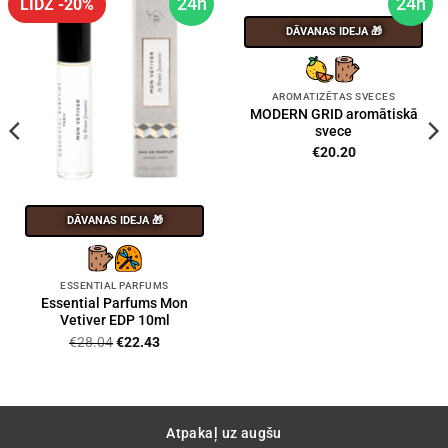
24h
24h
LĪDZ -20%
DĀVANAS IDEJA 🎁
AROMATIZĒTAS SVECES
MODERN GRID aromātiskā
svece
€
20.20
DĀVANAS IDEJA 🎁
ESSENTIAL PARFUMS
Essential Parfums Mon
Vetiver EDP 10ml
Original
Current
€
28.04
€
22.43
price
price
was:
is:
€28.04.
€22.43.
Atpakaļ uz augšu