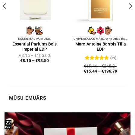
ESSENTIAL PARFUMS
UNIVERSĀLĀS MARC-ANTOINE BARROIS SMARŽAS
Essential Parfums Bois
Marc-Antoine Barrois Tilia
Imperial EDP
EDP
€
8.15
–
€
105.00
(39)
€
8.15
–
€
93.50
Novērtēts
€
15.44
–
€
245.21
ar
4.72
no
€
15.44
–
€
196.79
5
MŪSU EMUĀRS
22
Dec