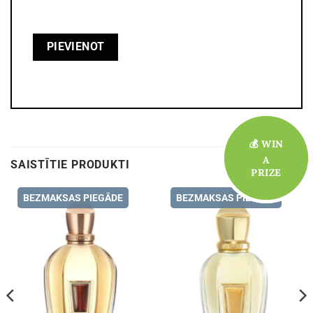
💰 WIN
💰 WIN
A
A
SAISTĪTIE PRODUKTI
PRIZE
PRIZE
BEZMAKSAS PIEGĀDE
BEZMAKSAS PIEGĀDE