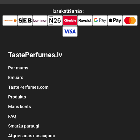
Izrakstīšanās:
TastePerfumes.lv
Par mums
Emuārs
TastePerfumes.com
Produkts
Mans konts
FAQ
Smaržu paraugi
Atgriešanās nosacījumi