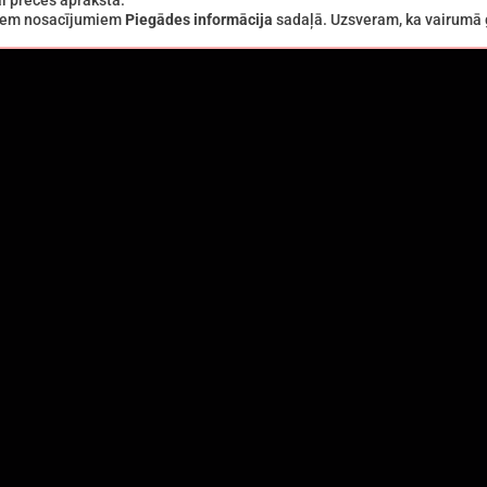
i preces aprakstā.
ajiem nosacījumiem
Piegādes informācija
sadaļā. Uzsveram, ka vairumā g