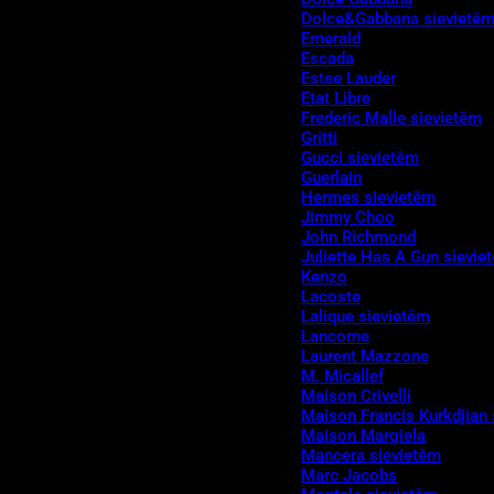
Dolce&Gabbana sievietē
Emerald
Escada
Estee Lauder
Etat Libre
Frederic Malle sievietēm
Gritti
Gucci sievietēm
Guerlain
Hermes sievietēm
Jimmy Choo
John Richmond
Juliette Has A Gun sievie
Kenzo
Lacoste
Lalique sievietēm
Lancome
Laurent Mazzone
M. Micallef
Maison Crivelli
Maison Francis Kurkdjian 
Maison Margiela
Mancera sievietēm
Marc Jacobs