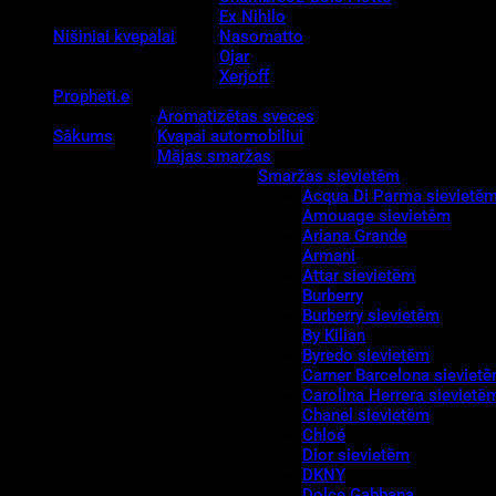
Ex Nihilo
Nišiniai kvepalai
Nasomatto
Ojar
Xerjoff
Propheti.e
Aromatizētas sveces
Sākums
Kvapai automobiliui
Mājas smaržas
Smaržas sievietēm
Acqua Di Parma sievietē
Amouage sievietēm
Ariana Grande
Armani
Attar sievietēm
Burberry
Burberry sievietēm
By Kilian
Byredo sievietēm
Carner Barcelona sieviet
Carolina Herrera sievietē
Chanel sievietēm
Chloé
Dior sievietēm
DKNY
Dolce Gabbana