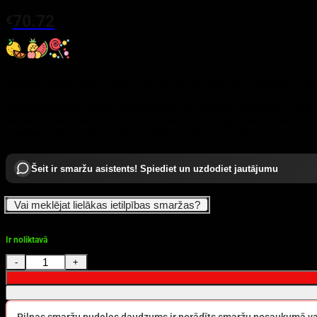
70.72
€
Montale Musk Fruit
ir svaigs un salds aromāts gan vīriešiem, gan
Montalone Musk Musk Augļi
atveras ar svaigām citrusaugļu notīm
saldumu. Tam seko sirds notis, kurās dominē greznas rozes un ze
muskuss, kas piešķir siltumu, dziļumu un ilgnoturību.
Šeit ir smaržu asistents! Spiediet un uzdodiet jautājumu
Vai meklējat lielākas ietilpības smaržas?
Ir noliktavā
Montale Fruits of the Musk EDP 100 ml daudzums