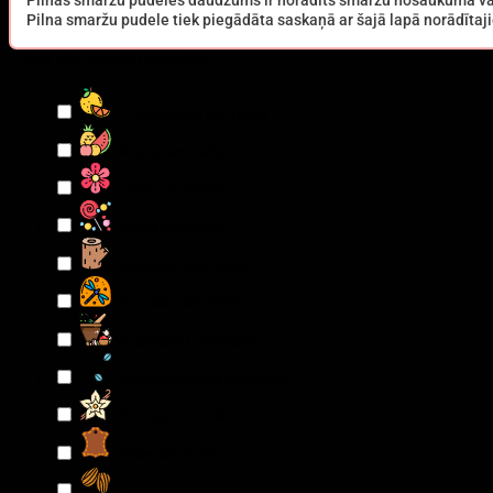
Pilnas smaržu pudeles daudzums ir norādīts smaržu nosaukumā va
Pilna smaržu pudele tiek piegādāta saskaņā ar šajā lapā norādīt
Filtrēt pēc smaržu aromāta
Citrusaugļu aromāts
Augļu aromāts
Ziedu aromāts
Salds aromāts
Koksnes aromāts
Dzintara aromāts
Austrumu aromāts
Atsvaidzinošs aromāts
Vaniļas aromāts
Ādas aromāts
Riekstu aromāts