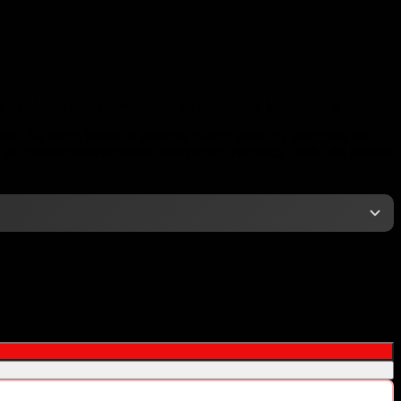
sku muskusu, radot harmonisku un ilgnoturīgu kompozīciju.
s. Šis augļu kokteilis smaržai piešķir enerģiju, svaigumu un
un izsmalcinātu noskaņu. Kompozīciju noslēdz juteklisks baltais