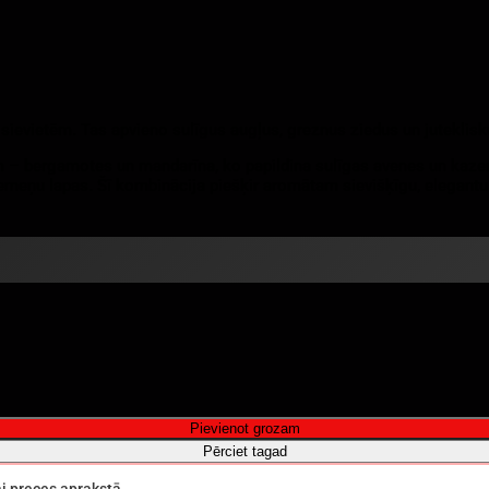
 sievietēm. Tas apvieno sulīgus augļus, greznus ziedus un jutekli
 – bergamotes un mandarīna, ko papildina sulīgas avenes un kazene
meņu lapas. Šī kombinācija piešķir aromātam sievišķīgu, elegantu 
Pievienot grozam
Pērciet tagad