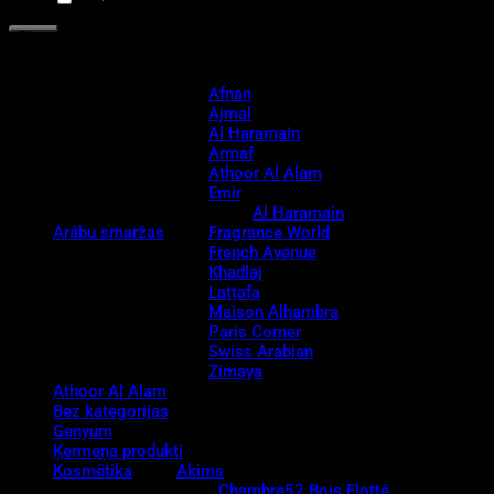
Filtrs
Produktu kategorijas
Afnan
Ajmal
Al Haramain
Armaf
Athoor Al Alam
Emir
Al Haramain
Arābu smaržas
Fragrance World
French Avenue
Khadlaj
Lattafa
Maison Alhambra
Paris Corner
Swiss Arabian
Zimaya
Athoor Al Alam
Bez kategorijas
Genyum
Ķermeņa produkti
Kosmētika
Akims
Chambre52 Bois Flotté