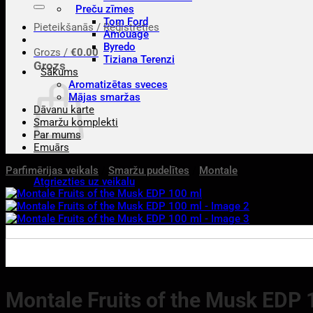
Preču zīmes
Tom Ford
Pieteikšanās / Reģistrēties
Amouage
Byredo
Grozs /
€
0.00
Tiziana Terenzi
Grozs
Sākums
Aromatizētas sveces
Mājas smaržas
Dāvanu karte
Smaržu komplekti
Par mums
Emuārs
Parfimērijas veikals
/
Smaržu pudelītes
/
Montale
Atgriezties uz veikalu
Montale Fruits of the Musk EDP 