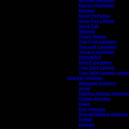
Montale sievietēm
Narciso Rodriguez
Nishane
Noran Perfumes
Oscar De La Renta
Sea & Salt
Shiseido
Thierry Mugler
Tom Ford sievietēm
Trussardi sievietēm
Versace sievietēm
Viktor&Rolf
Xerjoff sievietēm
Yves Saint Laurent
Yves Saint Laurent sievie
Smaržas vīriešiem
Amouage vīriešiem
Armaf
Carolina Herrera vīriešiem
Chanel vīriešiem
Creed
Dior vīriešiem
Dolce&Gabbana vīriešiem
Dunhill
Emerald