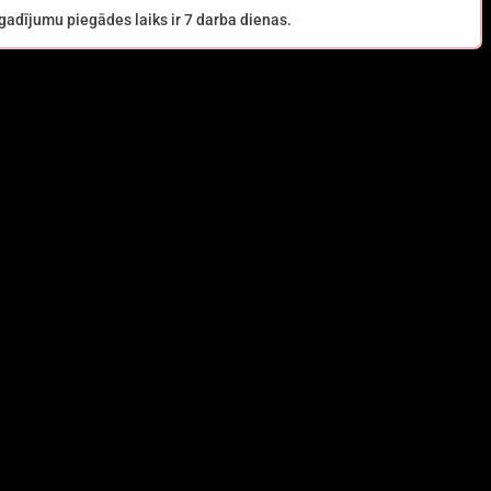
adījumu piegādes laiks ir 7 darba dienas.