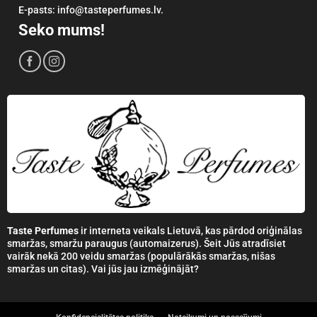
E-pasts: info@tasteperfumes.lv.
Seko mums!
Taste Perfumes
ir interneta veikals Lietuvā, kas pārdod oriģinālas
smaržas, smaržu paraugus (automaizerus). Šeit Jūs atradīsiet
vairāk nekā 200 veidu smaržas (populārākās smaržas, nišas
smaržas un citas). Vai jūs jau izmēģinājāt?