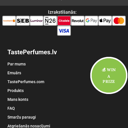
Izrakstīšanās:
TastePerfumes.lv
Par mums
💰 WIN
💰 WIN
Emuārs
A
A
PRIZE
PRIZE
TastePerfumes.com
Produkts
Mans konts
FAQ
Smaržu paraugi
Atgriešanās nosacījumi