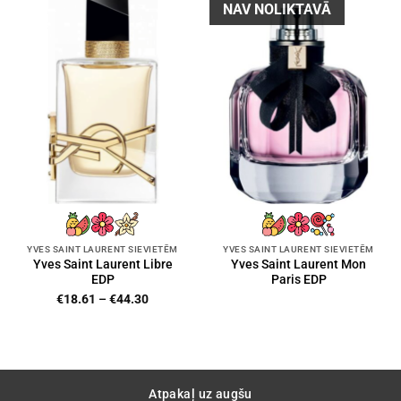
NAV NOLIKTAVĀ
YVES SAINT LAURENT SIEVIETĒM
YVES SAINT LAURENT SIEVIETĒM
Yves Saint Laurent Libre
Yves Saint Laurent Mon
EDP
Paris EDP
Price
€
18.61
–
€
44.30
range:
€18.61
through
€44.30
Atpakaļ uz augšu