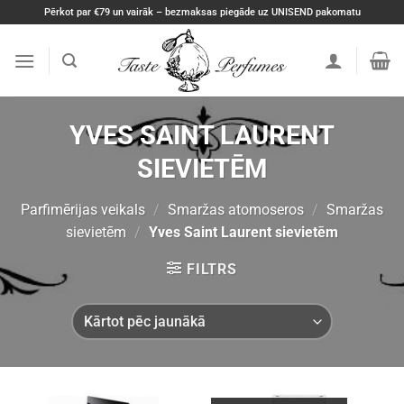
Skip
Pērkot par €79 un vairāk – bezmaksas piegāde uz UNISEND pakomatu
to
content
YVES SAINT LAURENT
SIEVIETĒM
Parfimērijas veikals
/
Smaržas atomoseros
/
Smaržas
sievietēm
/
Yves Saint Laurent sievietēm
FILTRS