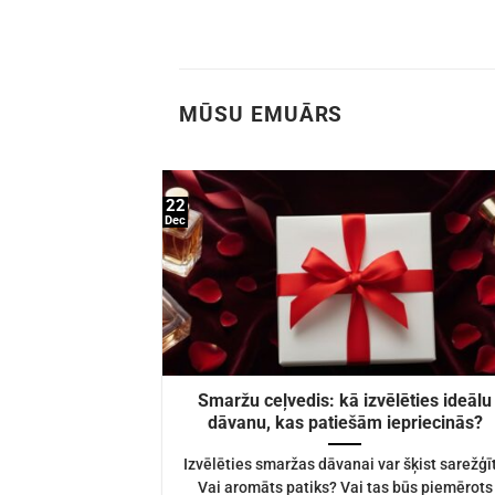
MŪSU EMUĀRS
22
Dec
Smaržu ceļvedis: kā izvēlēties ideālu
dāvanu, kas patiešām iepriecinās?
Izvēlēties smaržas dāvanai var šķist sarežģīt
Vai aromāts patiks? Vai tas būs piemērots