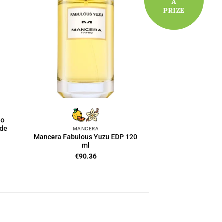
A
A
PRIZE
PRIZE
no
 de
MANCERA
Mancera Fabulous Yuzu EDP 120
ml
€
90.36