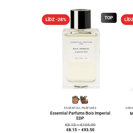
TOP
LĪDZ -28%
LĪD
ESSENTIAL PARFUMS
Essential Parfums Bois Imperial
M
EDP
€
8.15
–
€
105.00
€
8.15
–
€
93.50