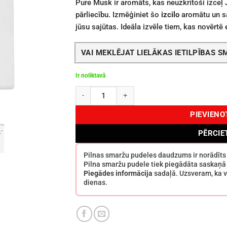
Pure Musk ir aromāts, kas neuzkrītoši izceļ
pārliecību. Izmēģiniet šo
izcilo
aromātu un sa
jūsu sajūtas. Ideāla izvēle tiem, kas novērtē
VAI MEKLĒJAT LIELĀKAS IETILPĪBAS 
Ir noliktavā
Afnan Pure Musk EDP 100 ml daudzums
PIEVIEN
PĒRCIE
Pilnas smaržu pudeles daudzums ir norādīt
Pilna smaržu pudele tiek piegādāta saskaņā
Piegādes informācija
sadaļā. Uzsveram, ka v
dienas.