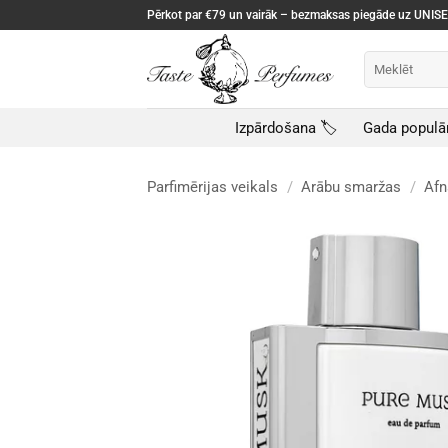
Skip
Pērkot par €79 un vairāk – bezmaksas piegāde uz UNI
to
content
Meklēt:
Izpārdošana 🏷️
Gada populā
Parfimērijas veikals
/
Arābu smaržas
/
Afn