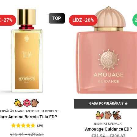
TOP
Z -27%
LĪDZ -20%
GADA POPULĀRĀKAIS 🔥
UNIVERSĀLĀS MARC-ANTOINE BARROIS SMARŽAS
arc-Antoine Barrois Tilia EDP
NIŠINIAI KVEPALAI
(39)
Amouage Guidance EDP
Novērtēts
€
15.44
–
€
245.21
€
31.94
–
€
396.67