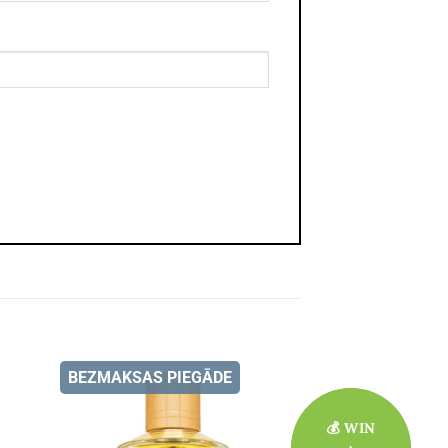
BEZMAKSAS PIEGĀDE
💰 WIN
💰 WIN