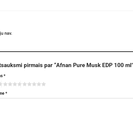
u nav.
atsauksmi pirmais par “Afnan Pure Musk EDP 100 ml
ms
*
sme
*