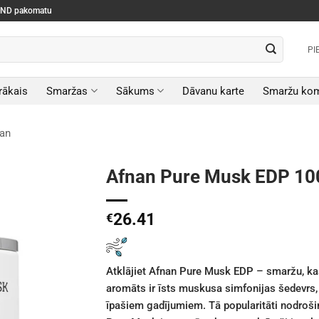
SEND pakomatu
PI
rākais
Smaržas
Sākums
Dāvanu karte
Smaržu kom
an
Afnan Pure Musk EDP 10
26.41
€
Atklājiet Afnan Pure Musk EDP – smaržu, kas 
aromāts ir īsts muskusa simfonijas šedevrs, 
īpašiem gadījumiem. Tā popularitāti nodrošin