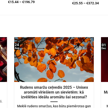
ar
4.72
no
€
15.44
–
€
196.79
€
25.55
–
€
372.34
5
24
01
Aug
Dec
Rudens smaržu ceļvedis 2025 – Unisex
aromāti vīriešiem un sievietēm: kā
Ma
izvēlēties ideālu aromātu šai sezonai?
i.
Meklē rudens smaržas, kas būtu piemērotas gan