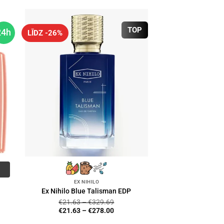
TOP
24h
LĪDZ -26%
EX NIHILO
Ex Nihilo Blue Talisman EDP
€
21.63
–
€
329.69
€
21.63
–
€
278.00