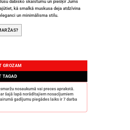
 Jūsu dabisko skaistumu un piešķir Jums
jūtiet, kā smalkā muskusa deja atdzīvina
 eleganci un minimālisma stilu.
SMARŽAS?
OT GROZAM
T TAGAD
s smaržu nosaukumā vai preces aprakstā.
 ar šajā lapā norādītajiem nosacījumiem
airumā gadījumu piegādes laiks ir 7 darba