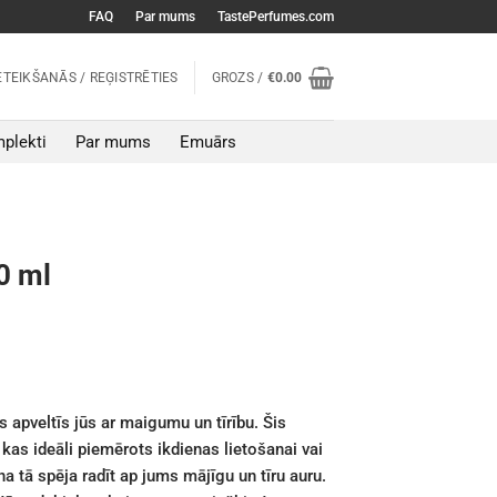
FAQ
Par mums
TastePerfumes.com
ETEIKŠANĀS / REĢISTRĒTIES
GROZS /
€
0.00
plekti
Par mums
Emuārs
0 ml
apveltīs jūs ar maigumu un tīrību. Šis
kas ideāli piemērots ikdienas lietošanai vai
a tā spēja radīt ap jums mājīgu un tīru auru.