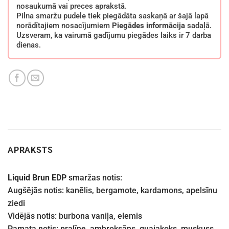
nosaukumā vai preces aprakstā.
Pilna smaržu pudele tiek piegādāta saskaņā ar šajā lapā
norādītajiem nosacījumiem
Piegādes informācija
sadaļā.
Uzsveram, ka vairumā gadījumu piegādes laiks ir 7 darba
dienas.
APRAKSTS
Liquid Brun EDP
smaržas notis:
Augšējās notis: kanēlis, bergamote, kardamons, apelsīnu
ziedi
Vidējās notis: burbona vaniļa, elemis
Pamata notis: pralīne, ambroksāns, guajakoks, muskuss