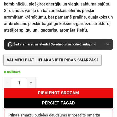
kombināciju, piešķirot enerģiju un vieglu salduma sajūtu.
Sirds notīs vaniļa un balzamiskais elemis piešķir
aromātam krēmīgumu, bet pamatnē pralīne, guajakoks un
ambroksāns piešķir bagātīgu koksnes-gardēžu struktūru,
atstājot spilgtu un ilgnoturīgu aromāta šleifu.
Šeit ir smaržu asistents! Spiediet un uzdodiet jautājumu
VAI MEKLĒJAT LIELĀKAS IETILPĪBAS SMARŽAS?
Ir noliktavā
French Avenue Liquid Brun EDP 100 ml daudzums
PIEVIENOT GROZAM
PĒRCIET TAGAD
Pilnas smaržu pudeles daudzums ir norādīts smaržu