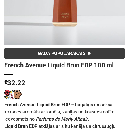
GADA POPULĀRĀKAIS 🔥
French Avenue Liquid Brun EDP 100 ml
€
32.22
French Avenue Liquid Brun EDP
– bagātīgs uniseksa
koksnes aromāts ar kanēļa, vaniļas un koksnes notīm,
iedvesmots no
Parfums de Marly Althair
.
Liquid Brun EDP
atklājas ar siltu kanēļa un citrusaugļu