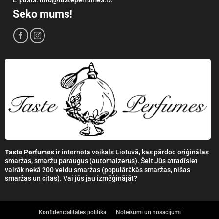
Seko mums!
Taste Perfumes
ir interneta veikals Lietuvā, kas pārdod oriģinālas
smaržas, smaržu paraugus (automaizerus). Šeit Jūs atradīsiet
vairāk nekā 200 veidu smaržas (populārākās smaržas, nišas
smaržas un citas). Vai jūs jau izmēģinājāt?
Konfidencialitātes politika
Noteikumi un nosacījumi