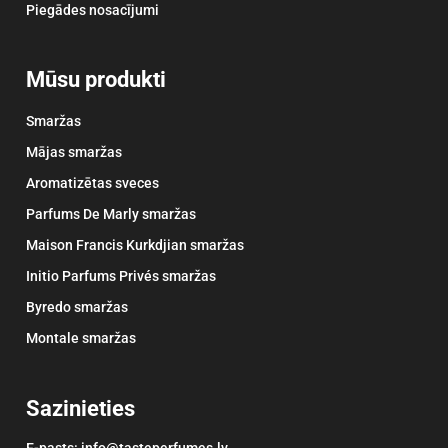
Piegādes nosacījumi
Mūsu produkti
Smaržas
Mājas smaržas
Aromatizētas sveces
Parfums De Marly smaržas
Maison Francis Kurkdjian smaržas
Initio Parfums Privés smaržas
Byredo smaržas
Montale smaržas
Sazinieties
E-pasts: info@tasteperfumes.lv.