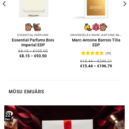
ESSENTIAL PARFUMS
UNIVERSĀLĀS MARC-ANTOINE BARROIS SMARŽAS
Essential Parfums Bois
Marc-Antoine Barrois Tilia
Imperial EDP
EDP
€
8.15
–
€
105.00
(39)
€
8.15
–
€
93.50
Novērtēts
€
15.44
–
€
245.21
ar
4.72
no
€
15.44
–
€
196.79
5
MŪSU EMUĀRS
22
Dec