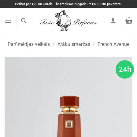
Skip
Pērkot par €79 un vairāk – bezmaksas piegāde uz UNISEND pakomatu
to
content
Parfimērijas veikals
/
Arābu smaržas
/
French Avenue
24h