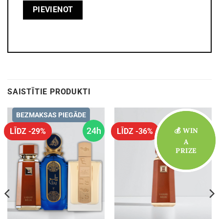
SAISTĪTIE PRODUKTI
BEZMAKSAS PIEGĀDE
TOP
24h
💰 WIN
💰 WIN
LĪDZ -29%
LĪDZ -36%
A
A
PRIZE
PRIZE