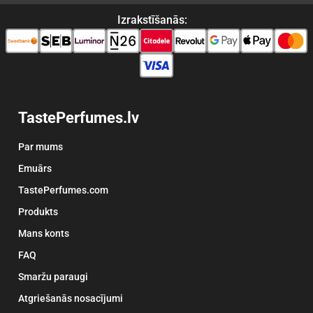
Izrakstīšanās:
TastePerfumes.lv
Par mums
Emuārs
TastePerfumes.com
Produkts
Mans konts
FAQ
Smaržu paraugi
Atgriešanās nosacījumi