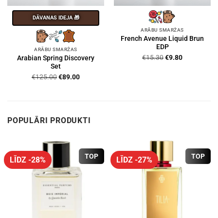
DĀVANAS IDEJA 🎁
ARĀBU SMARŽAS
French Avenue Liquid Brun
EDP
ARĀBU SMARŽAS
Original
Current
€
15.30
€
9.80
Arabian Spring Discovery
price
price
Set
was:
is:
Original
Current
€
125.00
€
89.00
€15.30.
€9.80.
price
price
was:
is:
€125.00.
€89.00.
POPULĀRI PRODUKTI
TOP
TOP
LĪDZ -28%
LĪDZ -27%