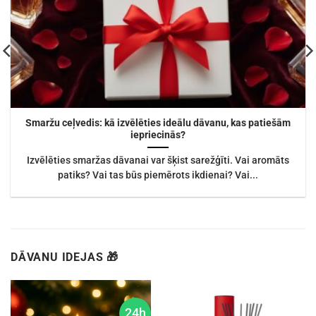
Smaržu ceļvedis: kā izvēlēties ideālu dāvanu, kas patiešām
iepriecinās?
Izvēlēties smaržas dāvanai var šķist sarežģīti. Vai aromāts
patiks? Vai tas būs piemērots ikdienai? Vai...
DĀVANU IDEJAS 🎁
24h