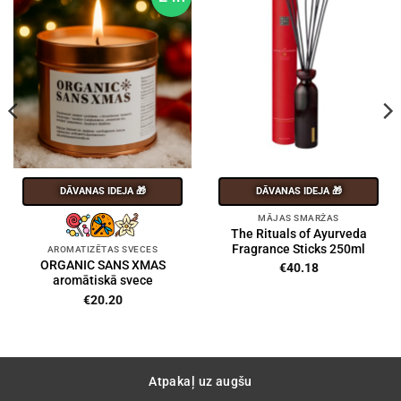
DĀVANAS IDEJA 🎁
DĀVANAS IDEJA 🎁
MĀJAS SMARŽAS
The Rituals of Ayurveda
Fragrance Sticks 250ml
AROMATIZĒTAS SVECES
ORGANIC SANS XMAS
€
40.18
aromātiskā svece
€
20.20
Atpakaļ uz augšu