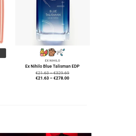
EX NIHILO
Ex Nihilo Blue Talisman EDP
€
21.63
–
€
329.69
€
21.63
–
€
278.00