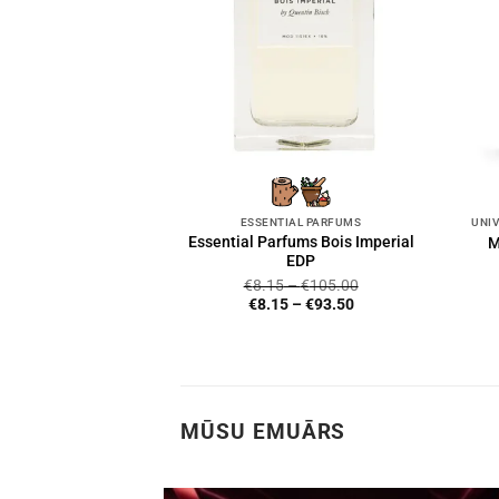
ESSENTIAL PARFUMS
Essential Parfums Bois Imperial
M
EDP
€
8.15
–
€
105.00
€
8.15
–
€
93.50
MŪSU EMUĀRS