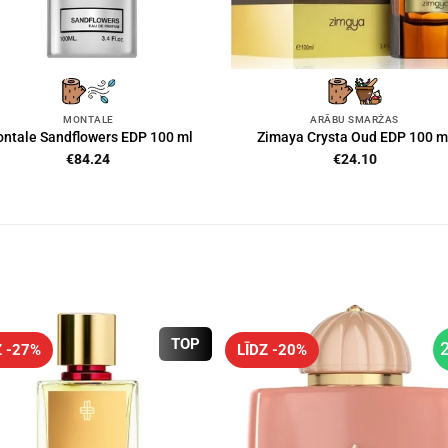
MONTALE
ARĀBU SMARŽAS
ntale Sandflowers EDP 100 ml
Zimaya Crysta Oud EDP 100 m
€
84.24
€
24.10
TOP
Z -27%
LĪDZ -20%