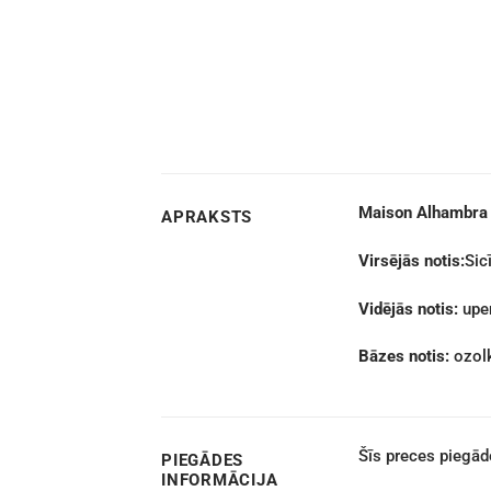
Maison Alhambra J
APRAKSTS
Virsējās notis:
Sic
Vidējās notis:
upen
Bāzes notis:
ozolk
Šīs preces piegā
PIEGĀDES
INFORMĀCIJA