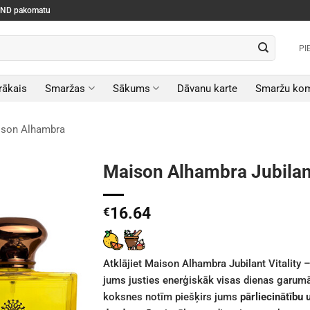
SEND pakomatu
PI
rākais
Smaržas
Sākums
Dāvanu karte
Smaržu kom
son Alhambra
Maison Alhambra Jubilant
16.64
€
Atklājiet Maison Alhambra Jubilant Vitality 
jums justies enerģiskāk visas dienas garumā.
koksnes notīm piešķirs jums
pārliecinātību