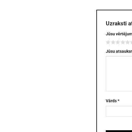
Uzraksti a
Jūsu vērtēju
Jūsu atsauk
Vārds
*