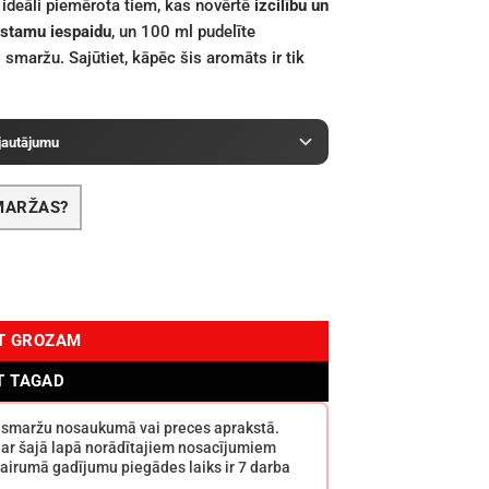
 ideāli piemērota tiem, kas novērtē
izcilību un
stamu iespaidu
, un 100 ml pudelīte
 smaržu. Sajūtiet, kāpēc šis aromāts ir tik
 jautājumu
SMARŽAS?
 daudzums
OT GROZAM
T TAGAD
s smaržu nosaukumā vai preces aprakstā.
 ar šajā lapā norādītajiem nosacījumiem
airumā gadījumu piegādes laiks ir 7 darba