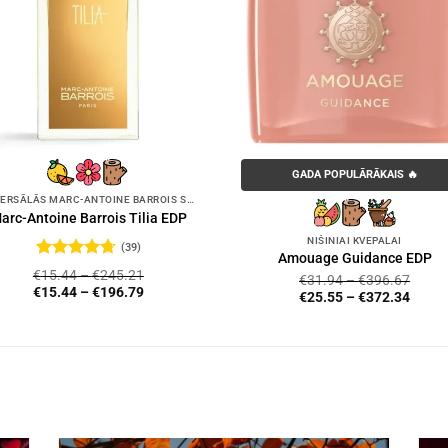
GADA POPULĀRĀKAIS 🔥
UNIVERSĀLĀS MARC-ANTOINE BARROIS SMARŽAS
arc-Antoine Barrois Tilia EDP
NIŠINIAI KVEPALAI
(39)
Amouage Guidance EDP
Novērtēts
€
15.44
–
€
245.21
€
31.94
–
€
396.67
ar
4.72
no
€
15.44
–
€
196.79
€
25.55
–
€
372.34
5