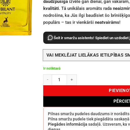
daudzpusīga
izvēle gan dienai, gan vakaram,
kvalitāti
. Tā unikālais aromāts rada
neaizmir
nodrošina, ka Jūs ilgi baudīsiet šo brīnišķīgo
populārs – tas ir vienkārši
neatvairāms
!
Šeit ir smaržu asistents! Spiediet un uzdodiet
VAI MEKLĒJAT LIELĀKAS IETILPĪBAS 
Ir noliktavā
Maison Alhambra Jubilant Vitality EDP 100 ml
PIEVIEN
PĒRCIE
Pilnas smaržu pudeles daudzums ir norādīt
Pilna smaržu pudele tiek piegādāta saskaņā
Piegādes informācija
sadaļā. Uzsveram, ka v
dienas.