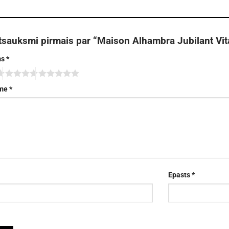
tsauksmi pirmais par “Maison Alhambra Jubilant Vit
ms
*
sme
*
Epasts
*