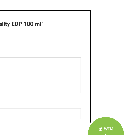
ality EDP 100 ml”
💰 WIN
💰 WIN