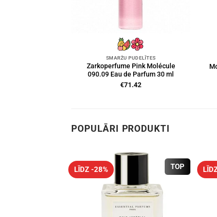
SMARŽU PUDELĪTES
Zarkoperfume Pink Molécule
Mo
090.09 Eau de Parfum 30 ml
€
71.42
POPULĀRI PRODUKTI
TOP
LĪDZ -28%
LĪD