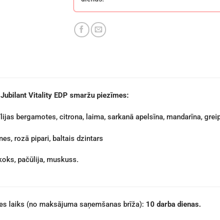
ubilant Vitality EDP smaržu piezīmes:
īlijas bergamotes, citrona, laima, sarkanā apelsīna, mandarīna, greip
es, rozā pipari, baltais dzintars
oks, pačūlija, muskuss.
des laiks (no maksājuma saņemšanas brīža):
10 darba dienas.