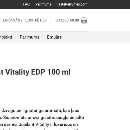
FAQ
Par mums
TastePerfumes.com
ETEIKŠANĀS / REĢISTRĒTIES
GROZS /
€
0.00
plekti
Par mums
Emuārs
 Vitality EDP 100 ml
– dzīvīgu un ilgnoturīgu aromātu, kas ļaus
 Šis aromāts ar svaigu citrusaugļu un siltu
 un šarmu
. Jubilant Vitality ir
luxurious un