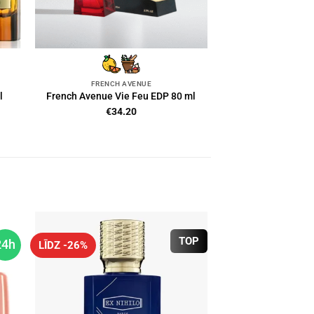
FRENCH AVENUE
l
French Avenue Vie Feu EDP 80 ml
€
34.20
TOP
24h
LĪDZ -26%