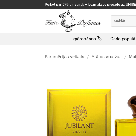
Skip
Pērkot par €79 un vairāk – bezmaksas piegāde uz UNI
to
content
Meklēt:
Izpārdošana 🏷️
Gada populā
Parfimērijas veikals
/
Arābu smaržas
/
Mai